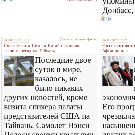
упоминат
Донбасс,
Анализ, события, факты
04.08.2022 13:31
16.06.2022 09:22
После визита Пелоси Китай остановил
Россия готовит
экспорт песка на Тайвань
Афганистана
Последние двое
суток в мире,
казалось, не
было никаких
других новостей, кроме
экономич
визита спикера палаты
Его прог
представителей США на
чрезвыча
Тайвань. Самолет Нэнси
насыщенн
Пелоси своими крыльями
других в