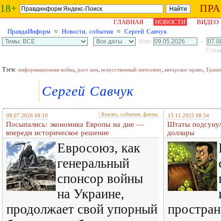
18+
ПР
ГЛАВНАЯ
НОВОСТИ
ВИДЕО
ПравдаИнформ
≈
Новости, события
≈
Сергей Савчук
Или:
–
Стран
Тэги:
,
,
,
,
информационная война
рост цен
искусственный интеллект
авторское право
Трамп
Сергей Савчук
Анализ, события, факты
08.07.2026 08:19
13.11.2025 08:54
Посыпались: экономика Европы на дне —
Штаты подсунул
впереди историческое решение
доллары
Евросоюз, как
генеральный
спонсор войны
на Украине,
продолжает свой упорный
простран