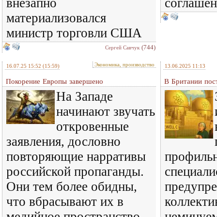
внезапно
соглашен
материализовался
министр торговли США
(744)
Сергей Савчук
Экономика, производство
16.07.25 15:52
(15:59)
13.06.2025 11:13
Покорение Европы завершено
В Британии пос
На Западе
начинают звучать
откровенные
заявления, дословно
повторяющие нарративы
профиль
российской пропаганды.
специали
Они тем более обидны,
предупр
что вбрасывают их в
коллекти
медийное пространство
неминуе