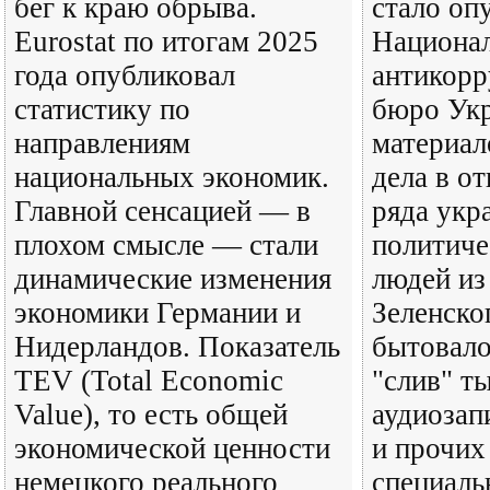
бег к краю обрыва.
стало оп
Eurostat по итогам 2025
Национа
года опубликовал
антикор
статистику по
бюро Ук
направлениям
материал
национальных экономик.
дела в о
Главной сенсацией — в
ряда укр
плохом смысле — стали
политиче
динамические изменения
людей из
экономики Германии и
Зеленско
Нидерландов. Показатель
бытовало
TEV (Total Economic
"слив" т
Value), то есть общей
аудиозап
экономической ценности
и прочих
немецкого реального
специаль