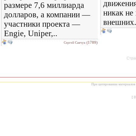
движения
размере 7,6 миллиарда
никак не 
долларов, а компании —
внешних.
участники проекта —
Engie, Uniper,..
(1789)
Сергей Савчук
Стран
При цитировании материалов с
[
0