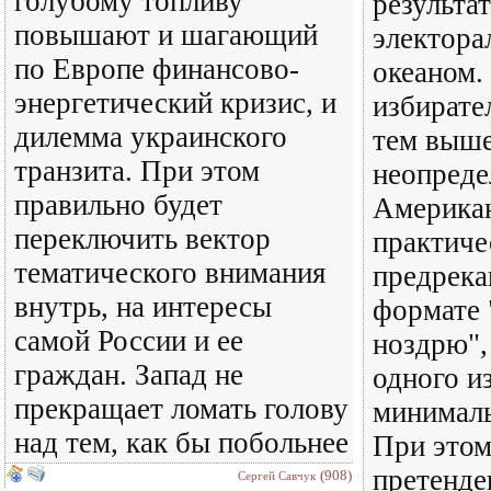
голубому топливу
результа
повышают и шагающий
электора
по Европе финансово-
океаном.
энергетический кризис, и
избирате
дилемма украинского
тем выш
транзита. При этом
неопреде
правильно будет
Американ
переключить вектор
практиче
тематического внимания
предрека
внутрь, на интересы
формате 
самой России и ее
ноздрю",
граждан. Запад не
одного и
прекращает ломать голову
минимал
над тем, как бы побольнее
При этом
претенде
(908)
Сергей Савчук