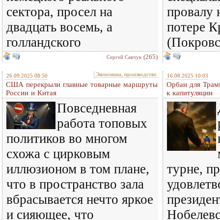
сектора, просел на
провалу 
двадцать восемь, а
потере К
голландского
(Покровс
(265)
Сергей Савчук
Экономика, производство
26.09.2025 08:50
16.08.2025 10:03
США перекрыли главные товарные маршруты
Орбан для Трам
России и Китая
к капитуляции
Повседневная
работа топовых
политиков во многом
схожа с цирковым
иллюзионом в том плане,
турне, п
что в пространство зала
удовлетв
вбрасывается нечто яркое
президен
и сияющее, что
Нобелевс