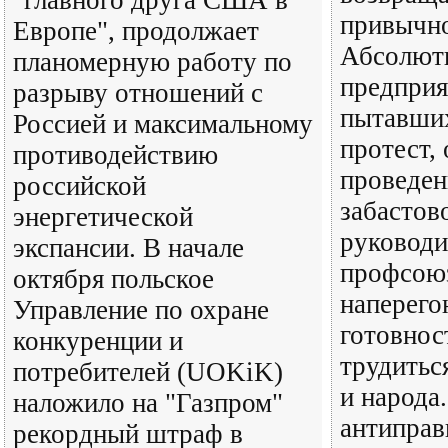
"главного друга США в
привычно
Европе", продолжает
Абсолют
планомерную работу по
предприя
разрыву отношений с
пытавших
Россией и максимальному
протест, 
противодействию
проведен
российской
забастово
энергетической
руководи
экспансии. В начале
профсоюз
октября польское
наперего
Управление по охране
готовнос
конкуренции и
трудитьс
потребителей (UOKiK)
и народа
наложило на "Газпром"
антиправ
рекордный штраф в