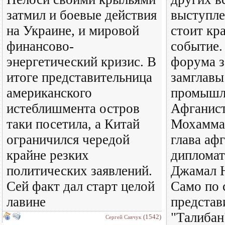
затмил и боевые действия
выступле
на Украине, и мировой
стоит кр
финансово-
событие.
энергетический кризис. В
форума 
итоге представительница
замглавы
американского
промышл
истеблишмента остров
Афганис
таки посетила, а Китай
Мохамма
ограничился чередой
глава аф
крайне резких
дипломат
политических заявлений.
Джамал Н
Сей факт дал старт целой
Само по 
лавине
представ
"Талибан
(1542)
Сергей Савчук