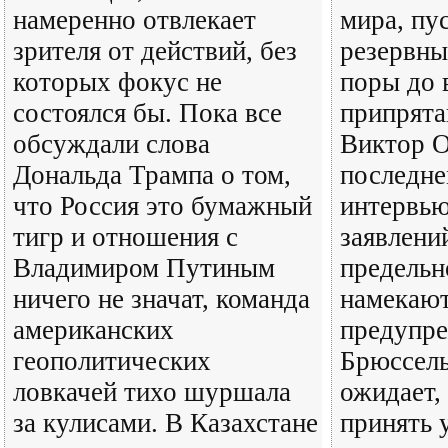
намеренно отвлекает
мира, пус
зрителя от действий, без
резервны
которых фокус не
поры до 
состоялся бы. Пока все
припрята
обсуждали слова
Виктор О
Дональда Трампа о том,
последне
что Россия это бумажный
интервью
тигр и отношения с
заявлени
Владимиром Путиным
предельн
ничего не значат, команда
намекают,
американских
предупре
геополитических
Брюссель
ловкачей тихо шуршала
ожидает,
за кулисами. В Казахстане
принять 