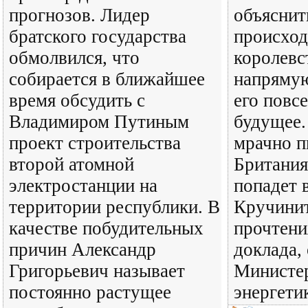
прогнозов. Лидер
объяснит
братского государства
происход
обмолвился, что
королевс
собирается в ближайшее
напряму
время обсудить с
его повс
Владимиром Путиным
будущее.
проект строительства
мрачно п
второй атомной
Британия
электростанции на
попадет 
территории республики. В
Кручинит
качестве побудительных
прочтени
причин Александр
доклада,
Григорьевич называет
Министер
постоянно растущее
энергети