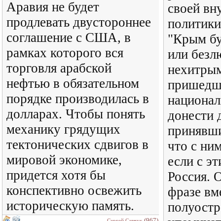
Аравия не будет
своей вн
продлевать двустороннее
политики
соглашение с США, в
"Крым бу
рамках которого вся
или безл
торговля арабской
нехитры
нефтью в обязательном
пришедши
порядке производилась в
национал
долларах. Чтобы понять
донести 
механику грядущих
принявши
тектонических сдвигов в
что с ним
мировой экономике,
если с эт
придется хотя бы
Россия. 
конспективно освежить
фразе вм
историческую память.
полуостр
(967)
Сергей Савчук