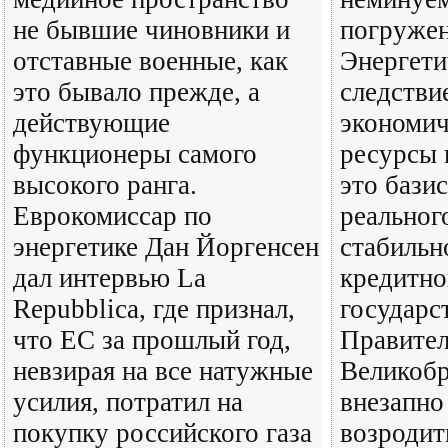
не бывшие чиновники и
погружен
отставные военные, как
Энергети
это бывало прежде, а
следстви
действующие
экономич
функционеры самого
ресурсы 
высокого ранга.
это базис
Еврокомиссар по
реального
энергетике Дан Йоргенсен
стабильн
дал интервью La
кредитно
Repubblica, где признал,
государс
что ЕС за прошлый год,
Правител
невзирая на все натужные
Великобр
усилия, потратил на
внезапно
покупку российского газа
возродит