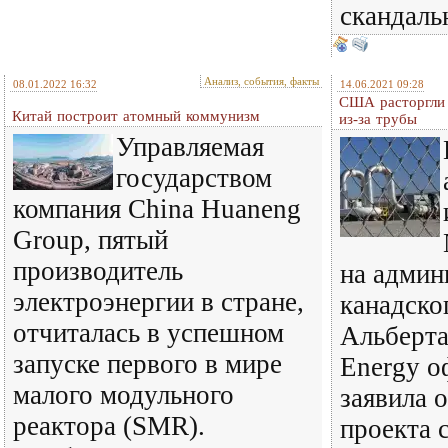
скандал
Анализ, события, факты
08.01.2022 16:32
14.06.2021 09:28
США расторгли 
Китай построит атомный коммунизм
из-за трубы
Управляемая
государством
компания China Huaneng
Group, пятый
производитель
на админ
электроэнергии в стране,
канадско
отчиталась в успешном
Альберта
запуске первого в мире
Energy о
малого модульного
заявила 
реактора (SMR).
проекта 