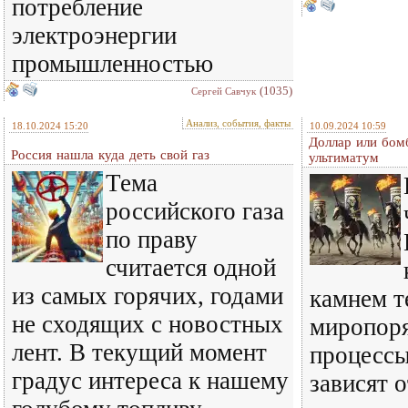
потребление
электроэнергии
промышленностью
(1035)
Сергей Савчук
Анализ, события, факты
18.10.2024 15:20
10.09.2024 10:59
Доллар или бом
Россия нашла куда деть свой газ
ультиматум
Тема
российского газа
по праву
считается одной
из самых горячих, годами
камнем т
не сходящих с новостных
миропоря
лент. В текущий момент
процесс
градус интереса к нашему
зависят о