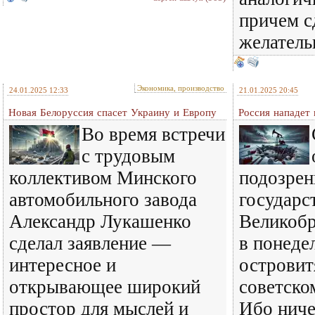
причем с
желатель
Экономика, производство
24.01.2025 12:33
21.01.2025 20:45
Новая Белоруссия спасет Украину и Европу
Россия нападет
Во время встречи
с трудовым
коллективом Минского
подозрен
автомобильного завода
государс
Александр Лукашенко
Великобр
сделал заявление —
в понеде
интересное и
островит
открывающее широкий
советско
простор для мыслей и
Ибо ниче