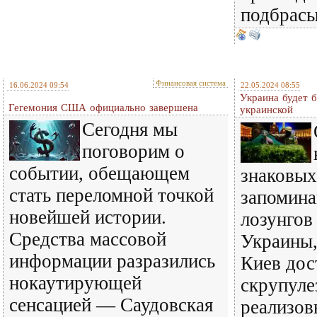
подбрас
Финансовая система
16.06.2024 09:54
22.05.2024 08:55
Украина будет 
Гегемония США официально завершена
украинской
Сегодня мы
поговорим о
событии, обещающем
знаковых
стать переломной точкой
запомин
новейшей истории.
лозунгов
Средства массовой
Украины,
информации разразились
Киев дос
нокаутирующей
скрупуле
сенсацией — Саудовская
реализов