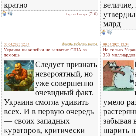
кратно
величие,
утвердил
(710)
Сергей Савчук
млрд
Анализ, события, факты
30.04.2025 12:04
09.04.2025 13:34
Украина ни копейки не заплатит США за
Не только Укра
помощь
350 миллиардов
Следует признать
невероятный, но
уже совершенно
очевидный факт.
Украина смогла удивить
умело ра
всех. И в первую очередь
растерян
— своих западных
забывая 
кураторов, критически
шарить п