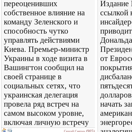
переоценивших
Издание P
собственное влияние на
ссылкой 
команду Зеленского и
инсайдер
способность чутко
приводит
управлять действиями
Дональда
Киева. Премьер-министр
Президе
Украины в ходе визита в
от Еврос
Вашингтон сообщил на
покрытия
своей странице в
дисбалан
социальных сетях, что
пятьдеся
украинская делегация
долларов
провела ряд встреч на
начать з
самом высоком уровне,
американ
включая личную встречу
энергоре
аналогич
(905)
Сергей Савчук