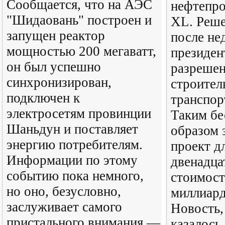
Сообщается, что на АЭС
нефтепро
"Шидаовань" построен и
XL. Реше
запущен реактор
после не
мощностью 200 мегаватт,
президен
он был успешно
разрешен
синхронизирован,
строител
подключен к
транспор
электросетям провинции
Таким б
Шаньдун и поставляет
образом 
энергию потребителям.
проект д
Информации по этому
двенадца
событию пока немного,
стоимост
но оно, безусловно,
миллиард
заслуживает самого
Новость,
пристального внимания —
казалось 