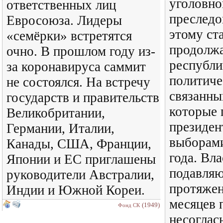
уголовно
ответственных лиц
преследо
Евросоюза. Лидеры
этому ст
«семёрки» встретятся
продолж
очно. В прошлом году из-
республи
за коронавируса саммит
политиче
не состоялся. На встречу
связанны
государств и правительств
которые 
Великобритании,
президен
Германии, Италии,
выборами
Канады, США, Франции,
года. Вл
Японии и ЕС приглашены
подавля
руководители Австралии,
протяжен
Индии и Южной Кореи.
месяцев 
(1949)
Фонд СК
несогласн