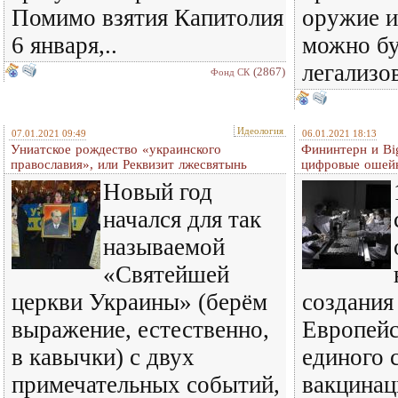
Помимо взятия Капитолия
оружие и
6 января,..
можно бу
легализов
(2867)
Фонд СК
Идеология
07.01.2021 09:49
06.01.2021 18:13
Униатское рождество «украинского
Фининтерн и Bi
православия», или Реквизит лжесвятынь
цифровые ошей
Новый год
начался для так
называемой
«Святейшей
церкви Украины» (берём
создания
выражение, естественно,
Европейс
в кавычки) с двух
единого 
примечательных событий,
вакцинац