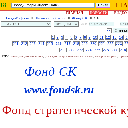
18+
ПР
ГЛАВНАЯ
НОВОСТИ
ВИДЕО
ПравдаИнформ
≈
Новости, события
≈
Фонд СК
≈ 216
Или:
–
<<
1
2
3
4
5
6
7
8
9
10
11
12
13
14
1
211
212
213
214
215
216
217
218
219
220
221
222
223
2
271
272
273
274
275
276
277
278
Тэги:
,
,
,
,
информационная война
рост цен
искусственный интеллект
авторское право
Трамп
Фонд СК
www.fondsk.ru
Фонд стратегической к