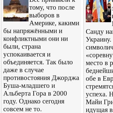
тому, что после
выборов в
Америке, какими
бы напряжёнными и
Санду на
конфликтными они ни
Украину.
были, страна
символич
успокаивается и
«соревну
объединяется. Так было
место в 
даже в случае
беднейши
противостояния Джорджа
обе в Ев
Буша-младшего и
стремятся
Альберта Гора в 2000
успеха. 
году. Однако сегодня
Майи Гр
совсем не то.
идущая в