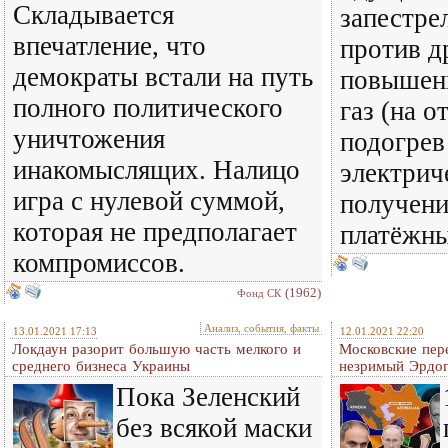
Складывается
запестре
впечатление, что
против д
демократы встали на путь
повышени
полного политического
газ (на о
уничтожения
подогрев
инакомыслящих. Налицо
электрич
игра с нулевой суммой,
получен
которая не предполагает
платёжны
компромиссов.
(1962)
Фонд СК
Анализ, события, факты
13.01.2021 17:13
12.01.2021 22:20
Локдаун разорит большую часть мелкого и
Московские пер
среднего бизнеса Украины
незримый Эрдог
Пока Зеленский
без всякой маски