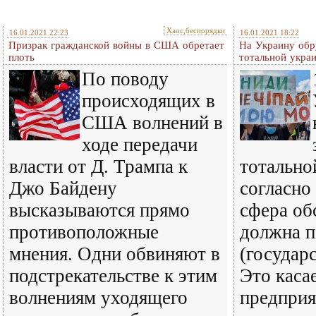
Хаос,беспорядки
16.01.2021 22:23
16.01.2021 18:22
Призрак гражданской войны в США обретает
На Украину обр
плоть
тотальной укра
По поводу
происходящих в
США волнений в
ходе передачи
власти от Д. Трампа к
тотально
Джо Байдену
согласно
высказываются прямо
сфера об
противоположные
должна п
мнения. Одни обвиняют в
(государ
подстрекательстве к этим
Это каса
волнениям уходящего
предприя