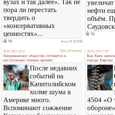
вузах и так далее». Так не
увеличат
пора ли перестать
нефти ещ
твердить о
объём. П
«консервативных
Саудовск
ценностях»...
(2318)
Фонд СК
2
Хаос,беспорядки
09.01.2021 18:12
08.01.2021 17:07
Американское общество готовится к
Как Киев завоев
наступлению тёмных времён
города Европы
После недавних
событий на
Капитолийском
холме шума в
Америке много.
4504 «О 
Вспоминают сожжение
обороне»