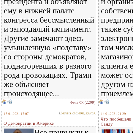
президента и объявляют
и органи
ему в нижней палате
собствен
конгресса бессмысленный
предприн
и запоздалый импичмент.
также су
Другие замечают здесь
электрон
умышленную «подставу»
том числ
со стороны демократов,
магазино
поднаторевших в разного
клиента 
рода провокациях. Трамп
может ос
же объясняет
другом я
происходящее...
приемлем
(2209)
Фонд СК
Анализ, события, факты
15.01.2021 17:07
14.01.2021 21:29
Что пообещали 
О демократии в Америке
Санду
Все привыкли к