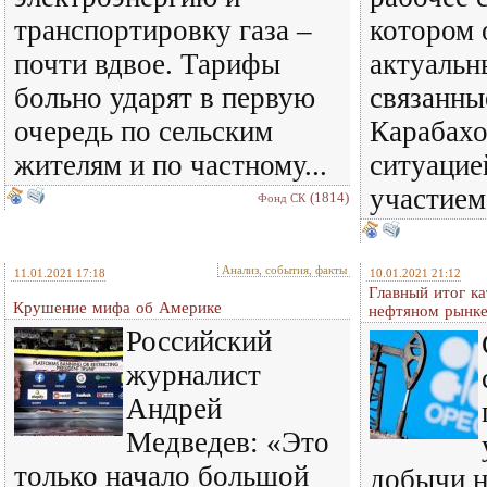
транспортировку газа –
котором 
почти вдвое. Тарифы
актуальн
больно ударят в первую
связанны
очередь по сельским
Карабахо
жителям и по частному...
ситуацией
участием
(1814)
Фонд СК
Анализ, события, факты
11.01.2021 17:18
10.01.2021 21:12
Главный итог ка
Крушение мифа об Америке
нефтяном рынк
Российский
журналист
Андрей
Медведев: «Это
только начало большой
добычи н