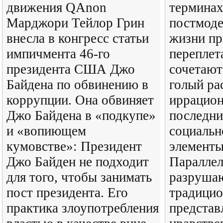
движения QAnon
термина
Марджори Тейлор Грин
постмоде
внесла в конгресс статьи
жизни пр
импичмента 46-го
переплет
президента США Джо
сочетают
Байдена по обвинению в
голый ра
коррупции. Она обвиняет
иррацион
Джо Байдена в «подкупе»
последни
и «вопиющем
социальн
кумовстве»: Президент
элементы
Джо Байден не подходит
Паралле
для того, чтобы занимать
разрушаю
пост президента. Его
традици
практика злоупотребления
представ