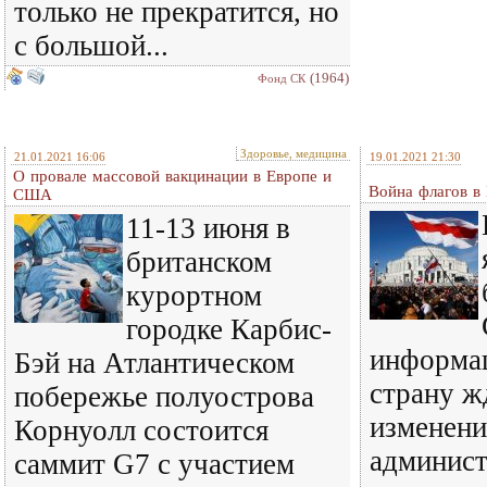
только не прекратится, но
с большой...
(1964)
Фонд СК
Здоровье, медицина
21.01.2021 16:06
19.01.2021 21:30
О провале массовой вакцинации в Европе и
Война флагов в
США
11-13 июня в
британском
курортном
городке Карбис-
информац
Бэй на Атлантическом
страну ж
побережье полуострова
изменени
Корнуолл состоится
админист
саммит G7 с участием