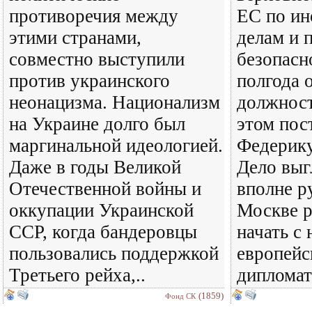
противоречия между
ЕС по и
этими странами,
делам и 
совместно выступили
безопасн
против украинского
полгода 
неонацизма. Национализм
должност
на Украине долго был
этом пос
маргинальной идеологией.
Федерик
Даже в годы Великой
Дело выг
Отечественной войны и
вполне р
оккупации Украинской
Москве р
ССР, когда бандеровцы
начать с
пользовались поддержкой
европейс
Третьего рейха,..
дипломат
(1859)
Фонд СК