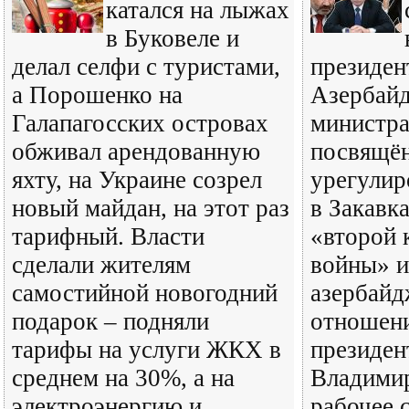
катался на лыжах
в Буковеле и
делал селфи с туристами,
президен
а Порошенко на
Азербайд
Галапагосских островах
министра
обживал арендованную
посвящё
яхту, на Украине созрел
урегулир
новый майдан, на этот раз
в Закавк
тарифный. Власти
«второй 
сделали жителям
войны» и
самостийной новогодний
азербайд
подарок – подняли
отношени
тарифы на услуги ЖКХ в
президен
среднем на 30%, а на
Владими
электроэнергию и
рабочее 