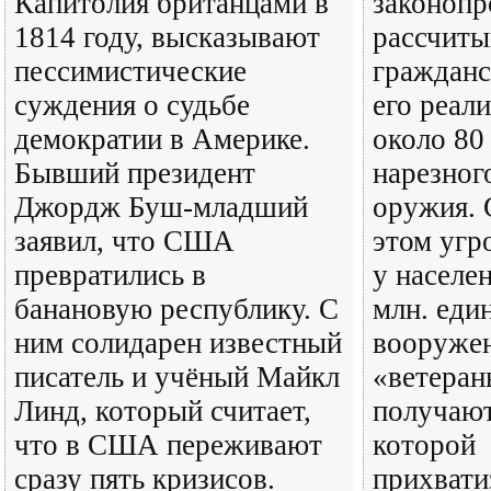
Капитолия британцами в
законопр
1814 году, высказывают
рассчиты
пессимистические
гражданс
суждения о судьбе
его реал
демократии в Америке.
около 80
Бывший президент
нарезног
Джордж Буш-младший
оружия. 
заявил, что США
этом угр
превратились в
у населен
банановую республику. С
млн. еди
ним солидарен известный
вооружен
писатель и учёный Майкл
«ветера
Линд, который считает,
получают
что в США переживают
которой
сразу пять кризисов.
прихвати