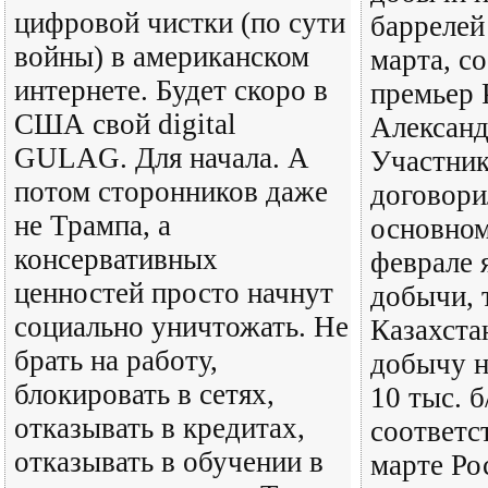
цифровой чистки (по сути
баррелей
войны) в американском
марта, с
интернете. Будет скоро в
премьер 
США свой digital
Александ
GULAG. Для начала. А
Участник
потом сторонников даже
договори
не Трампа, а
основном
консервативных
феврале 
ценностей просто начнут
добычи, 
социально уничтожать. Не
Казахста
брать на работу,
добычу на
блокировать в сетях,
10 тыс. б
отказывать в кредитах,
соответс
отказывать в обучении в
марте Ро