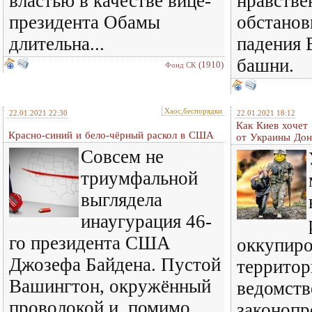
властью в качестве вице-
нравстве
президента Обамы
обстанов
длительна...
падения 
башни.
(1910)
Фонд СК
Хаос,беспорядки
22.01.2021 22:30
22.01.2021 18:12
Как Киев хочет
Красно-синий и бело-чёрный раскол в США
от Украины Дон
Совсем не
триумфальной
выглядела
инаугурация 46-
го президента США
оккупир
Джозефа Байдена. Пустой
территор
Вашингтон, окружённый
ведомств
проволокой и, помимо
законопр