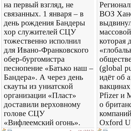
на первый взгляд, не
Регионал
связанных. 1 января – в
ВОЗ Хан
день рождения Бандеры
выдвинул
хор служителей СЦУ
массовой
тожественно исполнил
которая 
для Ивано-Франковского
«глобал
обер-бургомистра
обществ
песнопение «Батько наш –
(global p
Бандера». А через день
идёт об 
скауты из униатской
вакцинах
организации «Пласт»
Pfizer и 
доставили верховному
о британ
голове СЦУ
компаний
«Вифлеемский огонь».
Oxford Un