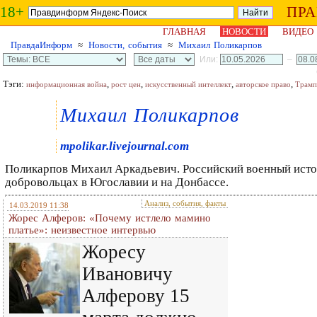
18+
ПР
ГЛАВНАЯ
НОВОСТИ
ВИДЕО
ПравдаИнформ
≈
Новости, события
≈
Михаил Поликарпов
Или:
–
Тэги:
,
,
,
,
информационная война
рост цен
искусственный интеллект
авторское право
Трамп
Михаил Поликарпов
mpolikar.livejournal.com
Поликарпов Михаил Аркадьевич. Российский военный истор
добровольцах в Югославии и на Донбассе.
Анализ, события, факты
14.03.2019 11:38
Жорес Алферов: «Почему истлело мамино
платье»: неизвестное интервью
Жоресу
Ивановичу
Алферову 15