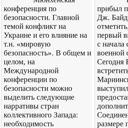
конференция по
прибыл 
безопасности. Главной
Дж. Байд
темой конфликт на
отметить,
Украине и его влияние на
первый в
т.н. «мировую
с начала
безопасность». В общем и
военной 
целом, на
Сегодня 
Международной
встретит
конференции по
Мариинск
безопасности можно
выступил
выделить следующие
предоста
нарративы стран
дополни
коллективного Запада:
Соедине
необходимость
размере 