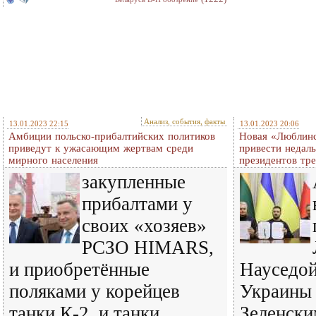
Анализ, события, факты
13.01.2023 22:15
13.01.2023 20:06
Амбиции польско-прибалтийских политиков
Новая «Люблинс
приведут к ужасающим жертвам среди
привеcти недал
мирного населения
президентов тре
закупленные
прибалтами у
своих «хозяев»
РСЗО HIMARS,
и приобретённые
Науседой
поляками у корейцев
Украины
танки К-2, и танки
Зеленски