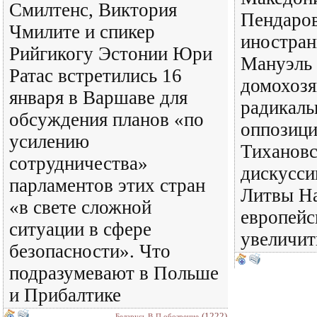
Смилтенс, Виктория
Пендаров
Чмилите и спикер
иностран
Рийгикогу Эстонии Юри
Мануэль 
Ратас встретились 16
домохозя
января в Варшаве для
радикаль
обсуждения планов «по
оппозици
усилению
Тихановс
сотрудничества»
дискусси
парламентов этих стран
Литвы На
«в свете сложной
европейс
ситуации в сфере
увеличит
безопасности». Что
подразумевают в Польше
и Прибалтике
(1222)
Беларусь В-П обозрение