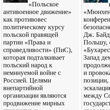
«Польское
антивоенное движение»
«Мюнхен
как противовес
конферен
политическому курсу
безопасн
польской правящей
Дж. Байд
партии «Права и
Польшу, 
справедливости» (ПиС),
«Бухарес
которая подталкивает
Запад де
польский народ к
продолж
неминуемой войне с
и провок
Россией. Целями
позиции,
внепартийной
эскалаци
организации являются
между С
продвижение мирных
государс