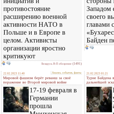
инициатив и
стороны 
противостояние
Западом 
расширению военной
своего в
активности НАТО в
главами 
Польше и в Европе в
«Бухарес
целом. Активисты
Байден п
организации яростно
критикуют
(1491)
Беларусь В-П обозрение
Анализ, события, факты
22.02.2023 11:40
21.02.2023 01:21
Мировой фашизм берёт реванш за своё
Турне Байдена 
поражение во Второй мировой войне
дальнейшей эск
17-19 февраля в
Германии
прошла
Мюнхенская