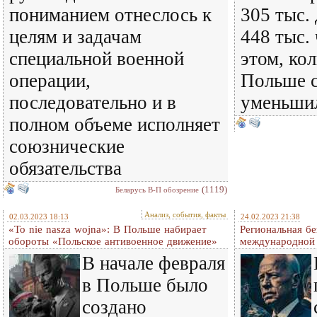
пониманием отнеслось к
305 тыс. 
целям и задачам
448 тыс.
специальной военной
этом, ко
операции,
Польше 
последовательно и в
уменьши
полном объеме исполняет
союзнические
обязательства
(1119)
Беларусь В-П обозрение
Анализ, события, факты
02.03.2023 18:13
24.02.2023 21:38
«To nie nasza wojna»: В Польше набирает
Региональная бе
обороты «Польское антивоенное движение»
международной
В начале февраля
в Польше было
создано