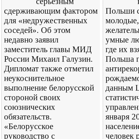
серьезным
сдерживающим фактором
Польши 
для «недружественных
молодые,
соседей». Об этом
желатель
недавно заявил
умные лю
заместитель главы МИД
где их вз
России Михаил Галузин.
Польша г
Дипломат также отметил
антиреко
неукоснительное
рождаемо
выполнение белорусской
данным 
стороной своих
статисти
союзнических
управлен
обязательств.
января 20
«Белорусское
населени
руководство с
человек 