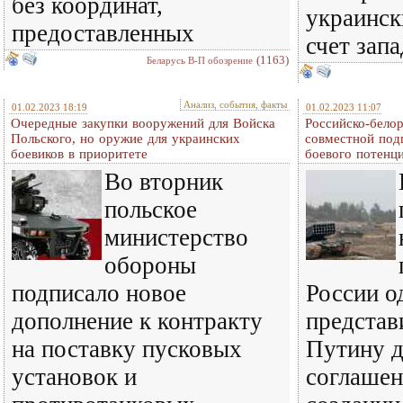
без координат,
украинск
предоставленных
счет зап
(1163)
Беларусь В-П обозрение
Анализ, события, факты
01.02.2023 18:19
01.02.2023 11:07
Очередные закупки вооружений для Войска
Российско-бело
Польского, но оружие для украинских
совместной под
боевиков в приоритете
боевого потенц
Во вторник
польское
министерство
обороны
подписало новое
России о
дополнение к контракту
представ
на поставку пусковых
Путину д
установок и
соглашен