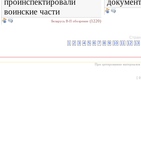
проинспектировали
документ
воинские части
(1220)
Беларусь В-П обозрение
Страни
1
2
3
4
5
6
7
8
9
10
11
12
13
При цитировании материалов с
[
0