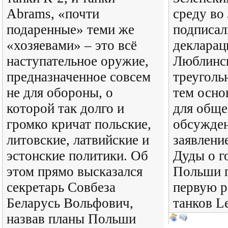
Abrams, «почти
среду во
подаренные» теми же
подписа
«хозяевами» – это всё
декларац
наступательное оружие,
Люблинс
предназначенное совсем
треуголь
не для обороны, о
тем осн
которой так долго и
для обще
громко кричат польские,
обсужден
литовские, латвийские и
заявлени
эстонские политики. Об
Дуды о г
этом прямо высказался
Польши 
секретарь Совбеза
первую р
Беларусь Вольфович,
танков L
назвав планы Польши