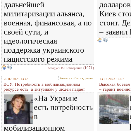
дальнейшей
долларов
милитаризации альянса,
Киев сто
военная, финансовая, а по
стоит. Д
своей сути, и
– заявил 
идеологическая
поддержка украинского
нацистского режима
(1071)
Беларусь В-П обозрение
Анализ, события, факты
20.02.2023 13:43
13.02.2023 16:07
ВСУ: Потребность в мобилизационном
Высокая боевая
ресурсе есть, а энтузиазм у людей падает
– гарант военно
«На Украине
есть потребность
в
мобилизационном