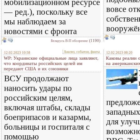
мобилизационном ресурсе
вовсе от
— ред.), поскольку все
собстве
мы наблюдаем за
вооружён
новостями с фронта
(1190)
Беларусь В-П обозрение
Анализ, события, факты
12.02.2023 10:58
12.02.2023 08:20
WP: Украинские официальные лица заявляют,
Каковы реалии 
что координаты российских целей им
на американски
передают США и их союзники
ВСУ продолжают
наносить удары по
российским целям,
предложе
включая штабы, склады
западных
боеприпасов и казармы,
для улуч
больницы и госпиталя с
возможно
помощью