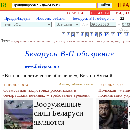
18+
ПР
ГЛАВНАЯ
НОВОСТИ
ВИДЕО
ПравдаИнформ
≈
Новости, события
≈
Беларусь В-П обозрение
≈ 22
Или:
–
Страни
1
2
3
4
5
6
7
8
9
10
11
12
13
Тэги:
,
,
,
,
информационная война
рост цен
искусственный интеллект
авторское право
Трамп
Беларусь В-П обозрение
www.belvpo.com
«Военно-политическое обозрение», Виктор Ямской
Анализ, события, факты
10.03.2023 18:34
07.03.2023 15:27
Совместная подготовка российских и
Польская «мыше
белорусских военных – требование времени
полонизация ук
Вооруженные
силы Беларуси
являются