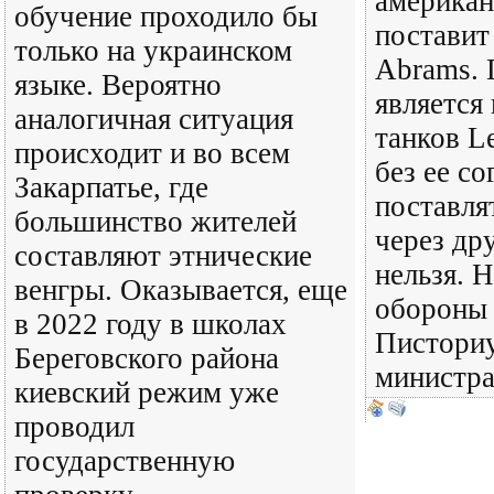
американ
обучение проходило бы
поставит
только на украинском
Abrams. 
языке. Вероятно
является
аналогичная ситуация
танков L
происходит и во всем
без ее со
Закарпатье, где
поставля
большинство жителей
через др
составляют этнические
нельзя. 
венгры. Оказывается, еще
обороны
в 2022 году в школах
Писториу
Береговского района
министр
киевский режим уже
проводил
государственную