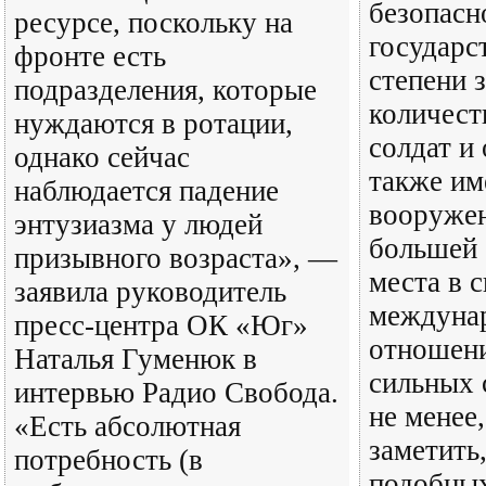
безопасн
ресурсе, поскольку на
государс
фронте есть
степени 
подразделения, которые
количест
нуждаются в ротации,
солдат и
однако сейчас
также им
наблюдается падение
вооружен
энтузиазма у людей
большей 
призывного возраста», —
места в 
заявила руководитель
междуна
пресс-центра ОК «Юг»
отношени
Наталья Гуменюк в
сильных 
интервью Радио Свобода.
не менее,
«Есть абсолютная
заметить,
потребность (в
подобных