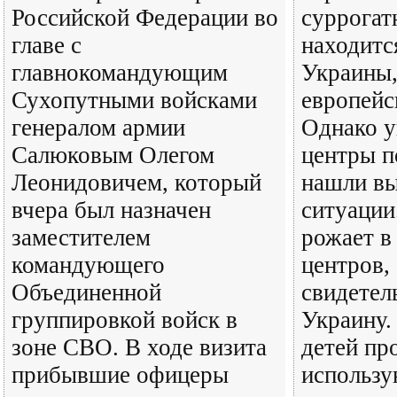
Российской Федерации во
суррогат
главе с
находитс
главнокомандующим
Украины,
Сухопутными войсками
европейс
генералом армии
Однако у
Салюковым Олегом
центры п
Леонидовичем, который
нашли вы
вчера был назначен
ситуации
заместителем
рожает в
командующего
центров, 
Объединенной
свидетел
группировкой войск в
Украину.
зоне СВО. В ходе визита
детей пр
прибывшие офицеры
использу