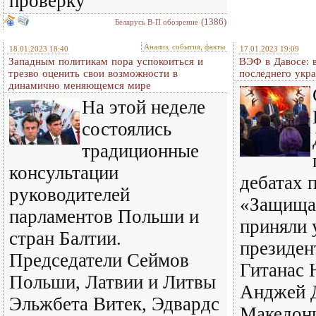
проверку
(1386)
Беларусь В-П обозрение
Анализ, события, факты
18.01.2023 18:40
17.01.2023 19:09
Западным политикам пора успокоиться и
ВЭФ в Давосе: 
трезво оценить свои возможности в
последнего укра
динамично меняющемся мире
На этой неделе
состоялись
традиционные
консультации
дебатах 
руководителей
«Защища
парламентов Польши и
приняли 
стран Балтии.
президе
Председатели Сеймов
Гитанас 
Польши, Латвии и Литвы
Анджей Д
Эльжбета Витек, Эдвардс
Македон