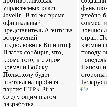
противотанковых
создании
управляемых ракет
функцио
Javelin. В то же время
учебно-б
официальный
совместн
представитель Агентства
военнос
вооружений
стран. П
подполковник Кшиштоф
кабмина 
Платек сообщил, что,
поводу о
кроме того, в скором
понедель
времени Войску
Напомним
Польскому будет
стороны 
поставлена пробная
Беларуси
партия ПТРК Pirat.
Следующим шагом
разработка