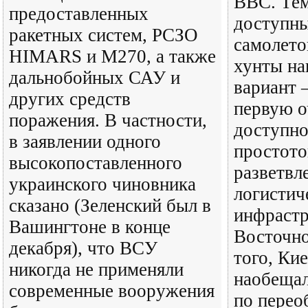
ВВС. Тем
предоставленных
доступны
ракетных систем, РСЗО
самолето
HIMARS и M270, а также
хунты на
дальнобойных САУ и
вариант –
других средств
первую о
поражения. В частности,
доступно
в заявлении одного
простото
высокопоставленного
разветвл
украинского чиновника
логистич
сказано (Зеленский был в
инфрастр
Вашингтоне в конце
Восточно
декабря), что ВСУ
того, Ки
никогда не применяли
наобеща
современные вооружения
по перео