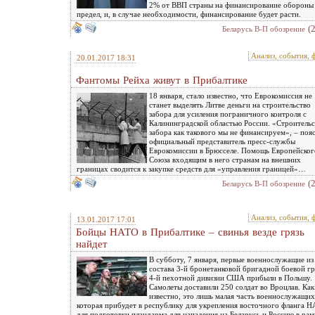
2% от ВВП страны на финансирование обороны 
предел, и, в случае необходимости, финансирование будет расти.
(
Беларусь В-П обозрение
Анализ, события, 
20.01.2017 18:31
Фантомы Рейха живут в Прибалтике
18 января, стало известно, что Еврокомиссия не
станет выделять Литве деньги на строительство
забора для усиления пограничного контроля с
Калининградской областью России. «Строительс
забора как такового мы не финансируем», – поя
официальный представитель пресс-службы
Еврокомиссии в Брюсселе. Помощь Европейског
Союза входящим в него странам на внешних
границах сводится к закупке средств для «управления границей»…
(
Беларусь В-П обозрение
Анализ, события, 
13.01.2017 17:01
Бойцы НАТО в Прибалтике – свинья везде грязь
найдет
В субботу, 7 января, первые военнослужащие из
состава 3-й бронетанковой бригадной боевой г
4-й пехотной дивизии США прибыли в Польшу.
Самолеты доставили 250 солдат во Вроцлав. Как
известно, это лишь малая часть военнослужащих
которая прибудет в республику для укрепления восточного фланга 
для подготовки плацдарма для нападения на Беларусь и Россию в рам