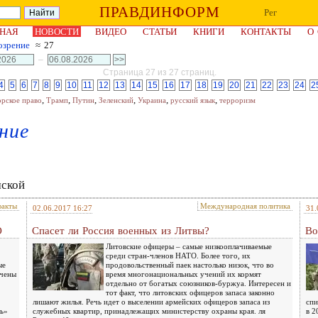
ПРАВДИНФОРМ
Рег
НАЯ
НОВОСТИ
ВИДЕО
СТАТЬИ
КНИГИ
КОНТАКТЫ
О
озрение
≈ 27
–
Страница 27 из 27 страниц.
4
5
6
7
8
9
10
11
12
13
14
15
16
17
18
19
20
21
22
23
24
2
,
,
,
,
,
,
орское право
Трамп
Путин
Зеленский
Украина
русский язык
терроризм
ние
мской
факты
Международная политика
02.06.2017 16:27
31.
О
Спасет ли Россия военных из Литвы?
Во
Литовские офицеры – самые низкооплачиваемые
среди стран-членов НАТО. Более того, их
ые
продовольственный паек настолько низок, что во
очены
время многонациональных учений их кормят
отдельно от богатых союзников-буржуа. Интересен и
тот факт, что литовских офицеров запаса законно
лишают жилья. Речь идет о выселении армейских офицеров запаса из
спи
ть»
служебных квартир, принадлежащих министерству охраны края. ля
в 2