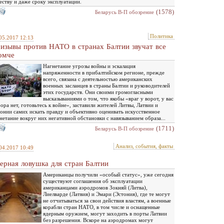
еству и даже сроку эксплуатации.
(1578)
Беларусь В-П обозрение
Политика
05.2017 12:13
изывы против НАТО в странах Балтии звучат все
омче
Нагнетание угрозы войны и эскалация
напряженности в прибалтийском регионе, прежде
всего, связана с деятельностью американских
военных засланцев в страны Балтии и руководителей
этих государств. Они своими громогласными
высказываниями о том, что якобы «враг у ворот, у вас
ора нет, готовьтесь к войне», заставили жителей Литвы, Латвии и
онии самих искать правду и объективно оценивать искусственное
нетание вокруг них негативной обстановки с навязыванием образа...
(1711)
Беларусь В-П обозрение
Анализ, события, факты
04.2017 10:49
ерная ловушка для стран Балтии
Американцы получили «особый статус», уже сегодня
существуют соглашения об эксплуатации
американцами аэродромов Зокняй (Литва),
Лиелварде (Латвия) и Эмари (Эстония), где те могут
не отчитываться за свои действия властям, а военные
корабли стран НАТО, в том числе и оснащенные
ядерным оружием, могут заходить в порты Латвии
без разрешения. Вскоре на аэродромах могут