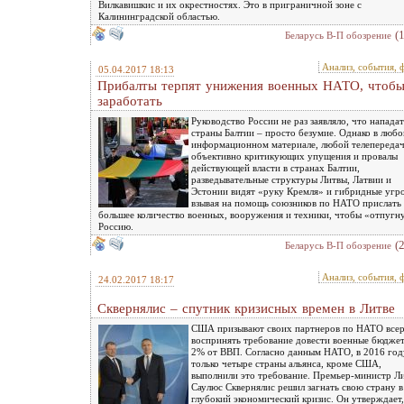
Вилкавишкис и их окрестностях. Это в приграничной зоне с
Калининградской областью.
(
Беларусь В-П обозрение
Анализ, события, 
05.04.2017 18:13
Прибалты терпят унижения военных НАТО, чтоб
заработать
Руководство России не раз заявляло, что нападат
страны Балтии – просто безумие. Однако в люб
информационном материале, любой телепередач
объективно критикующих упущения и провалы
действующей власти в странах Балтии,
разведывательные структуры Литвы, Латвии и
Эстонии видят «руку Кремля» и гибридные угро
взывая на помощь союзников по НАТО прислать 
большее количество военных, вооружения и техники, чтобы «отпугн
Россию.
(
Беларусь В-П обозрение
Анализ, события, 
24.02.2017 18:17
Сквернялис – спутник кризисных времен в Литве
США призывают своих партнеров по НАТО всер
воспринять требование довести военные бюдже
2% от ВВП. Согласно данным НАТО, в 2016 год
только четыре страны альянса, кроме США,
выполнили это требование. Премьер-министр Л
Саулюс Сквернялис решил загнать свою страну в
глубокий экономический кризис. Он утверждает,