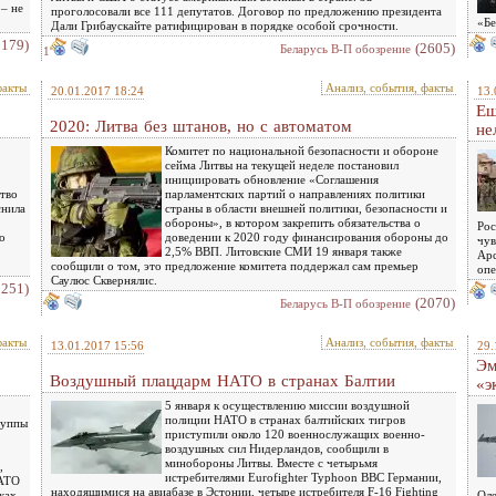
– не
проголосовали все 111 депутатов. Договор по предложению президента
«Бе
Дали Грибаускайте ратифицирован в порядке особой срочности.
2179)
(2605)
Беларусь В-П обозрение
1
факты
Анализ, события, факты
20.01.2017 18:24
13.
Ещ
2020: Литва без штанов, но с автоматом
не
Комитет по национальной безопасности и обороне
сейма Литвы на текущей неделе постановил
инициировать обновление «Соглашения
тво
парламентских партий о направлениях политики
снила
страны в области внешней политики, безопасности и
обороны», в котором закрепить обязательства о
Рос
о
доведении к 2020 году финансирования обороны до
чув
2,5% ВВП. Литовские СМИ 19 января также
Арс
сообщили о том, это предложение комитета поддержал сам премьер
опе
Саулюс Сквернялис.
2251)
(2070)
Беларусь В-П обозрение
факты
Анализ, события, факты
13.01.2017 15:56
29.
Эм
Воздушный плацдарм НАТО в странах Балтии
«э
5 января к осуществлению миссии воздушной
полиции НАТО в странах балтийских тигров
руппы
приступили около 120 военнослужащих военно-
воздушных сил Нидерландов, сообщили в
минобороны Литвы. Вместе с четырьмя
,
истребителями Eurofighter Typhoon ВВС Германии,
НАТО
находящимися на авиабазе в Эстонии, четыре истребителя F-16 Fighting
ках
Оле