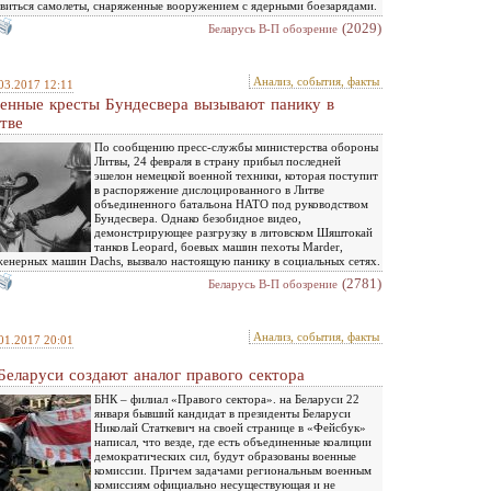
виться самолеты, снаряженные вооружением с ядерными боезарядами.
(2029)
Беларусь В-П обозрение
Анализ, события, факты
03.2017 12:11
енные кресты Бундесвера вызывают панику в
тве
По сообщению пресс-службы министерства обороны
Литвы, 24 февраля в страну прибыл последней
эшелон немецкой военной техники, которая поступит
в распоряжение дислоцированного в Литве
объединенного батальона НАТО под руководством
Бундесвера. Однако безобидное видео,
демонстрирующее разгрузку в литовском Шяштокай
танков Leopard, боевых машин пехоты Marder,
енерных машин Dachs, вызвало настоящую панику в социальных сетях.
(2781)
Беларусь В-П обозрение
Анализ, события, факты
01.2017 20:01
Беларуси создают аналог правого сектора
БНК – филиал «Правого сектора». на Беларуси 22
января бывший кандидат в президенты Беларуси
Николай Статкевич на своей странице в «Фейсбук»
написал, что везде, где есть объединенные коалиции
демократических сил, будут образованы военные
комиссии. Причем задачами региональным военным
комиссиям официально несуществующая и не