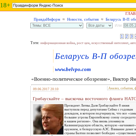
18+
ГЛАВ
ПравдаИнформ
≈
Новости, события
≈
Беларусь В-П об
Или:
1
2
3
Тэги:
,
,
,
информационная война
рост цен
искусственный интеллект
авт
Беларусь В-П обозре
www.belvpo.com
«Военно-политическое обозрение», Виктор Я
Анализ, события, 
09.06.2017 20:10
Грибаускайте – выскочка восточного фланга НАТ
Президент Литвы Даля Грибаускайте 8 июня
выступила перед депутатами Сейма с годовым
докладом, в котором подчеркнула, что все «сам
большие угрозы Европейскому союзу сосредот
в нашем регионе». Она вновь упомянула
Калининградскую область, которую «начиняют»
оружием, и белорусскую АЭС. Вливание денег в
страны Балтии позволяет безбедно «существова