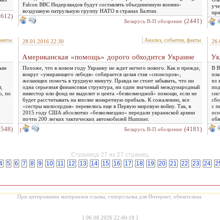
Falcon ВВС Нидерландов будут составлять объединенную военно-
уче
воздушную патрульную группу НАТО в странах Балтии.
пр
2612)
(2441)
Беларусь В-П обозрение
факты
Анализ, события, факты
28.01.2016 22:30
26.
Американская «помощь» дорого обходится Украине
Ук
рым
Похоже, что в новом году Украину не ждет ничего нового. Как и прежде,
В В
вокруг «умирающего лебедя» собирается целая стая «спонсоров»,
пла
желающих помочь в трудную минуту. Правда не стоит забывать, что ни
из 
,
одна серьезная финансовая структура, ни один значимый международный
под
о, по
инвестор или фонд не выделит и цента «безвозмездной» помощи, если не
сис
будет рассчитывать на вполне конкретную прибыль. К сожалению, все
сбо
«сестры милосердия» перевелись еще в Первую мировую войну. Так, в
с п
2015 году США абсолютно «безвозмездно» передали украинской армии
осо
почти 200 легких тактических автомобилей Hummer.
обя
2548)
(4181)
Беларусь В-П обозрение
1
Страница 27 из 27 страниц.
4
5
6
7
8
9
10
11
12
13
14
15
16
17
18
19
20
21
22
23
24
2
При цитировании материалов ссылка, гиперссылка для Интернет, обязательна.
[
06.08.2026 22:40:18
]