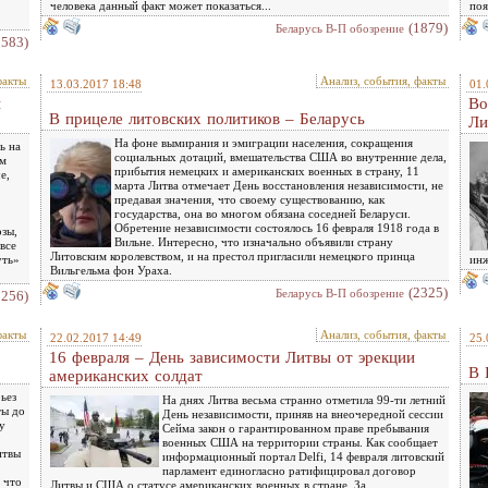
человека данный факт может показаться...
поя
(1879)
Беларусь В-П обозрение
1583)
факты
Анализ, события, факты
13.03.2017 18:48
01.
ы
Во
В прицеле литовских политиков – Беларусь
Ли
На фоне вымирания и эмиграции населения, сокращения
ь на
социальных дотаций, вмешательства США во внутренние дела,
ом
прибытия немецких и американских военных в страну, 11
е,
марта Литва отмечает День восстановления независимости, не
предавая значения, что своему существованию, как
государства, она во многом обязана соседней Беларуси.
Обретение независимости состоялось 16 февраля 1918 года в
зы,
Вильне. Интересно, что изначально объявили страну
все
Литовским королевством, и на престол пригласили немецкого принца
уть»
инж
Вильгельма фон Ураха.
(2325)
Беларусь В-П обозрение
2256)
факты
Анализ, события, факты
22.02.2017 14:49
25.
16 февраля – День зависимости Литвы от эрекции
В 
американских солдат
ьез
На днях Литва весьма странно отметила 99-ти летний
ты до
День независимости, приняв на внеочередной сессии
у
Сейма закон о гарантированном праве пребывания
военных США на территории страны. Как сообщает
итвы
информационный портал Delfi, 14 февраля литовский
парламент единогласно ратифицировал договор
 что
Литвы и США о статусе американских военных в стране. За