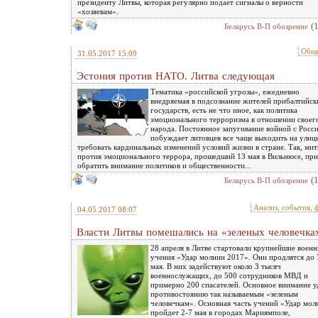
президенту Литвы, которая регулярно подает сигналы о верности
«хозяевам».
(
Беларусь В-П обозрение
Обще
31.05.2017 15:09
Эстония против НАТО. Литва следующая
Тематика «российской угрозы», ежедневно
внедряемая в подсознание жителей прибалтийск
государств, есть не что иное, как политика
эмоционального терроризма в отношении своег
народа. Постоянное запугивание войной с Росс
побуждает литовцев все чаще выходить на улиц
требовать кардинальных изменений условий жизни в стране. Так, ми
против эмоционального террора, прошедший 13 мая в Вильнюсе, при
обратить внимание политиков и общественности...
(
Беларусь В-П обозрение
Анализ, события, 
04.05.2017 08:07
Власти Литвы помешались на «зеленых человечка
28 апреля в Литве стартовали крупнейшие воен
учения «Удар молнии 2017». Они продлятся до 
мая. В них задействуют около 3 тысяч
военнослужащих, до 500 сотрудников МВД и
примерно 200 спасателей. Основное внимание у
противостоянию так называемым «зеленым
человечкам». Основная часть учений «Удар мол
пройдет 2-7 мая в городах Мариямполе,