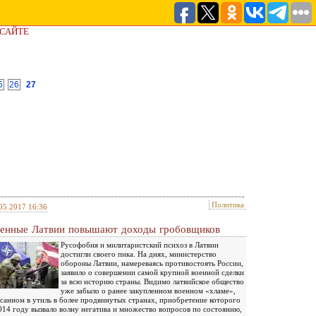
 САЙТЕ
5
26
27
Политика
05.2017 16:36
енные Латвии повышают доходы гробовщиков
Русофобия и милитаристский психоз в Латвии
достигли своего пика. На днях, министерство
обороны Латвии, намереваясь противостоять России,
заявило о совершении самой крупной военной сделки
за всю историю страны. Видимо латвийское общество
уже забыло о ранее закупленном военном «хламе»,
санном в утиль в более продвинутых странах, приобретение которого
014 году вызвало волну негатива и множество вопросов по состоянию,