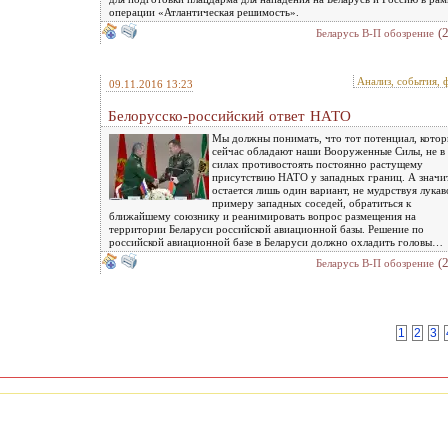
операции «Атлантическая решимость».
(
Беларусь В-П обозрение
Анализ, события, 
09.11.2016 13:23
Белорусско-российский ответ НАТО
Мы должны понимать, что тот потенциал, кото
сейчас обладают наши Вооруженные Силы, не в
силах противостоять постоянно растущему
присутствию НАТО у западных границ. А значит
остается лишь один вариант, не мудрствуя лукав
примеру западных соседей, обратиться к
ближайшему союзнику и реанимировать вопрос размещения на
территории Беларуси российской авиационной базы. Решение по
российской авиационной базе в Беларуси должно охладить головы…
(
Беларусь В-П обозрение
1
2
3