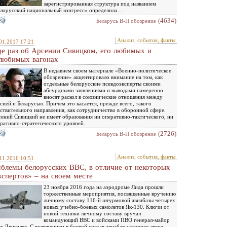
зарегистрированная структура под названием
лорусский национальный конгресс» определила…
(4634)
Беларусь В-П обозрение
Анализ, события, факты
01.2017 17:21
е раз об Арсении Сивицком, его любимых и
любимых вагонах
В недавнем своем материале «Военно-политическое
обозрение» акцентировало внимание на том, как
отдельные белорусские псевдоэксперты своими
абсурдными заявлениями и выводами намеренно
вносят раскол в союзнические отношения между
сией и Беларусью. Причем это касается, прежде всего, такого
ствительного направления, как сотрудничество в оборонной сфере.
ений Сивицкий не имеет образования ни оперативно-тактического, ни
ративно-стратегического уровней.
(2726)
Беларусь В-П обозрение
Анализ, события, факты
11.2016 10:51
блемы белорусских ВВС, в отличие от некоторых
кспертов» – на своем месте
23 ноября 2016 года на аэродроме Лида прошли
торжественные мероприятия, посвященные вручению
личному составу 116-й штурмовой авиабазы четырех
новых учебно-боевых самолетов Як-130. Ключи от
новой техники личному составу вручал
командующий ВВС и войсками ПВО генерал-майор
г Двигалев. С включением в боевой состав авиабазы второго звена