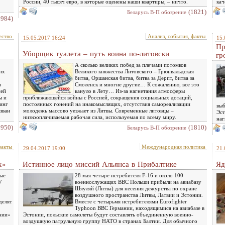
России, 40 тысяч евро, в которые оценены наши квартиры, – ничто.
кач
(1821)
Беларусь В-П обозрение
1984)
ство
Анализ, события, факты
15.05.2017 16:24
15.
Пр
Уборщик туалета – путь воина по-литовски
гр
А сколько великих побед за плечами потомков
их
Великого княжества Литовского – Грюнвальдская
битва, Оршанская битва, битва за Дерпт, битва за
о
Смоленск и многие другие… К сожалению, все это
ией
кануло в Лету… Из-за нагнетания атмосферы
ы и
приближающейся войны с Россией, сокращения социальных дотаций,
тинг
постоянных гонений на инакомыслящих, отсутствия самореализации
выб
зван
молодежь массово уезжает из Литвы. Современные литовцы –
Эст
низкооплачиваемая рабочая сила, используемая по всему миру.
наг
1950)
(1810)
Беларусь В-П обозрение
факты
Международная политика
29.04.2017 19:00
21.
х»
Истинное лицо миссий Альянса в Прибалтике
Яд
ные
28 мая четыре истребителя F-16 и около 100
7
военнослужащих ВВС Польши прибыли на авиабазу
Шяуляй (Литва) для несения дежурства по охране
воздушного пространства Литвы, Латвии и Эстонии.
делят
Вместе с четырьмя истребителями Eurofighter
Typhoon ВВС Германии, находящимися на авиабазе в
нии»
Эстонии, польские самолеты будут составлять объединенную военно-
воздушную патрульную группу НАТО в странах Балтии. Для обычного