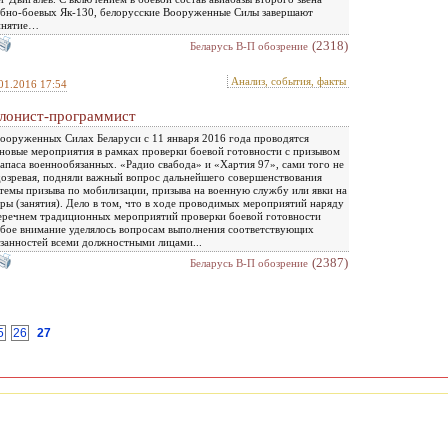
бно-боевых Як-130, белорусские Вооруженные Силы завершают
инятие…
(2318)
Беларусь В-П обозрение
Анализ, события, факты
01.2016 17:54
лонист-программист
ооруженных Силах Беларуси с 11 января 2016 года проводятся
новые мероприятия в рамках проверки боевой готовности с призывом
запаса военнообязанных. «Радио свабода» и «Хартия 97», сами того не
озревая, подняли важный вопрос дальнейшего совершенствования
темы призыва по мобилизации, призыва на военную службу или явки на
ры (занятия). Дело в том, что в ходе проводимых мероприятий наряду
еречнем традиционных мероприятий проверки боевой готовности
бое внимание уделялось вопросам выполнения соответствующих
занностей всеми должностными лицами...
(2387)
Беларусь В-П обозрение
5
26
27