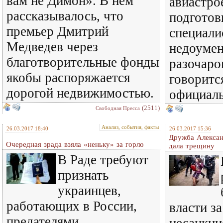
вам не Димон». В нем
авиастро
рассказывалось, что
подготов
премьер Дмитрий
специали
Медведев через
недоумен
благотворительные фонды
разочаро
якобы распоряжается
говоритс
дорогой недвижимостью.
официаль
(2511)
Свободная Пресса
Анализ, события, факты
26.03.2017 18:40
26.03.2017 15:36
Дружба Алексан
Очередная зрада взяла «неньку» за горло
дала трещину
В Раде требуют
признать
украинцев,
работающих в России,
власти з
предателями