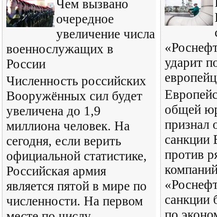
Чем вызвано
очередное
увеличение числа
«Роснефт
военнослужащих в
ударит п
России
европей
Численность российских
Европейс
Вооружённых сил будет
общей ю
увеличена до 1,9
признал
миллиона человек. На
санкции 
сегодня, если верить
против р
официальной статистике,
компаний
Российская армия
«Роснефт
является пятой в мире по
санкции 
численности. На первом
по эконо
месте по числу