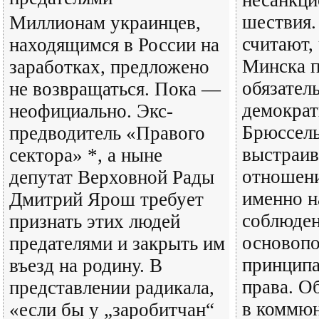
несанкци
шествия.
Миллионам украинцев,
считают,
находящимся в России на
Минска п
заработках, предложено
обязател
не возвращаться. Пока —
демократ
неофициально. Экс-
Брюссель
предводитель «Правого
выстраив
сектора» *, а ныне
отношени
депутат Верховной Рады
именно н
Дмитрий Ярош требует
соблюден
признать этих людей
основоп
предателями и закрыть им
принципа
въезд на родину. В
права. О
представлении радикала,
в коммю
«если бы у „заробитчан“