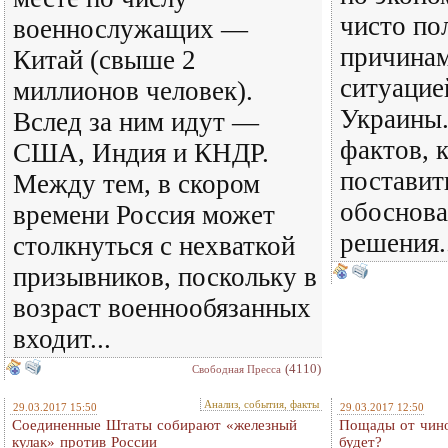
чисто по
военнослужащих —
причинам
Китай (свыше 2
ситуацие
миллионов человек).
Украины.
Вслед за ним идут —
фактов, 
США, Индия и КНДР.
поставит
Между тем, в скором
обоснова
времени Россия может
решения..
столкнуться с нехваткой
призывников, поскольку в
возраст военнообязанных
входит...
(4110)
Свободная Пресса
Анализ, события, факты
29.03.2017 15:50
29.03.2017 12:50
Соединенные Штаты собирают «железный
Пощады от чино
кулак» против России
будет?