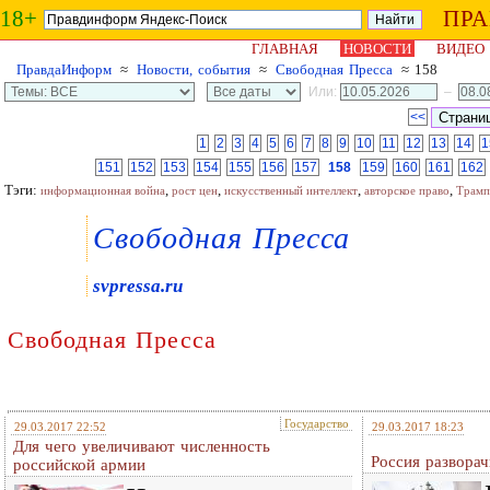
18+
ПР
ГЛАВНАЯ
НОВОСТИ
ВИДЕО
ПравдаИнформ
≈
Новости, события
≈
Свободная Пресса
≈ 158
Или:
–
<<
1
2
3
4
5
6
7
8
9
10
11
12
13
14
1
151
152
153
154
155
156
157
158
159
160
161
162
Тэги:
,
,
,
,
информационная война
рост цен
искусственный интеллект
авторское право
Трамп
Свободная Пресса
svpressa.ru
Свободная Пресса
Государство
29.03.2017 22:52
29.03.2017 18:23
Для чего увеличивают численность
Россия разворач
российской армии