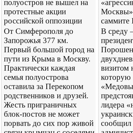
полуостров не вышел на
«агресси
протестные акции
Москвы»
российской оппозиции
саммите
От Симферополя до
В среду 
Запорожья 377 км.
президен
Первый большой город на
Порошенк
пути из Крыма в Москву.
двухдне
Практически каждая
визитом 
семья полуострова
которую
оставила за Перекопом
«Медовы
родственников и друзей.
предстоя
Жесть приграничных
лидера «
блок-постов не может
украинс
порвать до сих пор живой
сообщил 
связи крымчан с соседями
админис