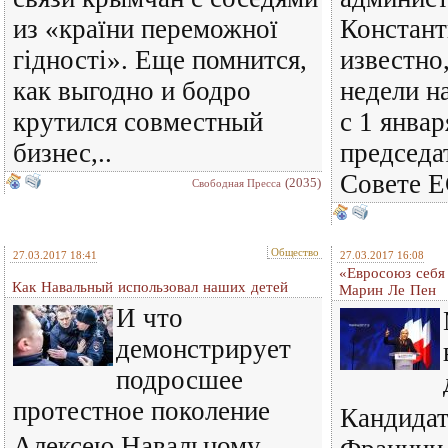
из «країни переможної
Констант
гідності». Еще помнится,
известно
как выгодно и бодро
недели н
крутился совместный
с 1 январ
бизнес,..
председа
Совете ЕС
(2035)
Свободная Пресса
Общество
27.03.2017 18:41
27.03.2017 16:08
«Евросоюз себя 
Как Навальный использовал наших детей
Марин Ле Пен
И что
демонстрирует
подросшее
протестное поколение
Кандидат
Алексею Навальному