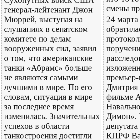
Сухопутных войск США
смены пр
генерал-лейтенант Джон
Мюррей, выступая на
24 март
слушаниях в сенатском
обратила
комитете по делам
протоко
вооруженных сил, заявил
поручени
о том, что американские
расследо
танки «Абрамс» больше
изложен
не являются самыми
премьер-
лучшими в мире. По его
Дмитрия 
словам, ситуация в мире
фильме А
за последнее время
Навально
изменилась. Значительных
Димон». 
успехов в области
депутата
танкостроения достигли
КПРФ Ва