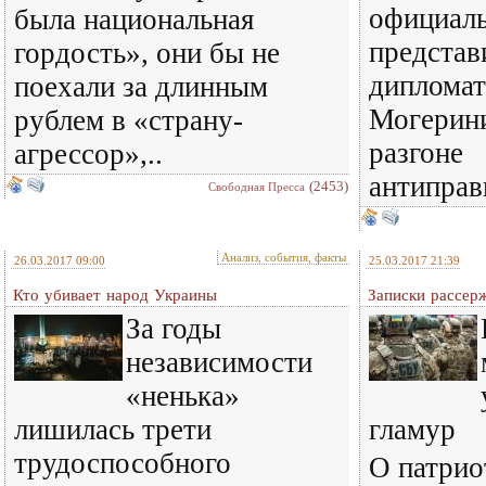
официал
была национальная
представ
гордость», они бы не
диплома
поехали за длинным
Могерини
рублем в «страну-
разгоне
агрессор»,..
антиправ
(2453)
Свободная Пресса
Анализ, события, факты
26.03.2017 09:00
25.03.2017 21:39
Кто убивает народ Украины
Записки рассер
За годы
независимости
«ненька»
лишилась трети
гламур
трудоспособного
О патрио