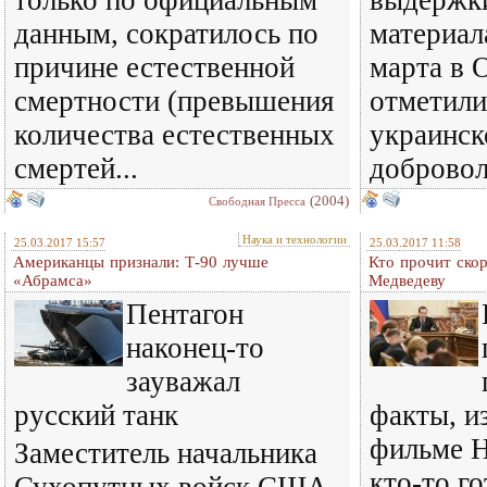
только по официальным
выдержки
данным, сократилось по
материал
причине естественной
марта в 
смертности (превышения
отметили
количества естественных
украинск
смертей...
добровол
(2004)
Свободная Пресса
Наука и технологии
25.03.2017 15:57
25.03.2017 11:58
Американцы признали: Т-90 лучше
Кто прочит ско
«Абрамса»
Медведеву
Пентагон
наконец-то
зауважал
русский танк
факты, и
фильме Н
Заместитель начальника
кто-то г