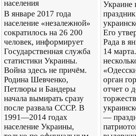
населения
Украине 
В январе 2017 года
праздни
население «незалежной»
украинск
сократилось на 26 200
Его утве
человек, информирует
Рада в я
Государственная служба
14 марта
статистики Украины.
нескольк
Война здесь не причём.
«Одесски
Родина Шевченко,
орган гор
Петлюры и Бандеры
отчет о 
начала вымирать сразу
торжест
после развала СССР. В
украинск
1991—2014 годах
— празд
население Украины,
патриото