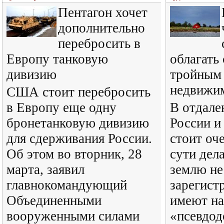
Пентагон хочет
дополнительно
перебросить в
Европу танковую
облагать
дивизию
тройным 
недвижи
США стоит перебросить
в Европу еще одну
В отдале
бронетанковую дивизию
России и 
для сдерживания России.
стоит оч
Об этом во вторник, 28
сути дел
марта, заявил
землю не
главнокомандующий
зарегист
Объединенными
имеют на
вооруженными силами
«псевдод