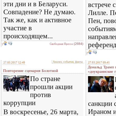
эти дни и в Беларуси.
встрече 
Совпадение? Не думаю.
Лилле. П
Так же, как и активное
Пен, по
участие в
событиям
происходящем...
направле
референд
(2684)
Свободная Пресса
1
2
Анализ, события, факты
27.03.2017 12:49
27.03.2017 09:41
Дональд Трамп 
Повторение сценария Болотной
«доукраинские 
По стране
прошли акции
против
коррупции
санкции 
Ираном 
В воскресенье, 26 марта,