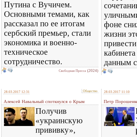
Путина с Вучичем.
сочетани
Основными темами, как
уличными
рассказал по ее итогам
фоне сни
сербский премьер, стали
жизни эт
экономика и военно-
привести
техническое
кабинета
сотрудничество.
данным с
(2024)
Свободная Пресса
Общество
28.03.2017 12:31
28.03.2017 11:10
Алексей Навальный споткнулся о Крым
Петр Порошенко
Получив
«украинскую
прививку»,