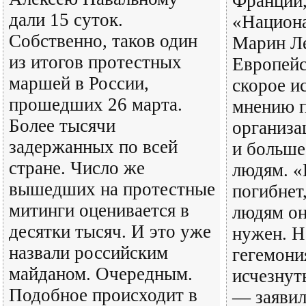
Франции,
дали 15 суток.
«Национ
Собственно, таков один
Марин Ле
из итогов протестных
Европей
маршей в России,
скорое и
прошедших 26 марта.
мнению п
Более тысячи
организа
задержанных по всей
и больше
стране. Число же
людям. 
вышедших на протестные
погибнет
митинги оценивается в
людям он
десятки тысяч. И это уже
нужен. 
назвали российским
гегемони
майданом. Очередным.
исчезнуть
Подобное происходит в
— заявил