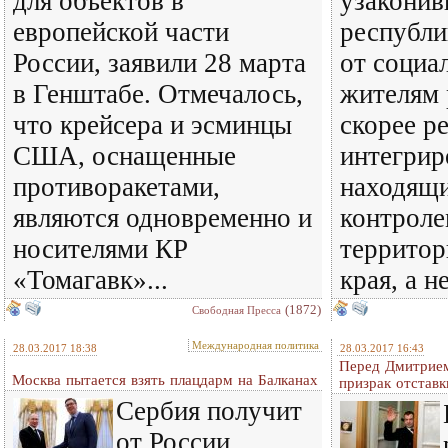
для объектов в
узаконив
европейской части
республи
России, заявили 28 марта
от социа
в Генштабе. Отмечалось,
жителям 
что крейсера и эсминцы
скорее р
США, оснащенные
интегрир
противоракетами,
находящи
являются одновременно и
контроле
носителями КР
территор
«Томагавк»...
края, а н
(1872)
Свободная Пресса
Международная политика
28.03.2017 18:38
28.03.2017 16:43
Перед Дмитрие
Москва пытается взять плацдарм на Балканах
призрак отставк
Сербия получит
от России