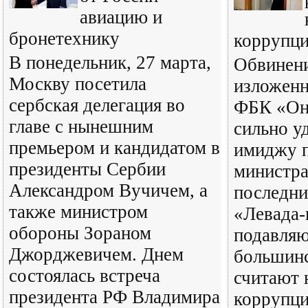
авиацию и
бронетехнику
коррупци
В понедельник, 27 марта,
Обвинени
Москву посетила
изложенн
сербская делегация во
ФБК «Он 
главе с нынешним
сильно у
премьером и кандидатом в
имиджу 
президенты Сербии
министра
Александром Вучичем, а
последни
также министром
«Левада-
обороны Зораном
подавля
Джорджевичем. Днем
большинс
состоялась встреча
считают 
президента РФ Владимира
коррупци