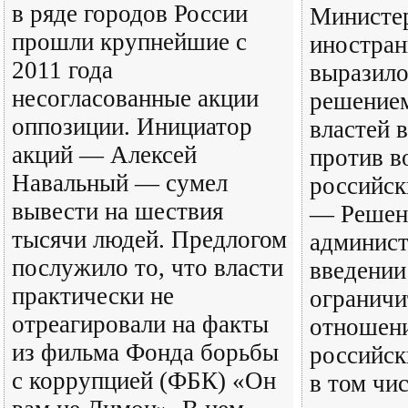
в ряде городов России
Министе
прошли крупнейшие с
иностран
2011 года
выразило
несогласованные акции
решение
оппозиции. Инициатор
властей 
акций — Алексей
против в
Навальный — сумел
российск
вывести на шествия
— Решен
тысячи людей. Предлогом
админис
послужило то, что власти
введении
практически не
ограничи
отреагировали на факты
отношени
из фильма Фонда борьбы
российск
с коррупцией (ФБК) «Он
в том чи