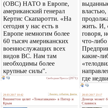
(ОВС) НАТО в Европе,
выданные
американский генерал
властью,
Кертис Скапаротти. «На
продолж
сегодня у нас есть в
жить. И,
Европе немногим более
говоря, 
60 тысяч американских
что-либо 
военнослужащих всех
Предпри
видов ВС. Нам там
какие-ли
необходимы более
«телодви
крупные силы".
направле
где недв
(2071)
Свободная Пресса
Анализ, события, факты
29.03.2017 10:42
28.03.2017 23:17
Вашингтон целит «Томагавками» в Питер и
Донецк может б
Крым
Славянск