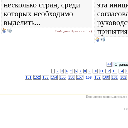
несколько стран, среди
эта иниц
которых необходимо
согласов
выделить...
руководс
принятия
(2807)
Свободная Пресса
<<
1
2
3
4
5
6
7
8
9
10
11
12
13
14
1
151
152
153
154
155
156
157
158
159
160
161
162
При цитировании материалов с
[
0