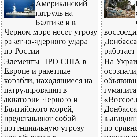
Американский
патруль на
Балтике и в
Черном море несет угрозу
воссоеди
ракетно-ядерного удара
Донбасса
по России
работает
Элементы ПРО США в
На Украи
Европе и ракетные
осознали
корабли, находящиеся на
объявив
патрулировании в
гуманит
акватории Черного и
«Воссоед
Балтийского морей,
Донбасса
представляют собой
выглядят
потенциальную угрозу
по сравн