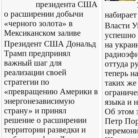
президента США
о расширении добычи
набирает
«черного золота» в
Власти У
Мексиканском заливе
успешно 
Президент США Дональд
на украи
Трамп предпринял
радиоэфи
важный шаг для
оттуда р
реализации своей
теперь н
стратегии по
таких же
«превращению Америки в
ограниче
энергонезависимую
языка и 
страну» и принял
Об этом 
решение о расширении
Петр По
территории разведки и
церемони