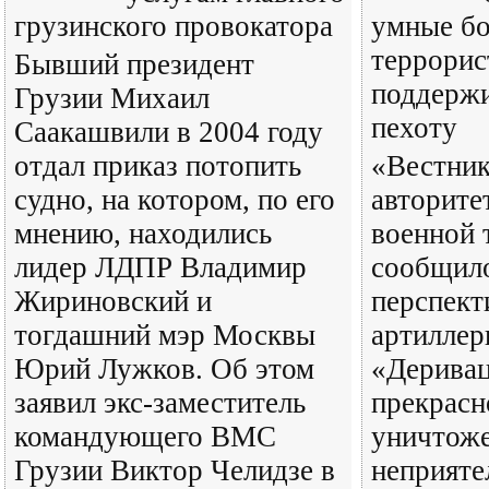
грузинского провокатора
умные б
террорис
Бывший президент
поддержи
Грузии Михаил
пехоту
Саакашвили в 2004 году
отдал приказ потопить
«Вестни
судно, на котором, по его
авторите
мнению, находились
военной 
лидер ЛДПР Владимир
сообщило
Жириновский и
перспект
тогдашний мэр Москвы
артиллер
Юрий Лужков. Об этом
«Дерива
заявил экс-заместитель
прекрасн
командующего ВМС
уничтож
Грузии Виктор Челидзе в
неприяте