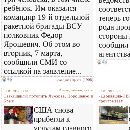
ведомств
ребёнок. Им оказался
соответс
командир 19-й отдельной
теперь г
ракетной бригады ВСУ
рода про
полковник Федор
стороны
Ярошевич. Об этом во
сообщил 
вторник, 7 марта,
агентства
сообщили СМИ со
ссылкой на заявление...
(1908)
Свободная Пресса
Анализ, события, факты
07.03.2017 13:48
07.03.2017 12:01
Саакашвили: потопить Лужкова, Порошенко и
«Деривация-ПВО
Крым
проигрывает
США снова
прибегли к
услугам главного