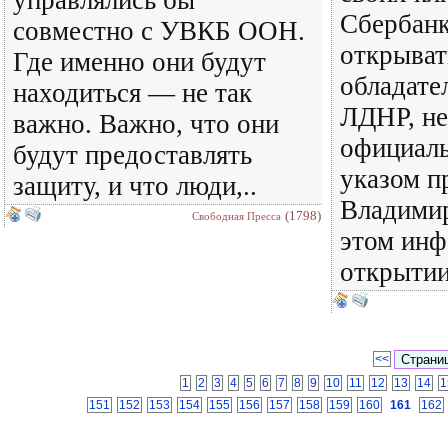
управлялись бы
Сбербанк
совместно с УВКБ ООН.
открыват
Где именно они будут
обладате
находиться — не так
ЛДНР, не
важно. Важно, что они
официаль
будут предоставлять
указом п
защиту, и что люди,..
Владимир
(1798)
Свободная Пресса
этом инф
открытии
<<
1
2
3
4
5
6
7
8
9
10
11
12
13
14
1
151
152
153
154
155
156
157
158
159
160
161
162