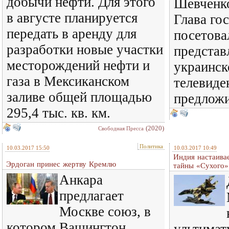
добычи нефти. Для этого
Шевченко
в августе планируется
Глава го
передать в аренду для
посетова
разработки новые участки
представ
месторождений нефти и
украинск
газа в Мексиканском
телевиде
заливе общей площадью
предложи
295,4 тыс. кв. км.
(2020)
Свободная Пресса
Политика
10.03.2017 15:50
10.03.2017 10:49
Индия настаива
Эрдоган принес жертву Кремлю
тайны «Сухого»
Анкара
предлагает
Москве союз, в
котором Вашингтон