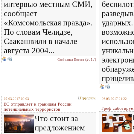
интервью местным СМИ,
беспилот
сообщает
разведыв
«Комсомольская правда».
ударных.
По словам Челидзе,
возможно
Саакашвили в начале
использ
августа 2004...
уникальн
электрон
(2017)
Свободная Пресса
обнаруже
прицели
Терроризм
07.03.2017 00:03
06.03.2017 21:22
ЕС отправляет к границам России
Греф саботируе
потенциальных террористов
Что стоит за
предложением