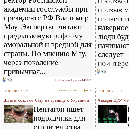
ректор Российской
производ
академии госслужбы при
призыв м
президенте РФ Владимир
приветств
Мау. Эксперты считают
наверное
предлагаемую реформу
люди буд
аморальной и вредной для
начинают
страны. По мнению Мау,
следует
через поколение
поинтерес
привычная...
(4005)
Свободная Пресса
Анализ, события, факты
08.03.2017 20:22
08.03.2017 17:51
Штаты создают базу на границе с Украиной
Хакеры ЦРУ мас
Пентагон ищет
подрядчика для
строительства