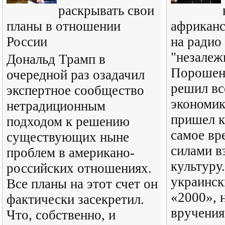
раскрывать свои
планы в отношении
африканс
России
на радио
"незалеж
Дональд Трамп в
Порошенк
очередной раз озадачил
решил вс
экспертное сообщество
экономик
нетрадиционным
пришел к
подходом к решению
самое вр
существующих ныне
силами вз
проблем в американо-
культуру
российских отношениях.
украинск
Все планы на этот счет он
«2000», 
фактически засекретил.
вручения
Что, собственно, и