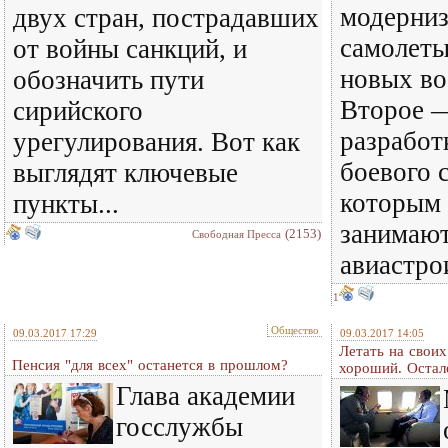
модерниз
двух стран, пострадавших
самолеты
от войны санкций, и
новых во
обозначить пути
Второе 
сирийского
разработ
урегулирования. Вот как
боевого
выглядят ключевые
которым 
пункты...
занимают
(2153)
Свободная Пресса
авиастро
1
Общество
09.03.2017 17:29
09.03.2017 14:05
Летать на свои
Пенсия "для всех" останется в прошлом?
хороший. Остал
Глава академии
госслужбы