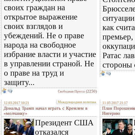
своих граждан на
Брюсселе
открытое выражение
ситуации
своих взглядов и
как счит
убеждений. Не о праве
премьер,
народа на свободное
оккупаци
избрание власти и участие
Ратас ла
в управлении страной. Не
стороны с
о праве на труд и
защиту...
(2250)
Свободная Пресса
Международная политика
12.03.2017 10:21
11.03.2017 21:17
Дональд Трамп начал играть с Кремлем в
План Порошенко
«молчанку»
Нигерию
Президент США
отказался