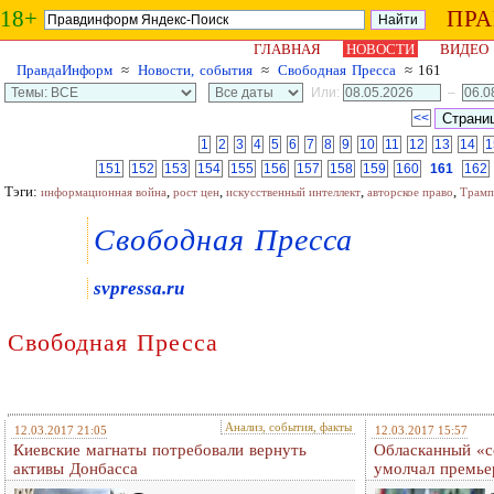
18+
ПР
ГЛАВНАЯ
НОВОСТИ
ВИДЕО
ПравдаИнформ
≈
Новости, события
≈
Свободная Пресса
≈ 161
Или:
–
<<
1
2
3
4
5
6
7
8
9
10
11
12
13
14
1
151
152
153
154
155
156
157
158
159
160
161
162
Тэги:
,
,
,
,
информационная война
рост цен
искусственный интеллект
авторское право
Трамп
Свободная Пресса
svpressa.ru
Свободная Пресса
Анализ, события, факты
12.03.2017 21:05
12.03.2017 15:57
Киевские магнаты потребовали вернуть
Обласканный «с
активы Донбасса
умолчал премье