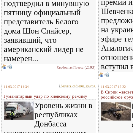
премии и
подтвердил в минувшую
Шевченко
пятницу официальный
предложи
представитель Белого
на украи
дома Шон Спайсер,
эфире те
заявивший, что
Аналогич
американский лидер не
отношени
намерен...
вступил в
(2103)
Свободная Пресса
Анализ, события, факты
11.03.2017 14:34
11.03.2017 12:22
В Сирии «засве
Гуманитарный удар по киевскому режиму
российское ору
Уровень жизни в
республиках
Донбасса