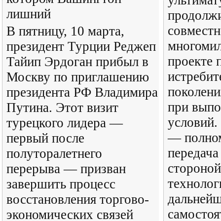
ультимат
лишний
продолжи
совместн
В пятницу, 10 марта,
многоми
президент Турции Реджеп
проекте 
Тайип Эрдоган прибыл в
истребит
Москву по приглашению
поколени
президента РФ Владимира
при выпо
Путина. Этот визит
условий.
турецкого лидера —
— полно
первый после
передача
полуторалетнего
стороной
перерыва — призван
технолог
завершить процесс
дальнейш
восстановления торгово-
самостоя
экономических связей