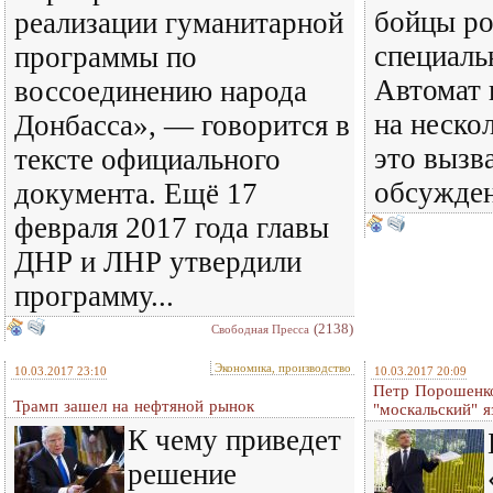
бойцы ро
реализации гуманитарной
специаль
программы по
Автомат 
воссоединению народа
на неско
Донбасса», — говорится в
это вызв
тексте официального
обсужден
документа. Ещё 17
февраля 2017 года главы
ДНР и ЛНР утвердили
программу...
(2138)
Свободная Пресса
Экономика, производство
10.03.2017 23:10
10.03.2017 20:09
Петр Порошенко
Трамп зашел на нефтяной рынок
"москальский" я
К чему приведет
решение