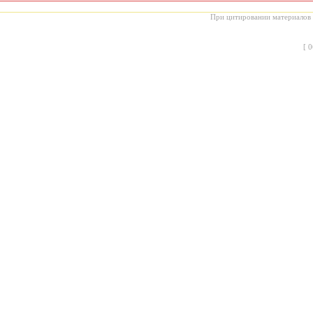
При цитировании материалов с
[
0