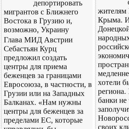
депортировать
жителям 
мигрантов с Ближнего
Крыма. И
Востока в Грузию и,
Донецкой
возможно, Украину
народных
Глава МИД Австрии
российск
Себастьян Курц
экономич
предложил создать
простран
центры для приема
медленне
беженцев за границами
хотели б
Евросоюза, в частности, в
региона.
Грузии или на Западных
банки не
Балканах. «Нам нужны
заполучи
центры для беженцев за
Новоросс
пределами ЕС, которые
своих кли