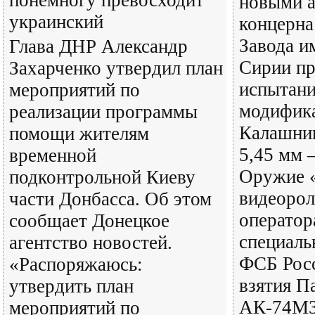
понемногу превосходит
новыми а
украинский
концерна
Завода и
Глава ДНР Александр
Сирии пр
Захарченко утвердил план
испытани
мероприятий по
модифика
реализации программы
Калашник
помощи жителям
5,45 мм
временной
Оружие «
подконтрольной Киеву
видеорол
части Донбасса. Об этом
оператор
сообщает Донецкое
специаль
агентство новостей.
ФСБ Росс
«Распоряжаюсь:
взятия П
утвердить план
АК-74М3
мероприятий по