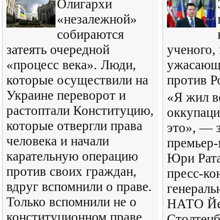
Олигархи
«незалежной»
собираются
затеять очередной
ученого,
«процесс века». Люди,
ужасающ
которые осуществили на
против Р
Украине переворот и
«Я жил в
растоптали Конституцию,
оккупаци
которые отвергли права
это», — 
человека и начали
премьер-
карательную операцию
Юри Рата
против своих граждан,
пресс-ко
вдруг вспомнили о праве.
генераль
Только вспомнили не о
НАТО Й
конституционном праве
Столтенб