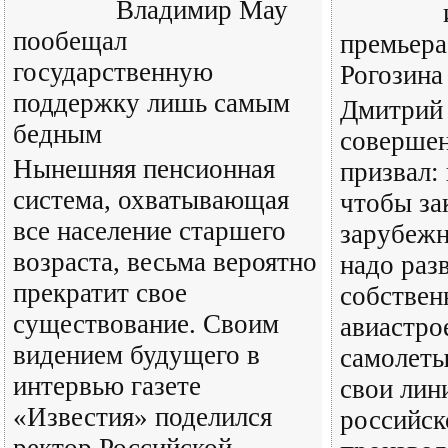
Владимир Мау
пообещал
премьера
государственную
Рогозина
поддержку лишь самым
Дмитрий 
бедным
совершен
Нынешняя пенсионная
призвал: 
система, охватывающая
чтобы за
все население старшего
зарубежн
возраста, весьма вероятно
надо раз
прекратит свое
собствен
существование. Своим
авиастро
видением будущего в
самолеты
интервью газете
свои лин
«Известия» поделился
российск