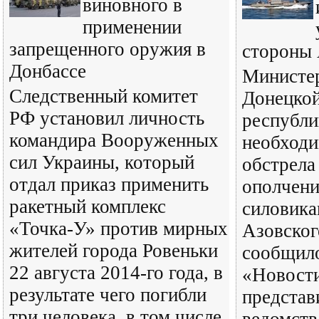
виновного в
применении
запрещенного оружия в
стороны 
Донбассе
Министе
Следственный комитет
Донецкой
РФ установил личность
республи
командира Вооруженных
необходи
сил Украины, который
обстрела
отдал приказ применить
ополчени
ракетный комплекс
силовика
«Точка-У» против мирных
Азовског
жителей города Ровеньки
сообщил
22 августа 2014-го года, в
«Новости
результате чего погибли
представ
три человека, в том числе