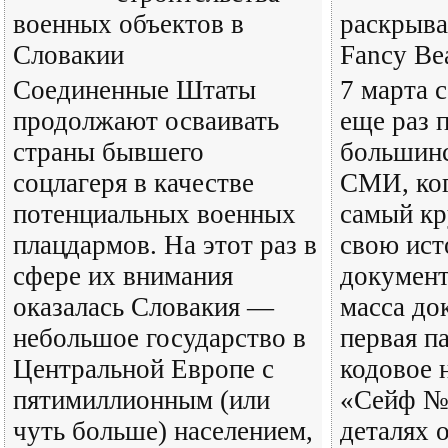
военных объектов в
раскрыва
Словакии
Fancy Be
Соединенные Штаты
7 марта с
продолжают осваивать
еще раз 
страны бывшего
большин
соцлагеря в качестве
СМИ, ког
потенциальных военных
самый кр
плацдармов. На этот раз в
свою ист
сфере их внимания
документ
оказалась Словакия —
масса до
небольшое государство в
первая п
Центральной Европе с
кодовое 
пятимиллионным (или
«Сейф № 
чуть больше) населением,
деталях 