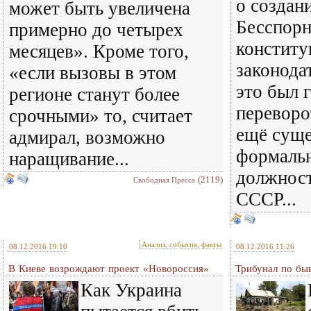
о создан
может быть увеличена
Бесспорн
примерно до четырех
конститу
месяцев». Кроме того,
законода
«если вызовы в этом
это был 
регионе станут более
переворот
срочными» то, считает
ещё сущ
адмирал, возможно
формаль
наращивание...
должност
(2119)
Свободная Пресса
СССР...
Анализ, события, факты
08.12.2016 19:10
08.12.2016 11:26
В Киеве возрождают проект «Новороссия»
Трибунал по бы
Как Украина