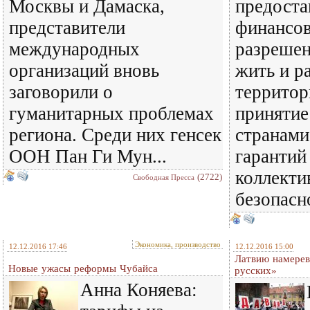
Москвы и Дамаска,
предоста
представители
финансов
международных
разрешен
организаций вновь
жить и р
заговорили о
террито
гуманитарных проблемах
принятие
региона. Среди них генсек
странами
ООН Пан Ги Мун...
гарантий
коллекти
(2722)
Свободная Пресса
безопасн
Экономика, производство
12.12.2016 17:46
12.12.2016 15:00
Латвию намерев
Новые ужасы реформы Чубайса
русских»
Анна Коняева: