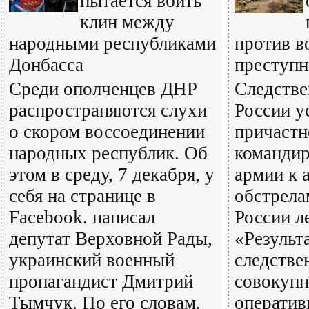
пытается вбить
клин между
народными республиками
против в
Донбасса
преступн
Среди ополченцев ДНР
Следстве
распространяются слухи
России у
о скором воссоединении
причастн
народных республик. Об
командир
этом в среду, 7 декабря, у
армии к 
себя на странице в
обстрела
Facebook. написал
России л
депутат Верховной Рады,
«Результ
украинский военный
следстве
пропагандист Дмитрий
совокупн
Тымчук. По его словам,
оператив