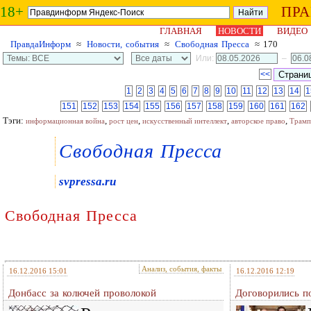
18+
ПР
ГЛАВНАЯ
НОВОСТИ
ВИДЕО
ПравдаИнформ
≈
Новости, события
≈
Свободная Пресса
≈ 170
Или:
–
<<
1
2
3
4
5
6
7
8
9
10
11
12
13
14
1
151
152
153
154
155
156
157
158
159
160
161
162
Тэги:
,
,
,
,
информационная война
рост цен
искусственный интеллект
авторское право
Трамп
Свободная Пресса
svpressa.ru
Свободная Пресса
Анализ, события, факты
16.12.2016 15:01
16.12.2016 12:19
Донбасс за колючей проволокой
Договорились п