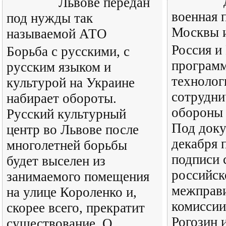
Львове передан
военная 
под нужды так
Москвы 
называемой АТО
Россия и
Борьба с русскими, с
програм
русским языком и
технолог
культурой на Украине
сотрудни
набирает обороты.
обороны 
Русский культурный
Под доку
центр во Львове после
декабря 
многолетней борьбы
подписи 
будет выселен из
российск
занимаемого помещения
межправи
на улице Короленко и,
комисси
скорее всего, прекратит
Рогозин 
существование. О