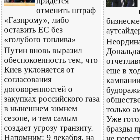
придется
отменить штраф
«Газпрому», либо
бизнесме
оставить ЕС без
аутсайд
«голубого топлива»
Неордин
Путин вновь выразил
Дональда
обеспокоенность тем, что
отчетлив
Киев уклоняется от
еще в хо
согласования
кампании
договоренностей о
будораж
закупках российского газа
обществе
в нынешнем зимнем
только а
сезоне, и тем самым
Уже гото
создает угрозу транзиту.
бразды п
Напомним: 9 декабря, на
не перес