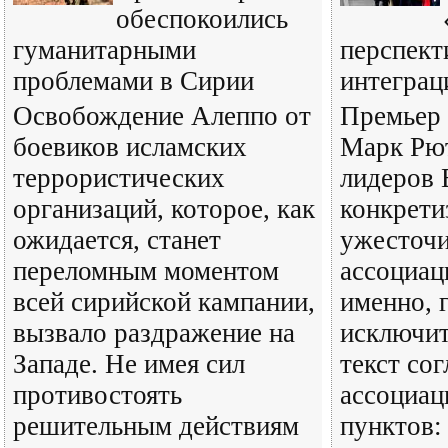
обеспокоились
гуманитарными
перспект
проблемами в Сирии
интеграц
Освобождение Алеппо от
Премьер
боевиков исламских
Марк Рют
террористических
лидеров
организаций, которое, как
конкрети
ожидается, станет
ужесточи
переломным моментом
ассоциац
всей сирийской кампании,
именно, 
вызвало раздражение на
исключит
Западе. Не имея сил
текст со
противостоять
ассоциа
решительным действиям
пунктов