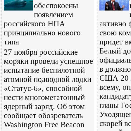
обеспокоены
появлением
российского НПА
активно 
принципиально нового
свою ком
типа
придет в
Белый до
27 ноября российские
официаль
моряки провели успешное
в должно
испытание беспилотной
США 20 я
атомной подводной лодки
всему, о
«Статус-6», способной
кандидат
нести многомегатонный
главы Го
ядерный заряд. Об этом
Уходящег
сообщает обозреватель
скорей вс
Washington Free Beacon