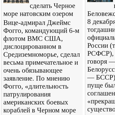
сделать Черное
море натовским озером
Беловежс
8 декабр
Вице-адмирал Джеймс
тогдашн
Фогго, командующий 6-м
официал
флотом ВМС США,
России (
дислоцированном в
РСФСР), 
Средиземноморье, сделал
говоря 
весьма примечательное и
Белорусс
очень обязывающее
— БССР)
заявление. По мнению
пуще бы
Фогго, «длительность
соглашен
патрулирования
«прекра
американских боевых
существ
кораблей в Черном море