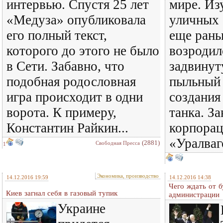
интервью. Спустя 25 лет
мире. Из
«Медуза» опубликовала
уличных 
его полный текст,
еще рань
которого до этого не было
возродил
в Сети. Забавно, что
задвинут
подобная родословная
пыльный 
игра происходит в одни
создания
ворота. К примеру,
танка. За
Константин Райкин...
корпорац
«Уралваг
(2881)
Свободная Пресса
1
Экономика, производство
14.12.2016 19:59
14.12.2016 14:38
Чего ждать от 
Киев загнал себя в газовый тупик
администрации
Украине