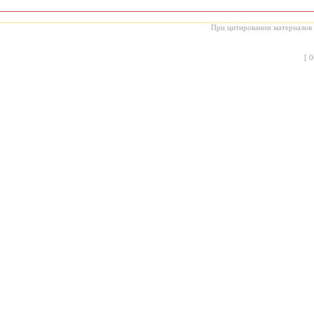
При цитировании материалов с
[
0