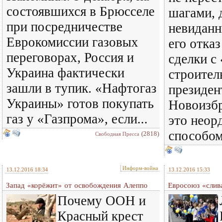
состоявшихся в Брюсселе
шагами, 
при посредничестве
невиданн
Еврокомиссии газовых
его отка
переговорах, Россия и
сделки с
Украина фактически
строител
зашли в тупик. «Нафтогаз
президен
Украины» готов покупать
Новоизбр
газ у «Газпрома», если...
это неор
способом.
(2818)
Свободная Пресса
Информ-война
13.12.2016 18:34
13.12.2016 15:33
Запад «корёжит» от освобождения Алеппо
Евросоюз «слив
Почему ООН и
Красный крест