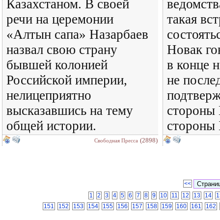
Казахстаном. В своей
ведомств
речи на церемонии
такая вс
«Алтын сапа» Назарбаев
состоять
назвал свою страну
Новак г
бывшей колонией
в конце 
Российской империи,
не после
нелицеприятно
подтверж
высказавшись на тему
стороны 
общей истории.
стороны 
(2898)
Свободная Пресса
<<
1
2
3
4
5
6
7
8
9
10
11
12
13
14
1
151
152
153
154
155
156
157
158
159
160
161
162