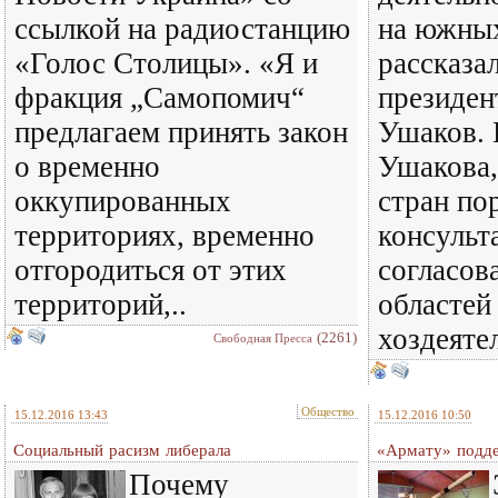
ссылкой на радиостанцию
на южных
«Голос Столицы». «Я и
рассказа
фракция „Самопомич“
президе
предлагаем принять закон
Ушаков. 
о временно
Ушакова,
оккупированных
стран по
территориях, временно
консульт
отгородиться от этих
согласов
территорий,..
областей
хоздеяте
(2261)
Свободная Пресса
Общество
15.12.2016 13:43
15.12.2016 10:50
Социальный расизм либерала
«Армату» подд
Почему