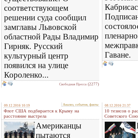
Кабрисас
соответствующем
Подписан
решении суда сообщил
состояло
замглавы Львовской
пленарно
областной Рады Владимир
межправк
Гирняк. Русский
Гаване.
культурный центр
появился на улице
Короленко...
(2277)
Свободная Пресса
Анализ, события, факты
09.12.2016 10:19
08.12.2016 21:37
Флот США подбирается к Крыму на
10 тезисов о ра
расстояние выстрела
Советского Сою
Американцы
пытаются