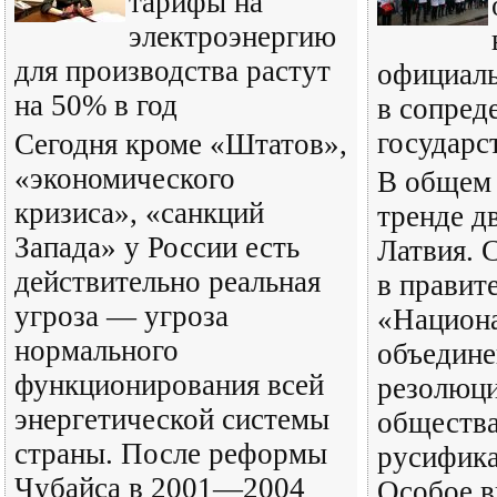
тарифы на
электроэнергию
для производства растут
официал
на 50% в год
в сопред
государс
Сегодня кроме «Штатов»,
«экономического
В общем 
кризиса», «санкций
тренде д
Запада» у России есть
Латвия. 
действительно реальная
в правит
угроза — угроза
«Национ
нормального
объедине
функционирования всей
резолюц
энергетической системы
общества
страны. После реформы
русифика
Чубайса в 2001—2004
Особое 