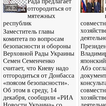
Рада предлагает
отгородиться от
мятежных
республик
совмест
хозяйств
Заместитель главы
деятельн
комитета по вопросам
безопасности и обороны
Президен
Верховной Рады Украины
Владими
Семен Семенченко
японский
считает, что Киеву надо
Абэ согл
отгородиться от Донбасса
документ
«поясом безопасности».
консульт
Об этом в среду, 14
совместн
декабря, сообщили «РИА
хозяйств
Новости Украина» со
деятельн