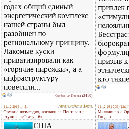
годах общий единый
привлек 
энергетический комплекс
«стимули
нашей страны был
нелояльн
разобщен по
Бесстрас
региональному принципу.
бюрократ
Лакомые куски
формулир
приватизировали как
призыв к
«горячие пирожки», а а
этническ
инфраструктуру
кто такие
повесили...
(2410)
Свободная Пресса
Анализ, события, факты
11.12.2016 14:51
11.12.16 10:39
(12:14
Оружие возмездия, вогнавшее Пентагон в
Миллионер с Ор
ступор - «Статус-6»
Госдеп
США