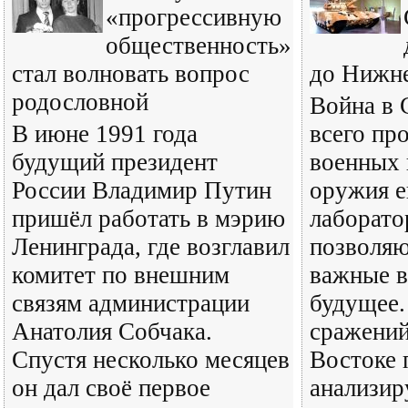
«прогрессивную
общественность»
стал волновать вопрос
до Нижне
родословной
Война в 
В июне 1991 года
всего про
будущий президент
военных 
России Владимир Путин
оружия е
пришёл работать в мэрию
лаборато
Ленинграда, где возглавил
позволяю
комитет по внешним
важные 
связям администрации
будущее.
Анатолия Собчака.
сражений
Спустя несколько месяцев
Востоке 
он дал своё первое
анализир