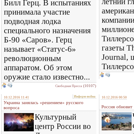
летний г
Билл Герц. В испытаниях
американ
принимала участие
компании
подводная лодка
миллионе
специального назначения
Тиллерсо
Б-90 «Саров». Герц
газеты Th
называет «Статус-6»
Journal,
революционным
Тиллерсон
аппаратом. Об этом
оружие стало известно...
(10107)
Свободная Пресса
Информ-война
10.12.2016 11:41
10.12.2016 00:50
Украина занялась «решением» русского
Россия обновит
вопроса
Культурный
центр России во