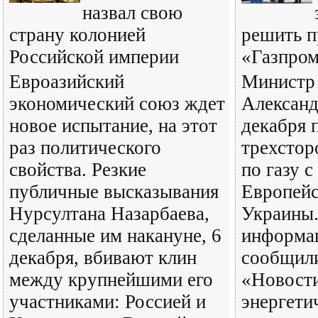
назвал свою
страну колонией
решить п
Российской империи
«Газпро
Евроазийский
Министр 
экономический союз ждет
Александ
новое испытание, на этот
декабря 
раз политического
трехстор
свойства. Резкие
по газу 
публичные высказывания
Европейс
Нурсултана Назарбаева,
Украины.
сделанные им накануне, 6
информа
декабря, вбивают клин
сообщил
между крупнейшими его
«Новости
участниками: Россией и
энергети