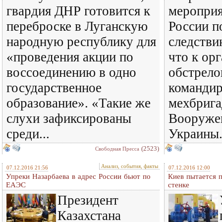
гвардия ДНР готовится к
меропри
переброске в Луганскую
России п
народную республику для
следстви
«проведения акции по
что к ор
воссоединению в одно
обстрело
государственное
командир
образование». «Такие же
мехбриг
слухи зафиксированы
Вооруже
среди...
Украины.
(2523)
Свободная Пресса
Анализ, события, факты
07.12.2016 21:56
07.12.2016 12:00
Упреки Назарбаева в адрес России бьют по
Киев пытается п
ЕАЭС
стенке
Президент
Казахстана