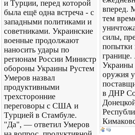
и Турции, перед которой
вперед. 
была ещё одна встреча - с
тем врем
западными политиками и
уничтожа
советниками. Украинские
силы, п
военные продолжают
попытки 
наносить удары по
границе.
регионам России Министр
Украины 
обороны Украины Рустем
оружия 
Умеров назвал
поставщи
продуктивными
в ДНР Со
трехсторонние
Донецко
переговоры с США и
Республи
Турцией в Стамбуле.
Кимаков
"Да", — ответил Умеров
на вопрос, продуктивной