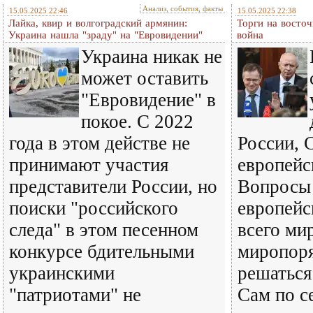
Анализ, события, факты
15.05.2025 22:46
15.05.2025 22:38
Лайка, квир и волгоградский армянин:
Торги на восточ
Украина нашла "зраду" на "Евровидении"
война
Украина никак не
может оставить
"Евровидение" в
покое. С 2022
года в этом действе не
России, 
принимают участия
европейс
представители России, но
Вопросы 
поиски "российского
европейс
следа" в этом песенном
всего ми
конкурсе бдительными
миропоря
украинскими
решаться
"патриотами" не
Сам по с