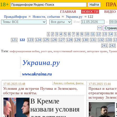
18+
ПР
ГЛАВНАЯ
НОВОСТИ
ВИДЕО
ПравдаИнформ
≈
Новости, события
≈
Украина.ру
≈ 122
Или:
–
<<
1
2
3
4
5
6
7
8
9
10
11
12
13
14
1
121
122
123
124
125
126
127
128
129
130
131
132
133
1
241
242
Тэги:
,
,
,
,
информационная война
рост цен
искусственный интеллект
авторское право
Трамп
Украина.ру
www.ukraina.ru
Анализ, события, факты
17.05.2025 15:48
17.05.2025 15:44
Условия для встречи Путина и Зеленского,
Провал и катас
обстрелы и налёты.
отреагировали н
истерику Зеленс
В Кремле
назвали условия