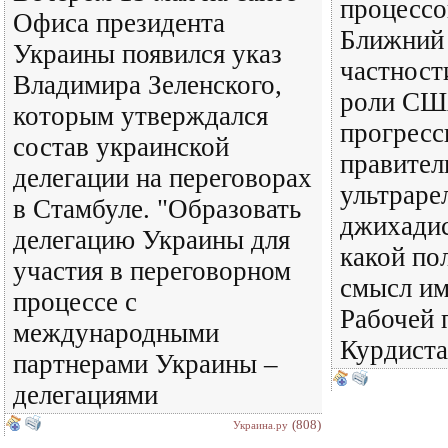
процессо
Офиса президента
Ближний
Украины появился указ
частности
Владимира Зеленского,
роли СШ
которым утверждался
прогресс
состав украинской
правител
делегации на переговорах
ультраре
в Стамбуле. "Образовать
джихадис
делегацию Украины для
какой по
участия в переговорном
смысл им
процессе с
Рабочей 
международными
Курдиста
партнерами Украины –
делегациями
(808)
Украина.ру