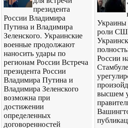
для встречи
президента
России Владимира
Украины 
Путина и Владимира
роли США
Зеленского. Украинские
Украинск
военные продолжают
полность
наносить удары по
России н
регионам России Встреча
Стамбуле
президента России
урегулир
Владимира Путина и
произойд
Владимира Зеленского
высшем 
возможна при
правител
достижении
Вашингто
определенных
публикац
договоренностей