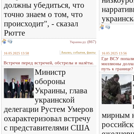
низкоуро
должны убедиться, что
нарратив
точно знаем о том, что
украинск
происходит", - сказал
Рютте
(867)
Украина.ру
Анализ, события, факты
16.05.2025 13:58
16.05.2025 13:56
Где ВСУ попали
Встречи перед встречей, обстрелы и налёты.
миллионы долла
путь к границе?
Министр
обороны
Украины, глава
украинской
делегации Рустем Умеров
мирным н
охарактеризовал встречу
российск
с представителями США
ежедневн