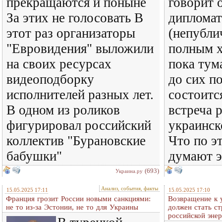
прекращаются и поныне
говорит о
За этих не голосовать В
дипломат
этот раз организаторы
(непубли
"Евровидения" выложили
полным х
на своих ресурсах
пока тум
видеоподборку
до сих по
исполнителей разных лет.
состоитс
В одном из роликов
встреча 
фигурировал российский
украинск
коллектив "Бурановские
Что по э
бабушки"
думают э
(693)
Украина.ру
Анализ, события, факты
15.05.2025 17:11
15.05.2025 17:10
Франция грозит России новыми санкциями:
Возвращение к 
не то из-за Эстонии, не то для Украины
должен стать с
российской энер