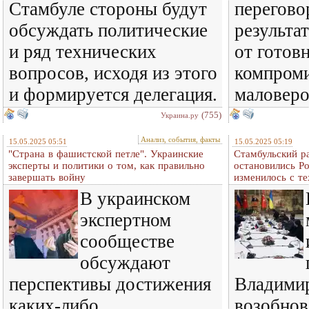
Стамбуле стороны будут
перегово
обсуждать политические
результат
и ряд технических
от готов
вопросов, исходя из этого
компроми
и формируется делегация.
маловеро
(755)
Украина.ру
Анализ, события, факты
15.05.2025 05:51
15.05.2025 05:19
"Страна в фашистской петле". Украинские
Стамбульский р
эксперты и политики о том, как правильно
остановились Ро
завершать войну
изменилось с те
В украинском
экспертном
сообществе
обсуждают
перспективы достижения
Владими
каких-либо
возобнов