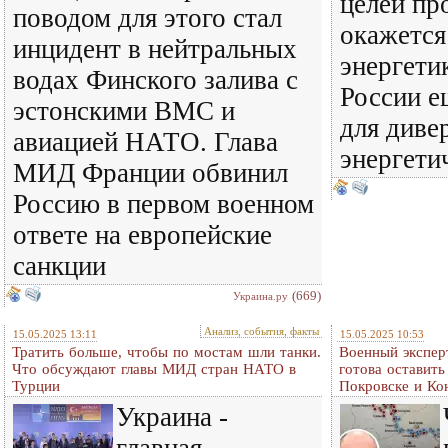
целей пр
поводом для этого стал
окажется
инцидент в нейтральных
энергети
водах Финского залива с
России е
эстонскими ВМС и
для диве
авиацией НАТО. Глава
энергети
МИД Франции обвинил
Россию в первом военном
ответе на европейские
санкции
(669)
Украина.ру
Анализ, события, факты
15.05.2025 13:11
15.05.2025 10:53
Тратить больше, чтобы по мостам шли танки.
Военный экспер
Что обсуждают главы МИД стран НАТО в
готова оставит
Турции
Покровске и Ко
Украина -