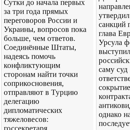
Сутки до начала первых
направле
за три года прямых
утвердил
переговоров России и
санкций 
Украины, вопросов пока
глава Ев
больше, чем ответов.
Урсула ф
Соединённые Штаты,
выступил
надеясь помочь
российск
конфликтующим
саму суд
сторонам найти точки
ответств
соприкосновения,
сокрытие
отправляют в Турцию
контракт
делегацию
антикови
дипломатических
однако н
тяжеловесов:
последуе
госсекретаря