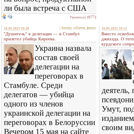
ли была встреча с США
(677)
Украина.ру
Анализ, события, факты
16.05.2025 10:28
16.05.2025 10:12
"Душитель" в делегации — в Стамбул
Вместо освобож
прилетел убийца Киреева.
джихада. О гег
курдского сопр
Украина назвала
состав своей
делегации на
переговорах в
Стамбуле. Среди
деятель,
делегатов — убийца
псевдон
одного из членов
Умут, по
украинской делегации на
изданием
переговорах в Белоруссии
своим ви
Вечером 15 мая на сайте