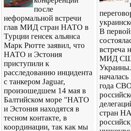
конференции
после
перегово
неформальной встречи
украинск
глав МИД стран НАТО в
В первой
Турции генсек альянса
состояла
Марк Рютте заявил, что
встреча н
НАТО и Эстония
МИД США
приступили к
Украины.
расследованию инцидента
началась 
с танкером Jaguar,
года СВО
произошедшем 14 мая в
российск
Балтийском море "НАТО
делегаци
и Эстония находятся в
стран Н
тесном контакте, в
российск
координации, так как мы