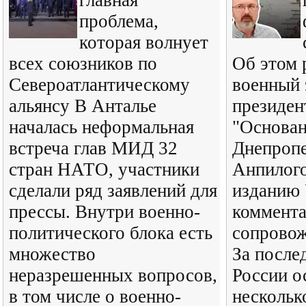
главная
проблема,
которая волнует
всех союзников по
Об этом 
Североатлантическому
военный 
альянсу В Анталье
президен
началась неформальная
"Основан
встреча глав МИД 32
Днепропе
стран НАТО, участники
Анпилого
сделали ряд заявлений для
изданию 
прессы. Внутри военно-
коммент
политического блока есть
сопровож
множество
За после
неразрешенных вопросов,
России о
в том числе о военно-
нескольк