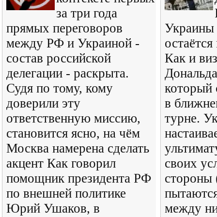
за три года
прямых переговоров
Украины 
между РФ и Украиной -
остаётся
состав российской
Как и ви
делегации - раскрыта.
Дональда
Судя по тому, кому
который 
доверили эту
в ближне
ответственную миссию,
турне. У
становится ясно, на чём
настаива
Москва намерена сделать
ультимат
акцент Как говорил
своих ус
помощник президента РФ
стороны
по внешней политике
пытаются
Юрий Ушаков, в
между ни