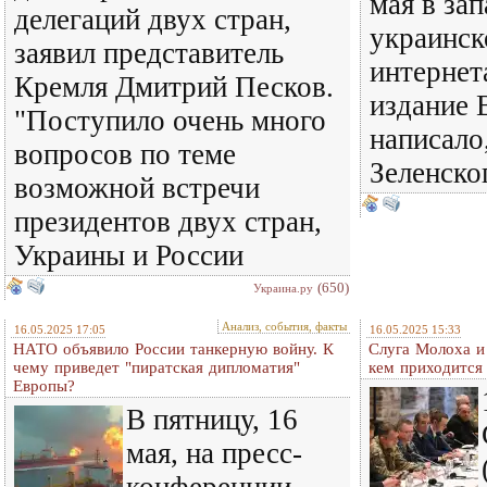
мая в за
делегаций двух стран,
украинск
заявил представитель
интернет
Кремля Дмитрий Песков.
издание B
"Поступило очень много
написало,
вопросов по теме
Зеленско
возможной встречи
президентов двух стран,
Украины и России
(650)
Украина.ру
Анализ, события, факты
16.05.2025 17:05
16.05.2025 15:33
НАТО объявило России танкерную войну. К
Слуга Молоха и
чему приведет "пиратская дипломатия"
кем приходится
Европы?
В пятницу, 16
мая, на пресс-