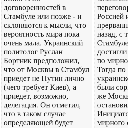
договоренностей в
перегов
Стамбуле или позже - и
Россией 
склоняются к мысли, что
прерванн
вероятность мира пока
назад, с 
очень мала. Украинский
Стамбуле
политолог Руслан
достигли
Бортник предположил,
по мирно
что от Москвы в Стамбул
Тогда по
приедет не Путин лично
украинск
(чего требует Киев), а
были сор
приедет, возможно,
же Москв
делегация. Он отметил,
останови
что в таком случае
Инициат
определяющей будет
мирного 