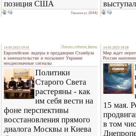
позиция США
выступал
(644)
Украина.ру
Анализ, события, факты
14.05.2025 19:31
14.05.2025 19:28
Европейские лидеры в преддверии Стамбула
Мир ждет перег
в замешательстве и посылают Украине
России напомни
неоднозначные сигналы
Политики
Старого Света
растеряны - как
им себя вести на
15 мая. 
фоне перспективы
продвига
восстановления прямого
в том чис
диалога Москвы и Киева
Днепроп