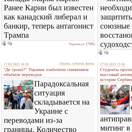
Ранее Карни был известен
необход
как канадский либерал и
защитить
банкир, теперь антагонист
союзные 
Трампа
восстано
судоходс
(768)
Украина.ру
Анализ, события, факты
17.03.2025 18:19
17.03.2025 13:58
"Де гроші?" Украина озабочена снижением
Студенты проти
объёмов переводов
массовый антип
истории Сербии
Парадоксальная
ситуация
складывается на
Украине с
антиправ
переводами из-за
митинг в
границы. Количество