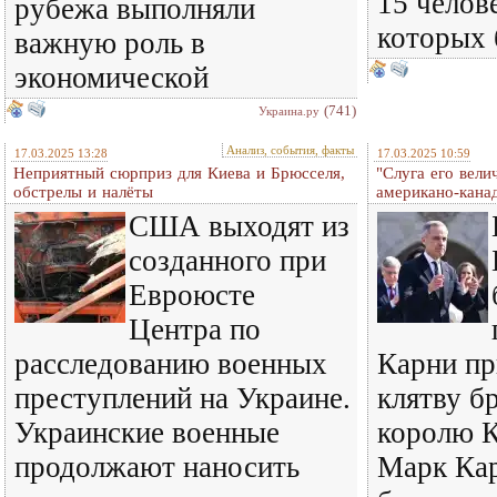
15 челов
рубежа выполняли
которых 
важную роль в
экономической
(741)
Украина.ру
Анализ, события, факты
17.03.2025 13:28
17.03.2025 10:59
Неприятный сюрприз для Киева и Брюсселя,
"Слуга его вели
обстрелы и налёты
американо-кана
США выходят из
созданного при
Евроюсте
Центра по
расследованию военных
Карни пр
преступлений на Украине.
клятву б
Украинские военные
королю Ка
продолжают наносить
Марк Кар