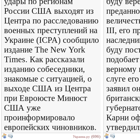
удары по регионам
буду вер
России США выходят из
преданно
Центра по расследованию
величест
военных преступлений на
III, его 
Украине (ICPA) сообщило
наследни
издание The New York
буду пост
Times. Как рассказали
подобает
изданию собеседники,
верному 
знакомые с ситуацией, о
слуге его
выходе США из Центра
заявил он
при Евроюсте Минюст
британск
США уже
губернат
проинформировало
Карни о
европейских чиновников.
утвердил
(696)
Украина.ру