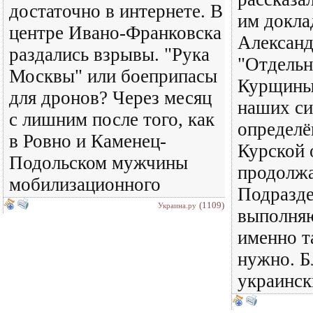
достаточно в интернете. В
им докла
центре Ивано-Франковска
Александ
раздались взрывы. "Рука
"Отдельн
Москвы" или боеприпасы
Курщины
для дронов? Через месяц
наших си
с лишним после того, как
определё
в Ровно и Каменец-
Курской 
Подольском мужчины
продолжа
мобилизационного
Подразде
(1109)
Украина.ру
выполняю
именно та
нужно. Б
украинск