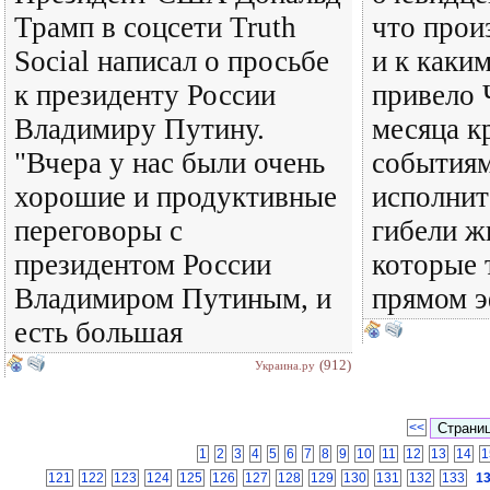
Трамп в соцсети Truth
что прои
Social написал о просьбе
и к каки
к президенту России
привело 
Владимиру Путину.
месяца к
"Вчера у нас были очень
событиям
хорошие и продуктивные
исполнит
переговоры с
гибели ж
президентом России
которые 
Владимиром Путиным, и
прямом 
есть большая
(912)
Украина.ру
<<
1
2
3
4
5
6
7
8
9
10
11
12
13
14
1
121
122
123
124
125
126
127
128
129
130
131
132
133
1