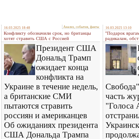
Анализ, события, факты
16.03.2025 18:48
16.03.2025 13:10
Конфликту обозначили срок, но британцы
"Подарок врага
хотят стравить США с Россией
радикалам, обст
Президент США
Дональд Трамп
ожидает конца
конфликта на
Украине в течение недель,
Свобода
а британские СМИ
часть жу
пытаются стравить
"Голоса 
россиян и американцев
отстрани
Об ожиданиях президента
Украинск
США Дональда Трампа
продолж