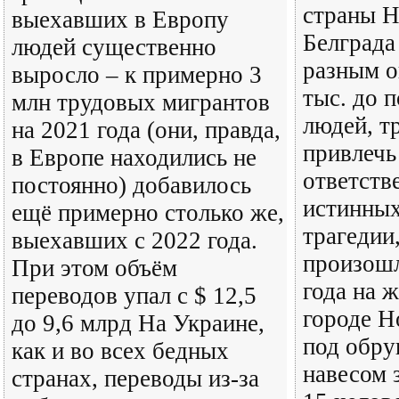
страны Н
выехавших в Европу
Белграда
людей существенно
разным о
выросло – к примерно 3
тыс. до 
млн трудовых мигрантов
людей, 
на 2021 года (они, правда,
привлечь
в Европе находились не
ответств
постоянно) добавилось
истинных
ещё примерно столько же,
трагедии
выехавших с 2022 года.
произошл
При этом объём
года на ж
переводов упал с $ 12,5
городе Н
до 9,6 млрд На Украине,
под обр
как и во всех бедных
навесом 
странах, переводы из-за