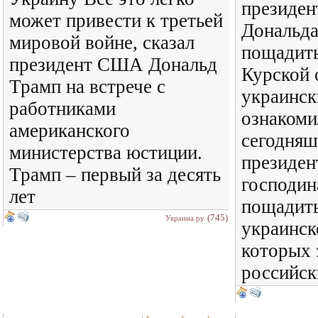
президе
может привести к третьей
Дональда
мировой войне, сказал
пощадит
президент США Дональд
Курской 
Трамп на встрече с
украинск
работниками
ознакоми
американского
сегодня
министерства юстиции.
президе
Трамп – первый за десять
господин
лет
пощадит
(745)
Украина.ру
украинск
которых 
российс