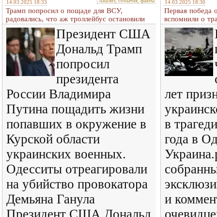
Анализ, события, факты
14.03.2025 18:33
14.03.2025 18:30
Трамп попросил о пощаде для ВСУ,
Первая победа 
радовались, что аж троллейбус остановили
вспомнили о тр
Президент США
Дональд Трамп
попросил
президента
России Владимира
лет приз
Путина пощадить жизни
украинск
попавших в окружение в
в трагед
Курской области
года в О
украинских военных.
Украина.
Одесситы отреагировали
собранны
на убийство провокатора
эксклюзи
Демьяна Ганула
и коммен
Президент США Дональд
очевидце