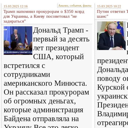
Анализ, события, факты
15.03.2025 12:16
15.03.2025 10:22
Трамп напомнил прокурорам о $350 млрд
Путин ответил Т
для Украины, а Киеву посоветовал "не
шанс"
задираться"
Дональд Трамп -
первый за десять
лет президент
США, который
президе
встретился с
Дональда
сотрудниками
поводу о
американского Минюста.
Курской 
Он рассказал прокурорам
украинск
об огромных деньгах,
Президен
которые администрация
Владими
Байдена отправляла на
отреагир
Украину Все это легко