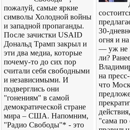
пожалуй, самые яркие
состоитс
символы Холодной войны
предлага
и западной пропаганды.
30-дневн
После зачистки USAID
огня и н
Дональд Трамп закрыл и
— уж не 
эти два медиа, которые
ли? Ране
почему-то до сих пор
Владимир
считали себя свободными
на пресс
и независимыми. И
что Моск
подверглись они
предлож
"гонениям" в самой
прекрати
демократической стране
действия,
мира – США. Напомним,
"сама по 
"Радио Свободы"* - это
правильн