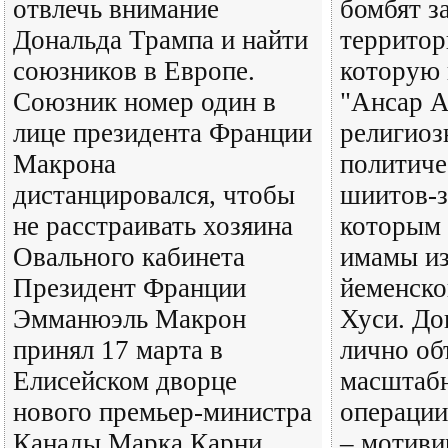
отвлечь внимание
бомбят з
Дональда Трампа и найти
территор
союзников в Европе.
которую 
Союзник номер один в
"Ансар А
лице президента Франции
религиоз
Макрона
политиче
дистанцировался, чтобы
шиитов-з
не расстраивать хозяина
которым 
Овального кабинета
имамы из
Президент Франции
йеменско
Эмманюэль Макрон
Хуси. До
принял 17 марта в
лично об
Елисейском дворце
масштаб
нового премьер-министра
операции
Канады Марка Карни.
– мотиви