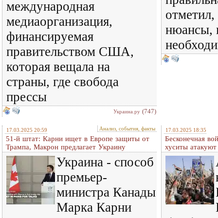
международная
отметил, 
медиаорганизация,
нюансы, 
финансируемая
необходи
правительством США,
которая вещала на
страны, где свобода
прессы
(747)
Украина.ру
Анализ, события, факты
17.03.2025 20:59
17.03.2025 18:35
51-й штат: Карни ищет в Европе защиты от
Бесконечная во
Трампа, Макрон предлагает Украину
хуситы атакуют
Украина - способ
премьер-
министра Канады
Марка Карни