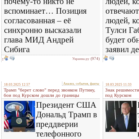
почему-то никто не
людей, к
вспоминает… Позиция
отвечают
согласованная – её
людей, к
синхронно высказали
Тулси Га
глава МИД Андрей
будет об
Сибига
заявил д
(974)
Украина.ру
1
Анализ, события, факты
18.03.2025 12:57
18.03.2025 11:33
Трамп "берет слово" перед звонком Путину,
Знак решимости
бои под Курском дошли до границы
под Курском
Президент США
Дональд Трамп в
преддверии
телефонного