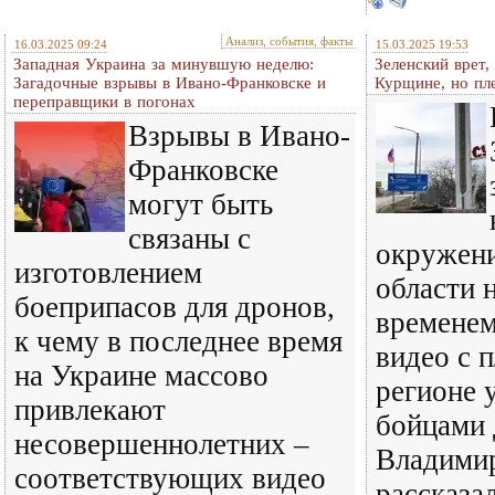
Анализ, события, факты
16.03.2025 09:24
15.03.2025 19:53
Западная Украина за минувшую неделю:
Зеленский врет,
Загадочные взрывы в Ивано-Франковске и
Курщине, но пл
переправщики в погонах
Взрывы в Ивано-
Франковске
могут быть
связаны с
окружени
изготовлением
области н
боеприпасов для дронов,
временем
к чему в последнее время
видео с 
на Украине массово
регионе 
привлекают
бойцами 
несовершеннолетних –
Владимир
соответствующих видео
рассказа