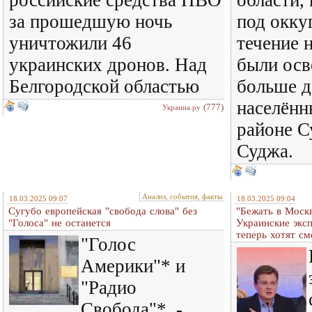
российские средства ПВО
области,
за прошедшую ночь
под окку
уничтожили 46
течение 
украинских дронов. Над
были ос
Белгородской областью
больше д
населённ
(777)
Украина.ру
районе С
Суджа.
Анализ, события, факты
18.03.2025 09:07
18.03.2025 09:04
Сугубо европейская "свобода слова" без
"Бежать в Москв
"Голоса" не останется
Украинские экс
теперь хотят с
"Голос
Америки"* и
"Радио
Свобода"*, -