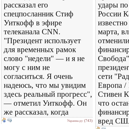
рассказал его
удары по
спецпосланник Стиф
России К
Уиткофф в эфире
известно
телеканала CNN.
марта, в
"Президент использует
отменил
для временных рамок
финансир
слово "недели" — и я не
Свобода"
могу с ним не
президен
согласиться. Я очень
сети "Ра
надеюсь, что мы увидим
Европа /
здесь реальный прогресс",
Стивен К
— отметил Уиткофф. Он
что оста
же рассказал, когда
финансир
вред СШ
(743)
Украина.ру