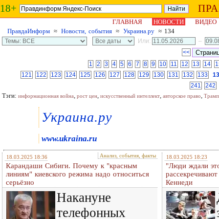
18+
ПР
ГЛАВНАЯ
НОВОСТИ
ВИДЕО
ПравдаИнформ
≈
Новости, события
≈
Украина.ру
≈ 134
Или:
–
<<
1
2
3
4
5
6
7
8
9
10
11
12
13
14
1
121
122
123
124
125
126
127
128
129
130
131
132
133
1
241
242
Тэги:
,
,
,
,
информационная война
рост цен
искусственный интеллект
авторское право
Трамп
Украина.ру
www.ukraina.ru
Анализ, события, факты
18.03.2025 18:36
18.03.2025 18:23
Карандаши Сибиги. Почему к "красным
"Люди ждали эт
линиям" киевского режима надо относиться
рассекречивают
серьёзно
Кеннеди
Накануне
телефонных