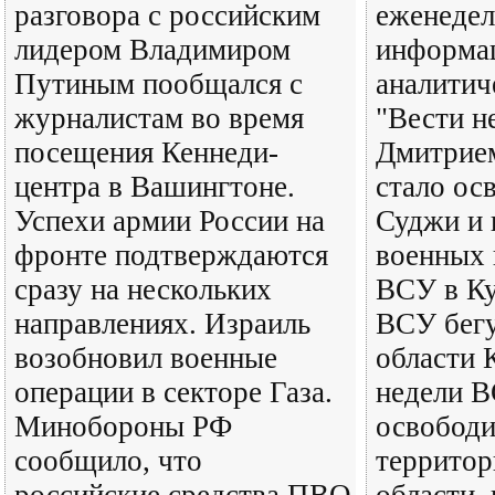
разговора с российским
еженедел
лидером Владимиром
информа
Путиным пообщался с
аналитич
журналистам во время
"Вести н
посещения Кеннеди-
Дмитрие
центра в Вашингтоне.
стало ос
Успехи армии России на
Суджи и 
фронте подтверждаются
военных 
сразу на нескольких
ВСУ в Ку
направлениях. Израиль
ВСУ бегу
возобновил военные
области 
операции в секторе Газа.
недели 
Минобороны РФ
освобод
сообщило, что
территор