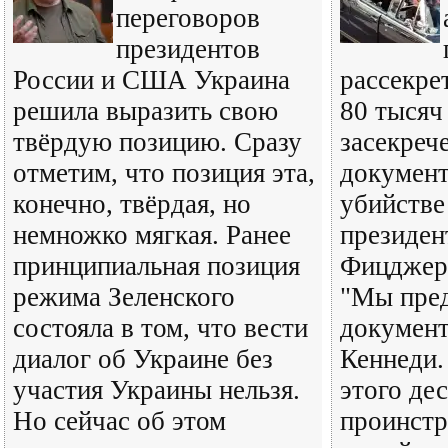
переговоров
президентов
России и США Украина
рассекре
решила выразить свою
80 тысяч
твёрдую позицию. Сразу
засекреч
отметим, что позиция эта,
документ
конечно, твёрдая, но
убийстве
немножко мягкая. Ранее
президе
принципиальная позиция
Фицджер
режима Зеленского
"Мы пред
состояла в том, что вести
документ
диалог об Украине без
Кеннеди.
участия Украины нельзя.
этого де
Но сейчас об этом
проинстр