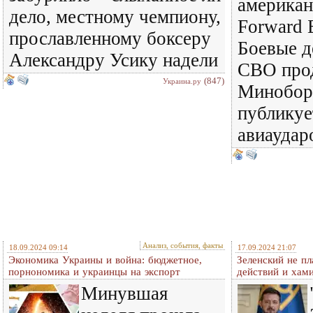
америка
дело, местному чемпиону,
Forward 
прославленному боксеру
Боевые д
Александру Усику надели
СВО про
(847)
Украина.ру
Минобор
публикуе
авиаудар
Анализ, события, факты
18.09.2024 09:14
17.09.2024 21:07
Экономика Украины и война: бюджетное,
Зеленский не п
порнономика и украинцы на экспорт
действий и хам
Минувшая