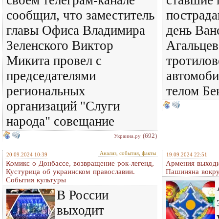
своем телеграм-канале
ставшие 
сообщил, что заместитель
пострада
главы Офиса Владимира
день Ван
Зеленского Виктор
Агальцев
Микита провел с
тротило
председателями
автомоби
региональных
телом Бе
организаций "Слуги
народа" совещание
(692)
Украина.ру
Анализ, события, факты
20.09.2024 10:39
19.09.2024 22:51
Комикс о Донбассе, возвращение рок-легенд,
Армения выходи
Кустурица об украинском православии.
Пашиняна вокр
События культуры
В России
выходит