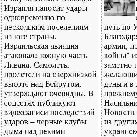
Израиля наносит удары
одновременно по
нескольким поселениям
путь по 
на юге страны.
Благодар
Израильская авиация
армии, п
атаковала южную часть
войны" и
Ливана. Самолеты
заметно 
пролетели на сверхнизкой
желающих
высоте над Бейрутом,
деньги в 
утверждают очевидцы. В
прежнему
соцсетях публикуют
Насильни
видеозаписи последствий
Новости 
ударов – черные клубы
из других
дыма над некими
украинск