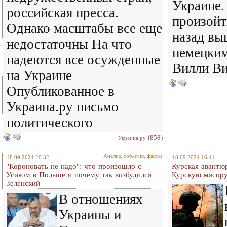
Украине.
российская пресса.
произойт
Однако масштабы все еще
назад вы
недостаточны На что
немецким
надеются все осужденные
Вилли В
на Украине
Опубликованное в
Украина.ру письмо
политического
(858)
Украина.ру
Анализ, события, факты
18.09.2024 20:32
18.09.2024 16:41
"Короновать не надо": что произошло с
Курская авантю
Усиком в Польше и почему так возбудился
Курскую мясор
Зеленский
В отношениях
Украины и