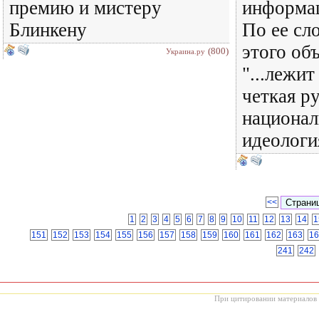
премию и мистеру
информа
Блинкену
По ее сл
этого об
(800)
Украина.ру
"...лежи
четкая р
национал
идеологи
<<
1
2
3
4
5
6
7
8
9
10
11
12
13
14
1
151
152
153
154
155
156
157
158
159
160
161
162
163
16
241
242
При цитировании материалов с