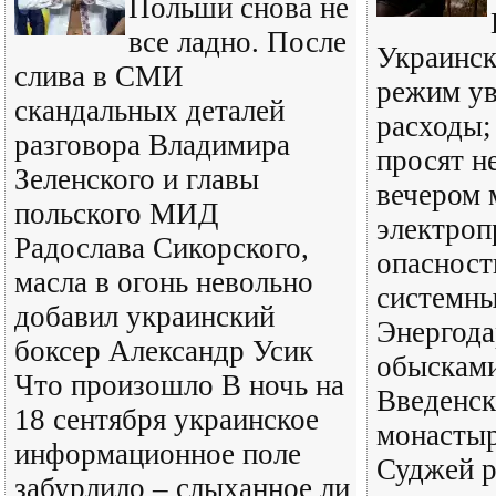
Польши снова не
все ладно. После
Украинск
слива в СМИ
режим ув
скандальных деталей
расходы;
разговора Владимира
просят н
Зеленского и главы
вечером
польского МИД
электроп
Радослава Сикорского,
опасност
масла в огонь невольно
системны
добавил украинский
Энергода
боксер Александр Усик
обысками
Что произошло В ночь на
Введенс
18 сентября украинское
монасты
информационное поле
Суджей р
забурлило – слыханное ли