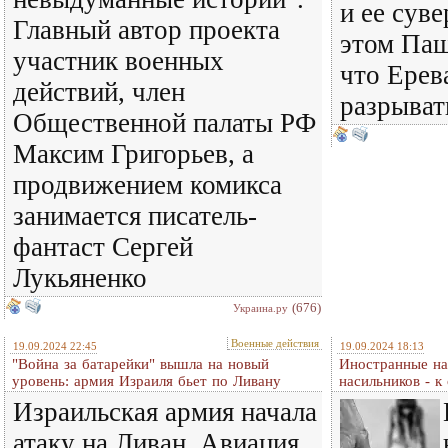
и ее сув
Главный автор проекта
этом Паш
участник военных
что Ерев
действий, член
разрыват
Общественной палаты РФ
Максим Григорьев, а
продвижением комикса
занимается писатель-
фантаст Сергей
Лукьяненко
(676)
Украина.ру
Военные действия
19.09.2024 22:45
19.09.2024 18:13
"Война за батарейки" вышла на новый
Иностранные на
уровень: армия Израиля бьет по Ливану
насильников - к
Израильская армия начала
атаку на Ливан. Авиация