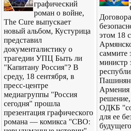
графический
роман о войне,
Договора
The Cure выпускает
безопасн
новый альбом, Кустурица
этом 18 
представил
Армянско
документалистику о
саммите 
трагедии УПЦ Быть ли
министр 
"Капитану Россия"? В
республи
среду, 18 сентября, в
Пашинян.
пресс-центре
Армения 
медиагруппы "Россия
решение,
сегодня" прошла
ОДКБ "со
презентация графического
для ее бе
романа — комикса "СВО:
будущего
невыдуманные истории".