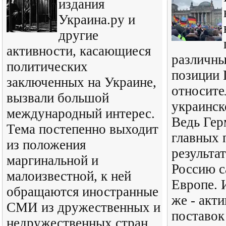
издания
Украина.ру и
другие
активности, касающиеся
различны
политических
позиции 
заключенных на Украине,
относите
вызвали большой
украинск
международный интерес.
Ведь Гер
Тема постепенно выходит
главных 
из положения
результа
маргинальной и
Россию с
малоизвестной, к ней
Европе. 
обращаются иностранные
же - акт
СМИ из дружественных и
поставок
недружественных стран,