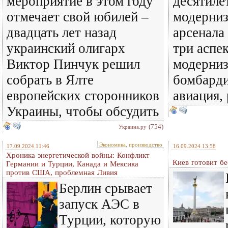
мероприятие в этом году
десятиле
отмечает свой юбилей –
модерниз
двадцать лет назад
арсенал
украинский олигарх
три аспе
Виктор Пинчук решил
модерниз
собрать в Ялте
бомбард
европейских сторонников
авиация,
Украины, чтобы обсудить
(754)
Украина.ру
Экономика, производство
17.09.2024 11:46
16.09.2024 13:58
Хроника энергетической войны: Конфликт
Киев готовит б
Германии и Турции, Канада и Мексика
против США, проблемная Ливия
Берлин срывает
запуск АЭС в
Турции, которую