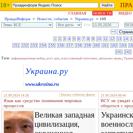
18+
ПР
ГЛАВНАЯ
НОВОСТИ
ВИДЕО
ПравдаИнформ
≈
Новости, события
≈
Украина.ру
≈ 169
Или:
–
<<
1
2
3
4
5
6
7
8
9
10
11
12
13
14
1
151
152
153
154
155
156
157
158
159
160
161
162
163
16
241
242
Тэги:
,
,
,
,
информационная война
рост цен
искусственный интеллект
авторское право
Трамп
Украина.ру
www.ukraina.ru
Анализ, события, факты
21.09.2024 14:28
21.09.2024 08:44
Язык как средство понимания мировых
ВСУ не увидят в
процессов
общаться с пре
Великая западная
Украинск
цивилизация,
военнос