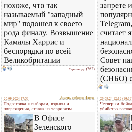
похоже, что так
запрете 
называемый "западный
популярн
мир" подошел к своего
Telegram
рода финалу. Возвышение
считает 
Камалы Харрис и
национал
беспорядки по всей
безопасн
Великобритании
Совет на
безопасн
(767)
Украина.ру
(СНБО) 
Анализ, события, факты
20.09.2024 17:33
20.09.24 12:16
(16:08
Подготовка к выборам, взрывы и
Четверым бойца
повреждения, ставка на терроризм
убийство военк
В Офисе
Зеленского