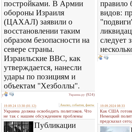
постройками. В Армии
правило 
обороны Израиля
видов: п
(ЦАХАЛ) заявили о
"подвиги
восстановлении таким
ликвидац
образом безопасности на
следует 
севере страны.
нескольк
Израильские ВВС, как
утверждается, нанесли
удары по позициям и
объектам "Хезболлы".
(924)
Украина.ру
1
Анализ, события, факты
19.09.24 13:30
(01.12)
19.09.2024 08:33
Украина должна освободить политзэков. Что
Как США готови
не так с нашим обсуждением проблемы
Немецкий полит
предсказал сег
Публикации