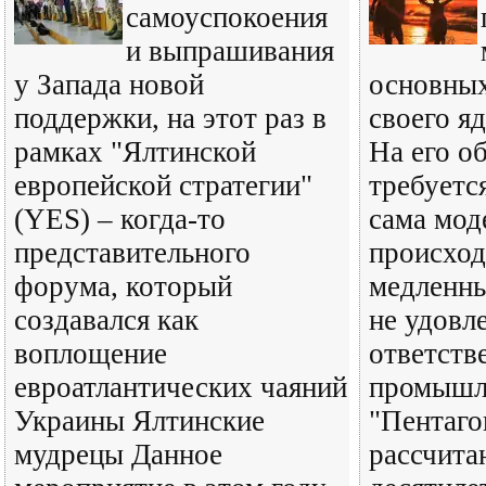
самоуспокоения
и выпрашивания
у Запада новой
основны
поддержки, на этот раз в
своего я
рамках "Ялтинской
На его о
европейской стратегии"
требуется
(YES) – когда-то
сама мод
представительного
происход
форума, который
медленны
создавался как
не удовл
воплощение
ответств
евроатлантических чаяний
промышл
Украины Ялтинские
"Пентаго
мудрецы Данное
рассчита