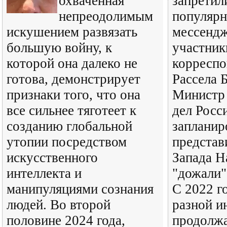
охваченная
запретил
непреодолимым
популяр
искушением развязать
мессендж
большую войну, к
участник
которой она далеко не
корреспо
готова, демонстрирует
Рассела 
признаки того, что она
Министр
все сильнее тяготеет к
дел Росс
созданию глобальной
запланир
утопии посредством
представ
искусственного
Запада Н
интеллекта и
"дожали"
манипуляциями сознания
С 2022 г
людей. Во второй
разной и
половине 2024 года,
продолжа