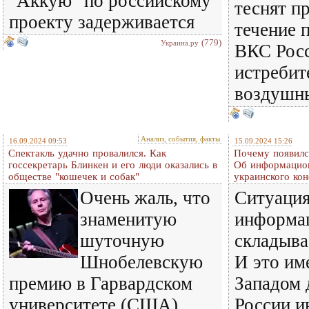
"Аккую" по российскому
теснят п
проекту задерживается
течение 
(779)
Украина.ру
ВКС Росс
истребит
воздушн
Анализ, события, факты
16.09.2024 09:53
15.09.2024 15:26
Спектакль удачно провалился. Как
Почему появилс
госсекретарь Блинкен и его люди оказались в
Об информацион
обществе "кошечек и собак"
украинского ко
Очень жаль, что
Ситуация
знаменитую
информа
шуточную
складыва
Шнобелевскую
И это им
премию в Гарвардском
Западом 
университете (США)
России 