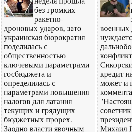
неделя прошла
без громких
ракетно-
дроновых ударов, зато
военных 
украинская бюрократия
нуждаетс
поделилась с
дальнобо
общественностью
конфликт
ключевыми параметрами
Сикорски
госбюджета и
кредит на
определилась с
может и 
параметрами повышения
коммента
налогов для латания
"Настоящ
текущих и грядущих
советник
бюджетных прорех.
президен
Заодно власти явочным
Михаил 