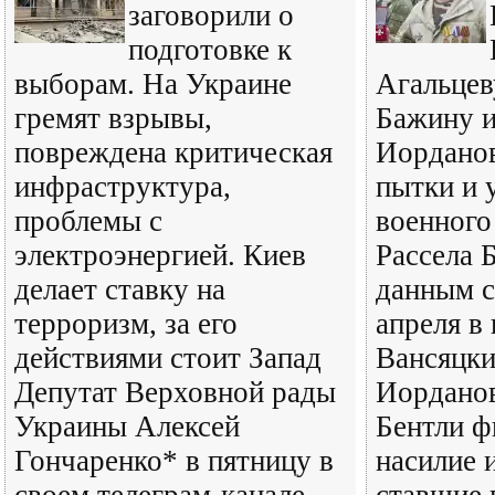
заговорили о
подготовке к
выборам. На Украине
Агальцев
гремят взрывы,
Бажину 
повреждена критическая
Иорданов
инфраструктура,
пытки и 
проблемы с
военного
электроэнергией. Киев
Рассела 
делает ставку на
данным с
терроризм, за его
апреля в
действиями стоит Запад
Вансяцки
Депутат Верховной рады
Иорданов
Украины Алексей
Бентли ф
Гончаренко* в пятницу в
насилие 