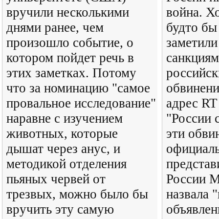
вручили несколькими
война. Х
днями ранее, чем
будто бы
произошло событие, о
заметили 
котором пойдет речь в
санкциям
этих заметках. Потому
российск
что за номинацию "самое
обвинен
провальное исследование"
адрес RT
наравне с изучением
"России 
животных, которые
эти обви
дышат через анус, и
официал
методикой отделения
предста
пьяных червей от
России М
трезвых, можно было бы
назвала 
вручить эту самую
объявлен