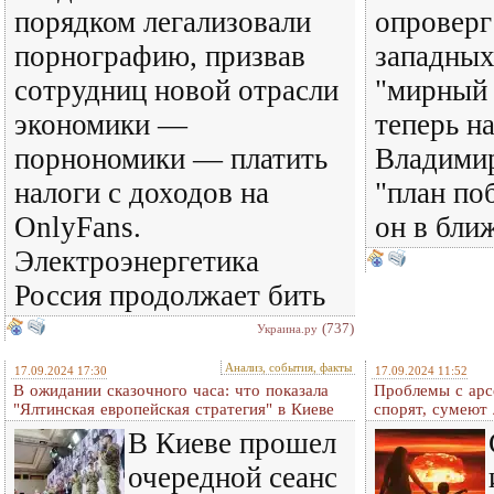
порядком легализовали
опроверг
порнографию, призвав
западных
сотрудниц новой отрасли
"мирный 
экономики —
теперь н
порнономики — платить
Владимир
налоги с доходов на
"план по
OnlyFans.
он в бли
Электроэнергетика
Россия продолжает бить
(737)
Украина.ру
Анализ, события, факты
17.09.2024 17:30
17.09.2024 11:52
В ожидании сказочного часа: что показала
Проблемы с арс
"Ялтинская европейская стратегия" в Киеве
спорят, сумеют
В Киеве прошел
очередной сеанс