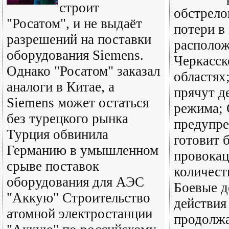
строит
обстрело
"Росатом", и не выдаёт
потери в
разрешений на поставки
располож
оборудования Siemens.
Черкасск
Однако "Росатом" заказал
областях
аналоги в Китае, а
прячут д
Siemens может остаться
режима;
без турецкого рынка
предупре
Турция обвинила
готовит 
Германию в умышленном
провока
срыве поставок
количест
оборудования для АЭС
Боевые д
"Аккую" Строительство
действия
атомной электростанции
продолж