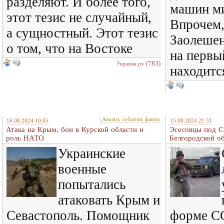
разделяют. И более того,
машин м
этот тезис не случайный,
Впрочем,
а сущностный. Этот тезис
Заолешен
о том, что на Востоке
на первы
(783)
Украина.ру
находитс
Анализ, события, факты
16.08.2024 10:05
15.08.2024 21:31
Атака на Крым, бои в Курской области и
Эсесовцы под С
роль НАТО
Белгородской о
Украинские
военные
попытались
атаковать Крым и
Севастополь. Помощник
форме СС