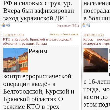
РФ и силовых структур.
населени
Вчера был зафиксирован
пострада
заход украинской ДРГ
в больни
(891)
Украина.ру
Анализ, события, факты
10.08.2024 12:34
10.08.2024 10:21
КТО в Курской, Брянской и Белгородской
Курск − послед
областях и реакция Запада
эксперты о перс
Режим
контртеррористической
с 16-летн
операции введён в
тогда, м
Белгородской, Курской и
вести до
Брянской областях О
этом под
режиме КТО в трёх