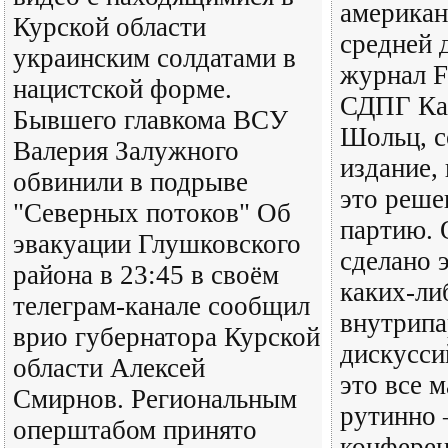
американ
Курской области
средней 
украинским солдатами в
журнал F
нацистской форме.
СДПГ Ка
Бывшего главкома ВСУ
Шольц, 
Валерия Залужного
издание,
обвинили в подрыве
это реше
"Северных потоков" Об
партию. 
эвакуации Глушковского
сделано 
района в 23:45 в своём
каких-ли
телеграм-канале сообщил
внутрип
врио губернатора Курской
дискусси
области Алексей
это все 
Смирнов. Региональным
рутинно 
оперштабом принято
конферен