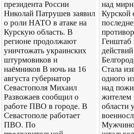
президента России
над мир
Николай Патрушев заявил
Курской 
о роли НАТО в атаке на
последне
Курскую область. В
противор
регионе продолжают
Генштаб 
уничтожать украинских
действий
штурмовиков и
Белгород
наёмников В ночь на 16
Стала из
августа губернатор
одного и
Севастополя Михаил
над пож
Развожаев сообщил о
жителем 
работе ПВО в городе. В
области 
Севастополе работает
военнос
ПВО. По
Мужчиной