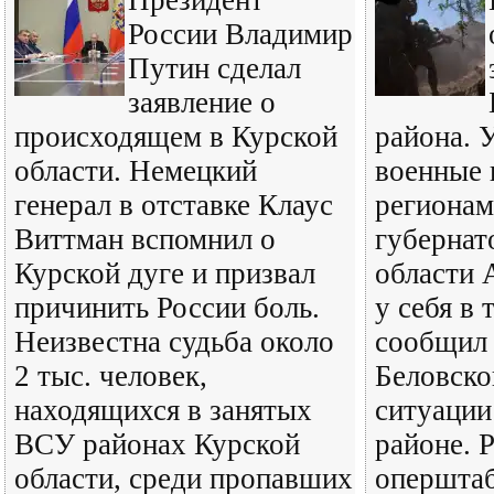
Президент
России Владимир
Путин сделал
заявление о
происходящем в Курской
района. 
области. Немецкий
военные 
генерал в отставке Клаус
регионам
Виттман вспомнил о
губернат
Курской дуге и призвал
области 
причинить России боль.
у себя в 
Неизвестна судьба около
сообщил 
2 тыс. человек,
Беловско
находящихся в занятых
ситуации
ВСУ районах Курской
районе. 
области, среди пропавших
опершта