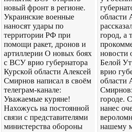
новый фронт в регионе.
губернат
Украинские военные
области 
наносят удары по
рассказа
территории РФ при
город, а 
помощи ракет, дронов и
прокомм
артиллерии О новых боях
новости 
с ВСУ врио губернатора
Белой Ут
Курской области Алексей
врио губ
Смирнов написал в своём
области 
телеграм-канале:
Смирнов:
Уважаемые куряне!
городе. 
Нахожусь на постоянной
нанес оч
связи с представителями
вероломн
министерства обороны
нашему 