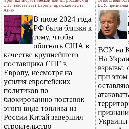
Хроника энергетической войны: российский
Ответственность
СПГ завоевывает Европу, иранская нефть −
ВСУ, признания
Азию
В июле 2024 года
РФ была близка к
тому, чтобы
обогнать США в
ВСУ на К
качестве крупнейшего
На Украи
поставщика СПГ в
взрывы, 
Европу, несмотря на
при этом
усилия европейских
оставляю
политиков по
атаковат
блокированию поставок
территор
этого вида топлива из
признани
России Китай завершил
Украины 
строительство