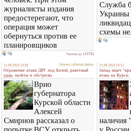
Служба б
журналисты издания
Украины
предостерегают, что
ликвида
операция может
схемы не
обернуться против ее
планировщиков
(1078)
Украина.ру
Анализ, события, факты
11.08.2024 14:00
11.08.2024 10:12
Отражение атаки ДРГ под Белой, ракетный
Запад ищет "кр
удар, налёты и обстрелы
атака на Курск.
Врио
губернатора
Курской области
Алексей
Смирнов рассказал о
наличия 
попытке ВСУ открыть
у России