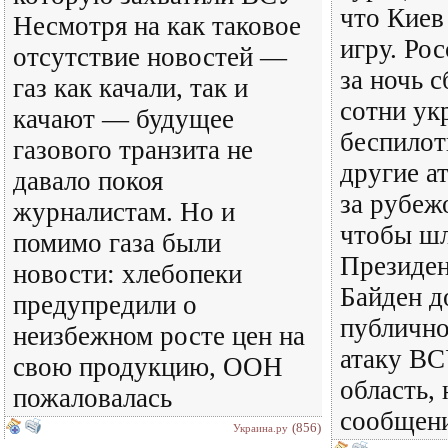
что Киев
Несмотря на как таковое
игру. Ро
отсутствие новостей —
за ночь 
газ как качали, так и
сотни ук
качают — будущее
беспилот
газового транзита не
другие а
давало покоя
за рубеж
журналистам. Но и
чтобы шл
помимо газа были
Президе
новости: хлебопеки
Байден д
предупредили о
публично
неизбежном росте цен на
атаку ВС
свою продукцию, ООН
область,
пожаловалась
сообщени
(856)
Украина.ру