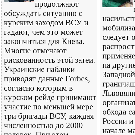
продолжают
обсуждать ситуацию с
насильст
курским заходом ВСУ и
мобилиза
гадают, чем это может
следует 
закончиться для Киева.
распрост
Многие отмечают
применяе
рискованность этой затеи.
на други
Украинские паблики
Западной
приводят данные Forbes,
граничащ
согласно которым в
Львовяни
курском рейде принимают
организа
участие по меньшей мере
обхода с
три бригады ВСУ, каждая
России и
численностью до 2000
начале м
человек. При этом