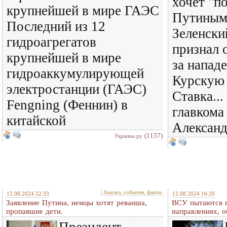
хочет "п
крупнейшей в мире ГАЭС
Путиным
Последний из 12
Зеленски
гидроагрегатов
признал 
крупнейшей в мире
за напад
гидроаккумулирующей
Курскую 
электростанции (ГАЭС)
Ставка...
Fengning (Феннин) в
главкома
китайской
Александ
(1157)
Украина.ру
Анализ, события, факты
12.08.2024 22:33
12.08.2024 16:20
Заявление Путина, немцы хотят реванша,
ВСУ пытаются п
пропавшие дети.
направлениях, о