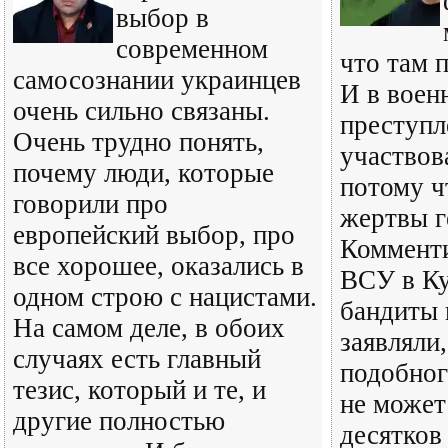
выбор в
современном
что там 
самосознании украинцев
И в воен
очень сильно связаны.
преступл
Очень трудно понять,
участвова
почему люди, которые
потому ч
говорили про
жертвы г
европейский выбор, про
Коммент
все хорошее, оказались в
ВСУ в Ку
одном строю с нацистами.
бандиты 
На самом деле, в обоих
заявляли,
случаях есть главный
подобног
тезис, который и те, и
не может
другие полностью
десятков