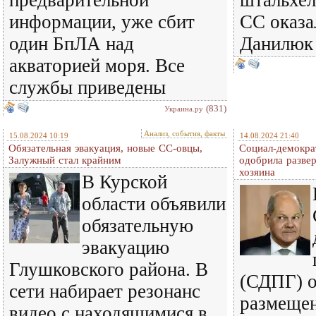
предварительной
штальхел
информации, уже сбит
СС оказа
один БпЛА над
Данилюк
акваторией моря. Все
службы приведены
(831)
Украина.ру
Анализ, события, факты
15.08.2024 10:19
14.08.2024 21:40
Обязательная эвакуация, новые СС-овцы,
Социал-демокра
Залужный стал крайним
одобрила разве
хозяина
В Курской
области объявили
обязательную
эвакуацию
Глушковского района. В
(СДПГ) 
сети набирает резонанс
размещен
видео с находящимися в