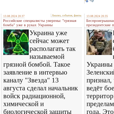
Анализ, события, факты
13.08.2024 20:37
13.08.2024 20:35
Российские специалисты уверены: "грязная
Беспроигрышная 
бомба" уже в руках Украины
президентские 
Украина уже
сейчас может
располагать так
называемой
грязной бомбой. Такое
Украины
заявление в интервью
Зеленски
каналу "Звезда" 13
признал,
августа сделал начальник
ведёт бо
войск радиационной,
территор
химической и
пределам
биологической защиты
года. Эт