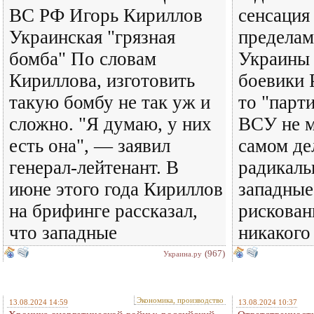
ВС РФ Игорь Кириллов
сенсация 
Украинская "грязная
пределам
бомба" По словам
Украины 
Кириллова, изготовить
боевики 
такую бомбу не так уж и
то "парт
сложно. "Я думаю, у них
ВСУ не м
есть она", — заявил
самом де
генерал-лейтенант. В
радикаль
июне этого года Кириллов
западны
на брифинге рассказал,
рискован
что западные
никакого
(967)
Украина.ру
Экономика, производство
13.08.2024 14:59
13.08.2024 10:37