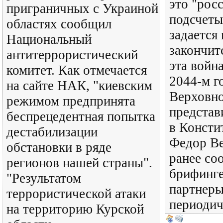
это "рос
приграничных с Украиной
подсчеты
областях сообщил
задается
Национальный
закончит
антитеррористический
эта война
комитет. Как отмечается
2044-м г
на сайте НАК, "киевским
Верховно
режимом предпринята
представ
беспрецедентная попытка
в Консти
дестабилизации
Федор Ве
обстановки в ряде
ранее со
регионов нашей страны".
брифинге
"Результатом
партнеры
террористической атаки
периоди
на территорию Курской