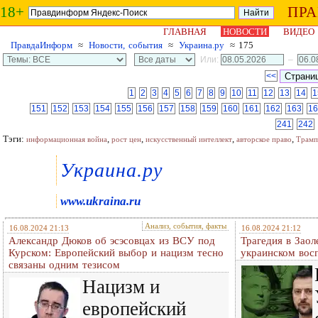
18+
ПР
ГЛАВНАЯ
НОВОСТИ
ВИДЕО
ПравдаИнформ
≈
Новости, события
≈
Украина.ру
≈ 175
Или:
–
<<
1
2
3
4
5
6
7
8
9
10
11
12
13
14
1
151
152
153
154
155
156
157
158
159
160
161
162
163
16
241
242
Тэги:
,
,
,
,
информационная война
рост цен
искусственный интеллект
авторское право
Трамп
Украина.ру
www.ukraina.ru
Анализ, события, факты
16.08.2024 21:13
16.08.2024 21:12
Александр Дюков об эсэсовцах из ВСУ под
Трагедия в Заол
Курском: Европейский выбор и нацизм тесно
украинском вос
связаны одним тезисом
Нацизм и
европейский