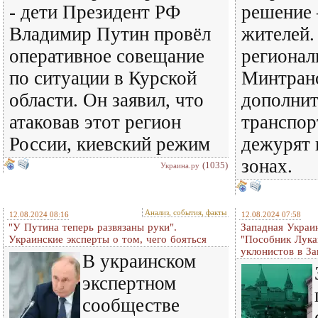
- дети Президент РФ
решение
Владимир Путин провёл
жителей.
оперативное совещание
регионал
по ситуации в Курской
Минтранс
области. Он заявил, что
дополни
атаковав этот регион
транспор
России, киевский режим
дежурят 
зонах.
(1035)
Украина.ру
Анализ, события, факты
12.08.2024 08:16
12.08.2024 07:58
"У Путина теперь развязаны руки".
Западная Украи
Украинские эксперты о том, чего бояться
"Пособник Лука
уклонистов в За
В украинском
экспертном
сообществе