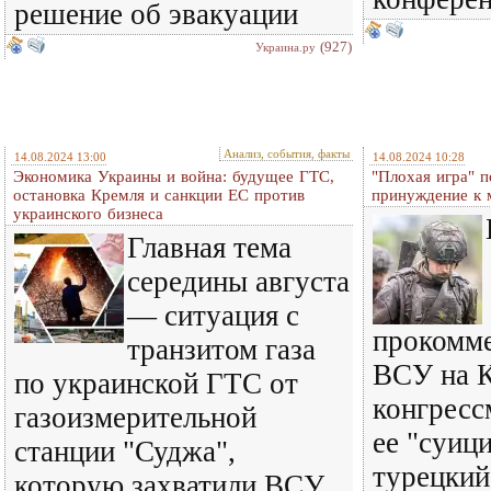
решение об эвакуации
(927)
Украина.ру
Анализ, события, факты
14.08.2024 13:00
14.08.2024 10:28
Экономика Украины и война: будущее ГТС,
"Плохая игра" п
остановка Кремля и санкции ЕС против
принуждение к 
украинского бизнеса
Главная тема
середины августа
— ситуация с
прокомме
транзитом газа
ВСУ на К
по украинской ГТС от
конгрес
газоизмерительной
ее "суици
станции "Суджа",
турецкий
которую захватили ВСУ