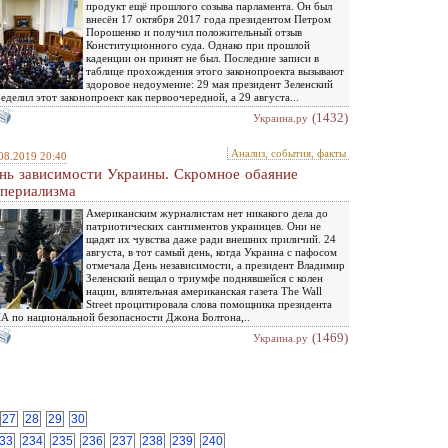
продукт ещё прошлого созыва парламента. Он был
внесён 17 октября 2017 года президентом Петром
Порошенко и получил положительный отзыв
Конституционного суда. Однако при прошлой
каденции он принят не был. Последние записи в
таблице прохождения этого законопроекта вызывают
здоровое недоумение: 29 мая президент Зеленский
еделил этот законопроект как первоочередной, а 29 августа...
(1432)
Украина.ру
Анализ, события, факты
08.2019 20:40
нь зависимости Украины. Скромное обаяние
периализма
Американским журналистам нет никакого дела до
патриотических сантиментов украинцев. Они не
щадят их чувства даже ради внешних приличий. 24
августа, в тот самый день, когда Украина с пафосом
отмечала День независимости, а президент Владимир
Зеленский вещал о триумфе поднявшейся с колен
нации, влиятельная американская газета The Wall
Street процитировала слова помощника президента
 по национальной безопасности Джона Болтона,..
(1469)
Украина.ру
27
28
29
30
33
234
235
236
237
238
239
240