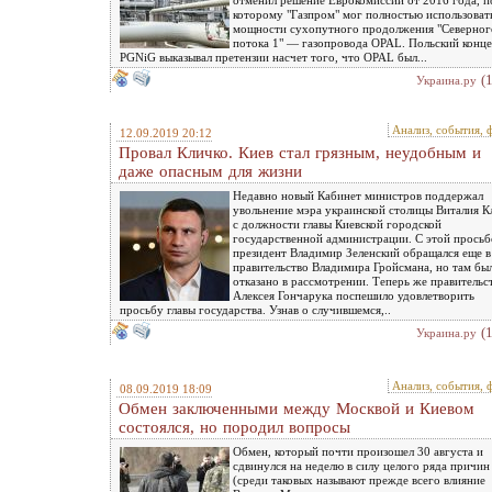
отменил решение Еврокомиссии от 2016 года, п
которому "Газпром" мог полностью использоват
мощности сухопутного продолжения "Северног
потока 1" — газопровода OPAL. Польский конц
PGNiG выказывал претензии насчет того, что OPAL был...
(
Украина.ру
Анализ, события, 
12.09.2019 20:12
Провал Кличко. Киев стал грязным, неудобным и
даже опасным для жизни
Недавно новый Кабинет министров поддержал
увольнение мэра украинской столицы Виталия К
с должности главы Киевской городской
государственной администрации. С этой прось
президент Владимир Зеленский обращался еще в
правительство Владимира Гройсмана, но там бы
отказано в рассмотрении. Теперь же правительс
Алексея Гончарука поспешило удовлетворить
просьбу главы государства. Узнав о случившемся,..
(
Украина.ру
Анализ, события, 
08.09.2019 18:09
Обмен заключенными между Москвой и Киевом
состоялся, но породил вопросы
Обмен, который почти произошел 30 августа и
сдвинулся на неделю в силу целого ряда причин
(среди таковых называют прежде всего влияние