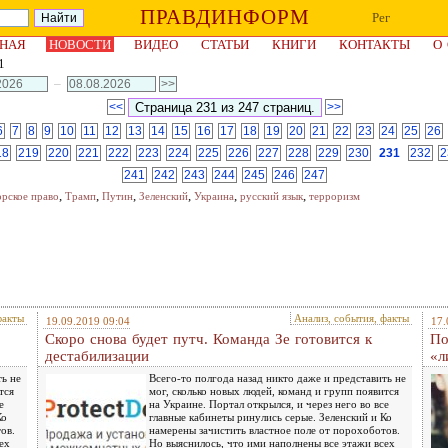
ПРАВДИНФОРМ
Рег
НАЯ
НОВОСТИ
ВИДЕО
СТАТЬИ
КНИГИ
КОНТАКТЫ
О
1
–
<<
>>
6
7
8
9
10
11
12
13
14
15
16
17
18
19
20
21
22
23
24
25
26
18
219
220
221
222
223
224
225
226
227
228
229
230
231
232
2
241
242
243
244
245
246
247
,
,
,
,
,
,
орское право
Трамп
Путин
Зеленский
Украина
русский язык
терроризм
факты
Анализ, события, факты
19.09.2019 09:04
17.
Скоро снова будет путч. Команда Зе готовится к
По
дестабилизации
«л
ть не
Всего-то полгода назад никто даже и представить не
тся
мог, сколько новых людей, команд и групп появится
е
на Украине. Портал открылся, и через него во все
Ко
главные кабинеты ринулись серые. Зеленский и Ко
ов.
намерены зачистить властное поле от порохоботов.
ех
Но выяснилось, что ими наполнены все этажи всех