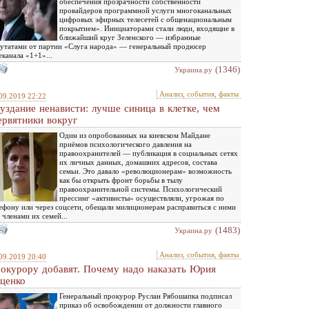
обеспечения прозрачности собственности
провайдеров программной услуги многоканальных
цифровых эфирных телесетей с общенациональным
покрытием». Инициаторами стали люди, входящие в
ближайший круг Зеленского — избранные
утатами от партии «Слуга народа» — генеральный продюсер
еканала «1+1»...
(1346)
Украина.ру
Анализ, события, факты
09.2019 22:22
уздание ненависти: лучше синица в клетке, чем
ервятники вокруг
Один из опробованных на киевском Майдане
приёмов психологического давления на
правоохранителей — публикация в социальных сетях
их личных данных, домашних адресов, состава
семьи. Это давало «революционерам» возможность
как бы открыть фронт борьбы в тылу
правоохранительной системы. Психологический
прессинг «активисты» осуществляли, угрожая по
ефону или через соцсети, обещали милиционерам расправиться с ними
 членами их семей...
(1483)
Украина.ру
Анализ, события, факты
09.2019 20:40
окурору добавят. Почему надо наказать Юрия
ценко
Генеральный прокурор Руслан Рябошапка подписал
приказ об освобождении от должности главного