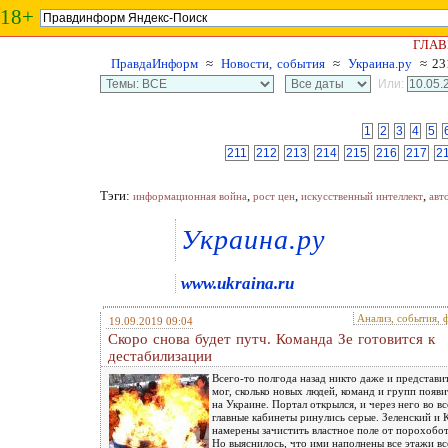
18+
ГЛАВ
ПравдаИнформ
≈
Новости, события
≈
Украина.ру
≈ 23
Или:
1
2
3
4
5
211
212
213
214
215
216
217
2
Тэги:
,
,
,
информационная война
рост цен
искусственный интеллект
авт
Украина.ру
www.ukraina.ru
Анализ, события, 
19.09.2019 09:04
Скоро снова будет путч. Команда Зе готовится к
дестабилизации
Всего-то полгода назад никто даже и представи
мог, сколько новых людей, команд и групп появи
на Украине. Портал открылся, и через него во вс
главные кабинеты ринулись серые. Зеленский и 
намерены зачистить властное поле от порохобот
Но выяснилось, что ими наполнены все этажи вс