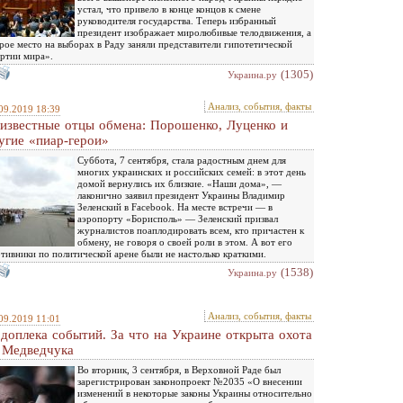
устал, что привело в конце концов к смене
руководителя государства. Теперь избранный
президент изображает миролюбивые телодвижения, а
рое место на выборах в Раду заняли представители гипотетической
ртии мира».
(1305)
Украина.ру
Анализ, события, факты
09.2019 18:39
известные отцы обмена: Порошенко, Луценко и
угие «пиар-герои»
Суббота, 7 сентября, стала радостным днем для
многих украинских и российских семей: в этот день
домой вернулись их близкие. «Наши дома», —
лаконично заявил президент Украины Владимир
Зеленский в Facebook. На месте встречи — в
аэропорту «Борисполь» — Зеленский призвал
журналистов поаплодировать всем, кто причастен к
обмену, не говоря о своей роли в этом. А вот его
тивники по политической арене были не настолько краткими.
(1538)
Украина.ру
Анализ, события, факты
09.2019 11:01
доплека событий. За что на Украине открыта охота
 Медведчука
Во вторник, 3 сентября, в Верховной Раде был
зарегистрирован законопроект №2035 «О внесении
изменений в некоторые законы Украины относительно