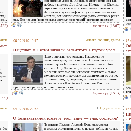
извращенная любовь. Иногда ее диагностируют как
любовь к индексу Доу-Джонса. Иногда — к Ющенко,
пораженному на все лицо выигрышем Януковича.
ной
Иногда — к чужой нефти, к чужим экономическим
аха),
успехам, технологическим прорывам отсталых ранее
со...
рас. Прочее для "кинопроката цветных революций" значения не имеет.
деп
тел
1522)
(1367)
Украина.ру
факты
Анализ, события, факты
06.09.2019 10:47
05.
рует
Об
Нацсовет и Путин загнали Зеленского в глухой угол
ст
Надо отметить, что решение Нацсовета не
отличается вразумительностью. По словам члена
совета Сергея Костинского, «телемост — это был
контекст. (…) Мы исследовали не телемост, а
а
передачи, которые анонсировали телемост, а также
ть
другие передачи, которые мы мониторили до этого:
ерез
например, там, где украинцев называли фашистами».
ши
Пользователь «Фейсбука» Станислав Махотин
прокомментировал действия Нацсовета так...
тел
или
(1573)
Украина.ру
1
1166)
факты
Информ-война
04.09.2019 22:32
03.
Пр
О безнаказанной клевете: молчание — знак согласия?
Лу
Президент Польши Анджей Дуда, разумеется,
о без
возложил ответственность за начало войны не только