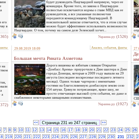
вязи
будет руководить Нацгвардией напрямую, через ее
е
командира. Кроме того, из закона о Нацгвардии
ка
полностью исключаются нормы о главе МВД как ее
руководителя, а все указанные полномочия
передаются командующему Нацгвардией. В
м его
пояснительной записке отмечается, что в этом случае
чву в
можно будет эффективнее использовать возможности
Нацгвардии. О том, почему на самом деле Зеленский хочет...
опр
1365)
(1526)
Украина.ру
факты
Анализ, события, факты
29.08.2019 18:09
27.
Де
Большая мечта Рината Ахметова
им
Дорога вишенка ко взбитым сливкам Открытие
е на
«Донбасс Арены» приурочили к Дню шахтера и Дню
ством
города Донецка, которые в 2009 году выпали на 29
августа (последнее воскресенье последнего летнего
месяца). Одних только чартеров с именитыми
так,
гостями на благословенную донбасскую землю село
овали
154 штуки. Грянуло потрясающее, яркое шоу, не
па
просто отвечающее высокой сути события, но даже и
 а
снабженное некоторыми шикарными излишествами.
США
(1927)
Украина.ру
1372)
<<
>>
6
7
8
9
10
11
12
13
14
15
16
17
18
19
20
21
22
23
24
25
26
18
219
220
221
222
223
224
225
226
227
228
229
230
231
232
2