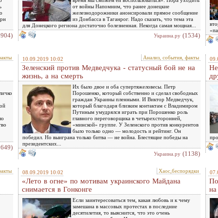
о
время мы сможем ей воспользоваться». Пора уходить
ь
от войны Напомним, что ранее донецкие
о
железнодорожники анонсировали прямое сообщение
ерн
из Донбасса в Таганрог. Надо сказать, что тема эта
вто
для Донецкого региона достаточно болезненная. Некогда самая мощная...
«па
1904)
(1534)
Украина.ру
факты
Анализ, события, факты
10.09.2019 10:02
09.
Зеленский против Медведчука - статусный бой не на
Не
жизнь, а на смерть
др
Их было двое и оба супертяжеловесы. Петр
личко
Порошенко, который собственно и сделал свободных
граждан Украины пленными. И Виктор Медведчук,
бой
который благодаря близким контактам с Владимиром
Путиным умудрялся играть при Порошенко роль
ло
главного переговорщика в четырехсторонней,
тво
«минской» группе. У Зеленского против конкурентов
было только одно — молодость и рейтинг. Он
победил. Но выиграна только битва — не война. Блестящие победы на
про
президентских...
1649)
(1138)
Украина.ру
факты
Хаос,беспорядки
08.09.2019 10:02
07.
«Лето в огне» по мотивам украинского Майдана
По
снимается в Гонконге
на
Если заинтересоваться тем, какая любовь и к чему
замешана в массовых протестах в последние
десятилетия, то выяснится, что это очень