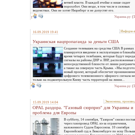
ветвей власти. В каждой ячейке и нише сидит
порохобот. Они везде, в том числе в силовых
ведомствах. Они не хотят Нюрнберг и не допустят его.
(
Украина.ру
1
Информ-в
16.09.2019 19:41
Украинская нацпропаганда за деньги США
Создание телевышек на средства США В рамках 
планируется введение в эксплуатацию в ближай
время четырех телебашен, которые будут переда
сигналы на районы ДНР и ЛНР, расположенные 
непосредственной близости от линии разгранич
а также на северную часть Крыма. «Мы подгото
новый проект, который обеспечит проникновени
цифрового телевизионного эфирного сигнала не
только на подконтрольную Киеву часть территорий на линии...
(
Украина.ру
Экономика, произво
15.09.2019 14:04
OPAL раздора. "Газовый сюрприз" для Украины и
проблема для Европы
В субботу, 14 сентября, "Газпром" снизил поста
через газопровод OPAL из-за ограничения,
наложенного Судом Евросоюза. 10 сентября
Европейский суд в Люксембурге по иску Польш