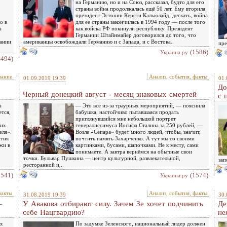
на Германию, но и на Союз, рассказал, будто для его
страны война продолжалась ещё 50 лет. Ему вторила
президент Эстонии Керсти Кальюлайд, дескать, война
о в
для ее страны закончилась в 1994 году — после того
а
как войска РФ покинули республику. Президент
Германии Штайнмайер договорился до того, что
вании
американцы освобождали Германию и с Запада, и с Востока.
пре
(1586)
Украина.ру
1494)
вание
Анализ, события, факты
01.09.2019 19:39
01.
До
Черный донецкий август - месяц знаковых смертей
с 
а
— Это все из-за траурных мероприятий, — пояснила
ется,
бабушка, настойчиво пытавшаяся продать
приглянувшийся мне небольшой портрет
ких
генералиссимуса Иосифа Сталина за 250 рублей, —
еля».
Возле «Сепара» будет много людей, чтобы, значит,
ития
почтить память Захарченко. А тут мы со своими
жи в
картинками, бусами, шапочками. Не к месту, сами
понимаете. А завтра вернёмся на обычные свои
точки. Бульвар Пушкина — центр культурной, развлекательной,
зап
ресторанной и,..
1541)
(1574)
Украина.ру
факты
Анализ, события, факты
31.08.2019 19:39
30.
—
У Авакова отбирают силу. Зачем Зе хочет подчинить
Де
себе Нацгвардию?
не
ых
По задумке Зеленского, национальный лидер должен