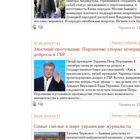
Виктора Медведчука, стремившего сохранить за
собой статус эксклюзивного переговорщика, и
неготовность Киева передать Москве бывшего
командира зенитного подразделения непризнан
Донецкой народной республики Владимира Цем
все-таки свершился. И породил неизбежные вопросы. Начнем хотя бы 
(
Украина.ру
Анализ, события, 
07.09.2019 07:42
Злостный прогульщик: Порошенко упорно игнори
допросы в ГБР
Пятый президент Украины Петр Порошенко 6
сентября снова не пришел на допрос в
Государственное бюро расследований. «Как и
предполагалось, пятый президент Украины снов
проигнорировал допрос в ГБР. Кстати, направля
повестки теперь стало проще — мы делаем это ч
Аппарат Верховной Рады Украины. Сегодня на
следователи хотели получить показания Петра
Порошенко в уголовном производстве относительно возможного
вмешательства в деятельность...
(
Украина.ру
Анализ, события, 
05.09.2019 19:11
Самые смелые в мире украинские журналисты
Татьяна Черновол — бывшая депутатка от
провластной майдановской коалиции, а ныне лиц