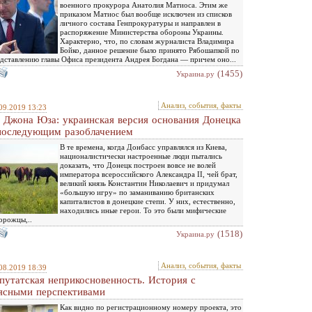
военного прокурора Анатолия Матиоса. Этим же
приказом Матиос был вообще исключен из списков
личного состава Генпрокуратуры и направлен в
распоряжение Министерства обороны Украины.
Характерно, что, по словам журналиста Владимира
Бойко, данное решение было принято Рябошапкой по
дставлению главы Офиса президента Андрея Богдана — причем оно...
(1455)
Украина.ру
Анализ, события, факты
09.2019 13:23
 Джона Юза: украинская версия основания Донецка
последующим разоблачением
В те времена, когда Донбасс управлялся из Киева,
националистически настроенные люди пытались
доказать, что Донецк построен вовсе не волей
императора всероссийского Александра II, чей брат,
великий князь Константин Николаевич и придумал
«большую игру» по заманиванию британских
капиталистов в донецкие степи. У них, естественно,
находились иные герои. То это были мифические
орожцы,..
(1518)
Украина.ру
Анализ, события, факты
08.2019 18:39
путатская неприкосновенность. История с
ясными перспективами
Как видно по регистрационному номеру проекта, это