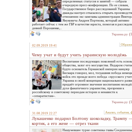
определенных статусов и занятий — собрала
очередную пресс-конференцию. По ее словам,
Государственное бюро расследований Украины
дважды наотрез отказалось открыть производств
отношении экс-замглавы администрации Виктор
Януковича Андрея Портнова, который активно
работает сейчас с тем же ГБР в качестве юриста, помогая в расследо
деяний Порошенко,..
(
Украина.ру
Образо
02.09.2019 19:41
Чему учат и будут учить украинскую молодёжь
Воспитание последующих поколений есть основ
общества, залог его могущества. Недаром счита
будто основатель Германской империи канцлер
Бисмарк говорил, мол, тогдашняя победа немец
войск это прежде всего победа «прусского учит
Украина в своей концепции национального разв
придаёт огромное значение воспитанию молодё
духе фанатичного украинства, презрения к
российскому и советскому периодам истории и ненависти к
«сепаратистам».
(
Украина.ру
Анализ, события, 
31.08.2019 22:27
Лукашенко подарил Болтону шоколадку, Трампу 
кортик, а его жене — отрез ткани
Нашумевшее турне советника главы Соединенн