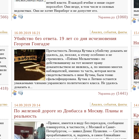
ветвей власти. В каждой ячейке и нише сидит
порохобот. Они везде, в том числе в силовых
ведомствах. Они не хотят Нюрнберг и не допустят его.
выш
пис
1566)
(1060)
Украина.ру
ойна
Анализ, события, факты
16.09.2019 16:21
15.
Убийство без ответа. 19 лет со дня исчезновения
Но
Георгия Гонгадзе
его
Причастность Леонида Кучмы к убийству доказать не
шее
удалось, да, похоже, к этому особенно и не
вать
стремились. «Плёнки Мельниченко» по
в
действовавшему на тот момент праву
ения,
доказательством не являлись, а, по мнению многих
вили
наблюдателей, именно та часть, которая могла
е
свидетельствовать о вине Кучмы, была тонко
сфальсифицирована. Кучма и Литвин остаются
про
уважаемыми членами украинского политического класса. Не удалось
доказать и...
1418)
(1441)
Украина.ру
дство
Анализ, события, факты
14.09.2019 20:14
14.
По железной дороге из Донбасса в Москву. Планы и
Кр
реальность
вки
«Прямое, имеется в виду без пересадок, сообщение
планируется, в частности, с Москвой и Санкт-
Петербургом, — заявил Денис Пушилин. — Система
и
прорабатывается, и, надеюсь, в самое ближайшее