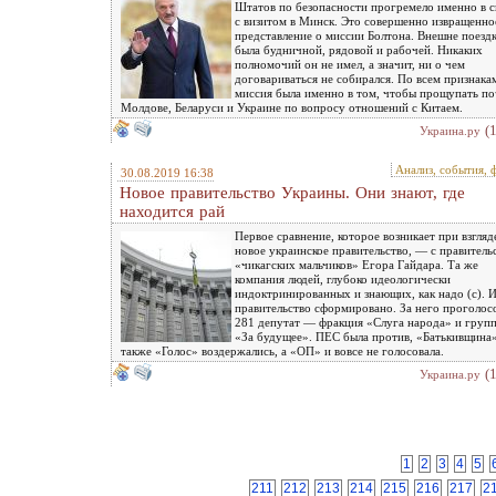
Штатов по безопасности прогремело именно в с
с визитом в Минск. Это совершенно извращенно
представление о миссии Болтона. Внешне поезд
была будничной, рядовой и рабочей. Никаких
полномочий он не имел, а значит, ни о чем
договариваться не собирался. По всем признака
миссия была именно в том, чтобы прощупать по
Молдове, Беларуси и Украине по вопросу отношений с Китаем.
(
Украина.ру
Анализ, события, 
30.08.2019 16:38
Новое правительство Украины. Они знают, где
находится рай
Первое сравнение, которое возникает при взгляд
новое украинское правительство, — с правитель
«чикагских мальчиков» Егора Гайдара. Та же
компания людей, глубоко идеологически
индоктринированных и знающих, как надо (с). И
правительство сформировано. За него проголос
281 депутат — фракция «Слуга народа» и груп
«За будущее». ПЕС была против, «Батькивщина»
также «Голос» воздержались, а «ОП» и вовсе не голосовала.
(
Украина.ру
1
2
3
4
5
211
212
213
214
215
216
217
2