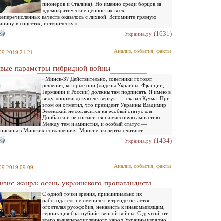
пионеров и Сталина). Но именно среди борцов за
«демократические ценности» всех
еперечисленных качеств оказалось с лихвой. Вспомните грязную
анину в соцсетях, истерическую...
(1631)
Украина.ру
Анализ, события, факты
09.2019 21:21
вые параметры гибридной войны
«Минск-3? Действительно, советники готовят
решения, которые они (лидеры Украины, Франции,
Германии и России) должны там подписать. Я имею в
виду «нормандскую четверку», — сказал Кучма. При
этом он отметил, что президент Украины Владимир
Зеленский не согласится на особый статус для
Донбасса и не согласится на массовую амнистию.
Между тем и амнистия, и особый статус —
писаны в Минских соглашениях. Многие эксперты считают,..
(1434)
Украина.ру
Анализ, события, факты
09.2019 09:09
изис жанра: осень украинского пропагандиста
С одной точки зрения, принципиально их
работодатель не сменился: в тренде остаётся
оголтелая русофобия, ненависть к инакомыслящим,
героизация братоубийственной войны. С другой, от
всего вышеперечисленного народ Украины изрядно