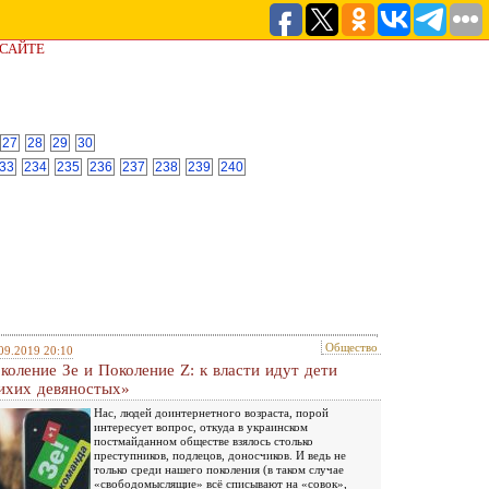
 САЙТЕ
27
28
29
30
33
234
235
236
237
238
239
240
Общество
09.2019 20:10
коление Зе и Поколение Z: к власти идут дети
ихих девяностых»
Нас, людей доинтернетного возраста, порой
интересует вопрос, откуда в украинском
постмайданном обществе взялось столько
преступников, подлецов, доносчиков. И ведь не
только среди нашего поколения (в таком случае
«свободомыслящие» всё списывают на «совок»,