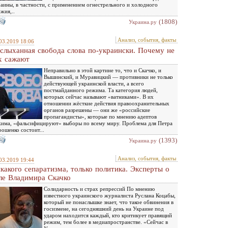
аины, в частности, с применением огнестрельного и холодного
жия,..
(1808)
Украина.ру
Анализ, события, факты
03.2019 18:06
слыханная свобода слова по-украински. Почему не
х сажают
Неправильно в этой картине то, что и Скачко, и
Вышинский, и Муравицкий — противники не только
действующей украинской власти, а всего
постмайданного режима. Та категория людей,
которых сейчас называют «ватниками». В их
отношении жёсткие действия правоохранительных
органов разрешены — они же «российские
пропагандисты», которые по мнению адептов
има, «фальсифицируют» выборы по всему миру. Проблема для Петра
ошенко состоит...
(1393)
Украина.ру
Анализ, события, факты
03.2019 19:44
какого сепаратизма, только политика. Эксперты о
ле Владимира Скачко
Солидарность и страх репрессий По мнению
известного украинского журналиста Руслана Коцабы,
который не понаслышке знает, что такое обвинения в
госизмене, на сегодняшний день на Украине под
ударом находится каждый, кто критикует правящий
режим, тем более в медиапространстве. «Сейчас в