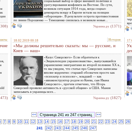
у
социальный выбор в сфере внешней политики и
урегулирования конфликта на Востоке. По сути,
ам
возникла ситуация 1914 года, когда социал-
ак
демократы всюду в Европе встали на позиции
иции
«оборонцев». В результате острота противостояния
чер
по линии Порошенко — Тимошенко снизилась и возникли новые...
вре
1308)
(1371)
Украина.ру
факты
История
18.02.2019 00:18
17.
ичие
«Мы должны решительно сказать: мы — русские, и
Ук
Киев — наш»
де
«Казус Сикорского» Если обратиться к
ов,
«Энциклопедии украинознавства», выпускавшейся
а
украинскими эмигрантами во второй половине XX в.,
то мы увидим, что статьи про Сикорских написаны
лн
вполне корректно: старший обозначен просто как
«психиатр и психолог», младший — как
«авиаконструктор родом из Киева, сын Ивана
Сикорского», причем отмечено, что Игорь
ild
Сикорский проявлял активность в «русской общине» в США. Мания
Одн
записывать в украинцы всех...
1473)
(1827)
Украина.ру
<<
>>
6
7
8
9
10
11
12
13
14
15
16
17
18
19
20
21
22
23
24
25
26
241
242
243
244
245
246
247