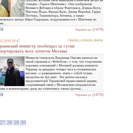
Грехова, которые были вывешены в киевском метро на
станции «Тараса Шевченко». Они изображали
Великого Кобзаря в образе Фантомаса, Дэвида Боуи,
Мастера Йоды, Фриды Кало, Джека Воробья, Гарри
Поттера, Терминатора, Бэтмена, а также
нокожего актера Айры Олдриджа, подружившегося с Шевченко во
мя...
(1478)
Украина.ру
Анализ, события, факты
02.2019 20:47
раинский министр пообещал за сутки
портировать всех агентов Москвы
Министр гиперлупа Владимир Омелян написал на
своей странице в «Фейсбуке» о том, что сторонники
хороших отношений с Москвой должны покинуть
Украину за двадцать четыре часа в столыпинских
вагонах «с разрешением «взять с собой только
продукты на три дня». Эта цитата касалась
представителей Украинской православной церкви,
сохраняющей связи с Московским патриархатом.
ако в комментариях сразу же отметились члены группы...
(1679)
Украина.ру
27
28
29
30