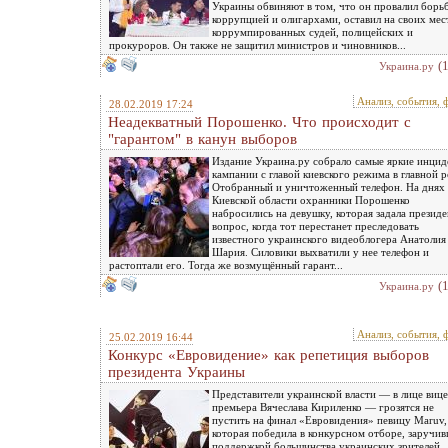
Украины обвиняют в том, что он провалил борь
коррупцией и олигархами, оставил на своих мес
коррумпированных судей, полицейских и
прокуроров. Он также не защитил министров и чиновников...
(
Украина.ру
Анализ, события, 
28.02.2019 17:24
Неадекватный Порошенко. Что происходит с
"гарантом" в канун выборов
Издание Украина.ру собрало самые яркие инци
кампании с главой киевского режима в главной р
Отобранный и уничтоженный телефон. На днях 
Киевской области охранники Порошенко
набросились на девушку, которая задала презид
вопрос, когда тот перестанет преследовать
известного украинского видеоблогера Анатолия
Шария. Силовики выхватили у нее телефон и
растоптали его. Тогда же возмущённый гарант...
(
Украина.ру
Анализ, события, 
25.02.2019 16:44
Конкурс «Евровидение» как репетиция выборов
президента Украины
Представители украинской власти — в лице вице
премьера Вячеслава Кириленко — грозятся не
пустить на финал «Евровидения» певицу Maruv,
которая победила в конкурсном отборе, заручи
поддержкой большинства украинских зрителей.