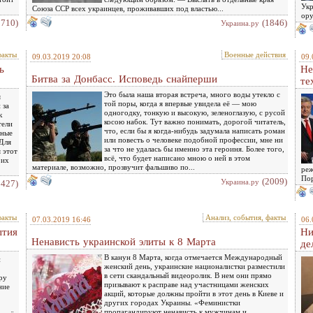
Укр
Союза ССР всех украинцев, проживавших под властью...
ору
1710)
(1846)
Украина.ру
факты
Военные действия
09.03.2019 20:08
09.
ь
Не
Битва за Донбасс. Исповедь снайперши
те
Это была наша вторая встреча, много воды утекло с
я
той поры, когда я впервые увидела её — мою
 за
одногодку, тонкую и высокую, зеленоглазую, с русой
к
косою набок. Тут важно понимать, дорогой читатель,
тели
что, если бы я когда-нибудь задумала написать роман
ьные
или повесть о человеке подобной профессии, мне ни
 Для
за что не удалась бы именно эта героиня. Более того,
 этот
всё, что будет написано мною о ней в этом
оих
материале, возможно, прозвучит фальшиво по...
реж
Пор
(2009)
Украина.ру
1427)
факты
Анализ, события, факты
07.03.2019 16:46
06.
ытия
Ни
Ненависть украинской элиты к 8 Марта
де
В канун 8 Марта, когда отмечается Международный
и
женский день, украинские националистки разместили
в сети скандальный видеоролик. В нем они прямо
ру
призывают к расправе над участницами женских
ние
акций, которые должны пройти в этот день в Киеве и
других городах Украины. «Феминистки
пропагандируют ненависть к мужчинам и