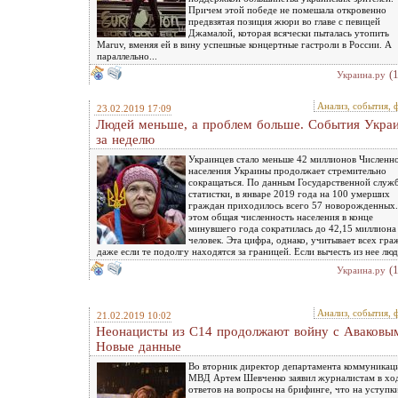
Причем этой победе не помешала откровенно
предвзятая позиция жюри во главе с певицей
Джамалой, которая всячески пыталась утопить
Maruv, вменяя ей в вину успешные концертные гастроли в России. А
параллельно...
(
Украина.ру
Анализ, события, 
23.02.2019 17:09
Людей меньше, а проблем больше. События Укра
за неделю
Украинцев стало меньше 42 миллионов Численн
населения Украины продолжает стремительно
сокращаться. По данным Государственной служ
статистки, в январе 2019 года на 100 умерших
граждан приходилось всего 57 новорожденных
этом общая численность населения в конце
минувшего года сократилась до 42,15 миллиона
человек. Эта цифра, однако, учитывает всех гра
даже если те подолгу находятся за границей. Если вычесть из нее люд
(
Украина.ру
Анализ, события, 
21.02.2019 10:02
Неонацисты из С14 продолжают войну с Аваковы
Новые данные
Во вторник директор департамента коммуникац
МВД Артем Шевченко заявил журналистам в хо
ответов на вопросы на брифинге, что на уступк