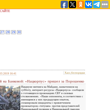
 САЙТЕ
27
28
29
30
Хаос,беспорядки
03.2019 16:41
й на Банковой: «Нацкорпус» пришел за Порошенко
Накануне митинга на Майдане, назначенном на
субботу, интернет-ресурсы «Нацкорпуса» сообщили
о готовящихся провокациях СБУ и силовых
столкновениях. «Наши оппоненты, в соответствии с
имеющимся у них предыдущим опытом,
спланировали инциденты с привлечением
провокаторов-«титушек» против представителей
Национальной полиции и Национальной гвардии