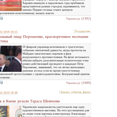
Харьков накануне и параллельно туда прибывали
представители разных городов, надеявшиеся, что
именно Первая столица станет центром
ротивления нелегитимному захвату власти.
(1392)
Украина.ру
Государство
02.2019 18:15
овавый пиар Порошенко, красноречивое молчание
тина
20 февраля украинцы вспоминали о трагических
событиях пятилетней давности, когда протесты на
Майдане окончательно перешли в фазу
вооруженного противостояния. На фоне печального
юбилея набрать дополнительные политические очки
решил действующий президент и кандидат Петр
Порошенко, заявивший, что он лично вытаскивал
раненых из-под огня во время ожесточенных
лкновений протестующих с правоохранителями. Безграничный цинизм
ошенко...
(1689)
Украина.ру
Анализ, события, факты
02.2019 18:38
к в Киеве резали Тараса Шевченко
Украинские националисты уничтожили еще одну
художественную выставку. На этот раз мишенью для
их атаки стали картины иллюстратора Александра