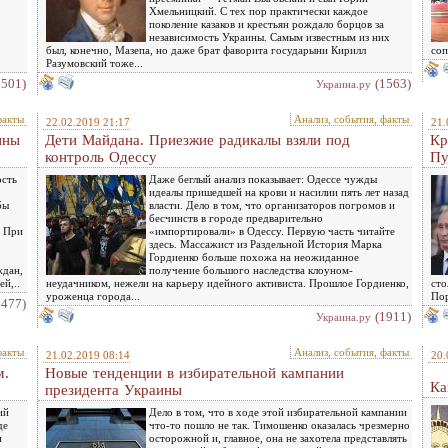
Хмельницкий. С тех пор практически каждое
поколение казаков и крестьян рождало борцов за
независимость Украины. Самым известным из них
был, конечно, Мазепа, но даже брат фаворита государыни Кирилл
соп
Разумовский тоже...
1501)
(1563)
Украина.ру
факты
Анализ, события, факты
22.02.2019 21:17
21.
ины
Дети Майдана. Приезжие радикалы взяли под
Кр
контроль Одессу
Пу
ость
Даже беглый анализ показывает: Одессе чужды
идеалы пришедшей на крови и насилии пять лет назад
бы
власти. Дело в том, что организаторов погромов и
бесчинств в городе предварительно
. При
«импортировали» в Одессу. Первую часть читайте
здесь. Массажист из Раздельной История Марка
Гордиенко больше похожа на неожиданное
ждан,
получение большого наследства клоуном-
ей,..
неудачником, нежели на карьеру идейного активиста. Прошлое Гордиенко,
сто
уроженца города...
Пор
1477)
(1911)
Украина.ру
факты
Анализ, события, факты
21.02.2019 08:14
20.
м.
Новые тенденции в избирательной кампании
Ка
президента Украины
ий
Дело в том, что в ходе этой избирательной кампании
де
что-то пошло не так. Тимошенко оказалась чрезмерно
и
осторожной и, главное, она не захотела представлять