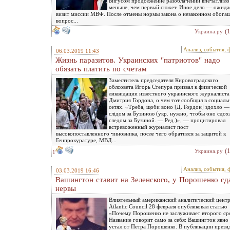
Бигусом продолжение разоблачений впечатлило
меньше, чем первый сюжет. Иное дело — ожид
визит миссии МВФ. После отмены нормы закона о незаконном обога
вопрос...
(
Украина.ру
Анализ, события, 
06.03.2019 11:43
Жизнь паразитов. Украинских "патриотов" надо
обязать платить по счетам
Заместитель председателя Кировоградского
облсовета Игорь Степура призвал к физической
ликвидации известного украинского журналиста
Дмитрия Гордона, о чем тот сообщил в социаль
сетях. «Треба, щоби воно [Д. Гордон] здохло —
слідом за Бузиною (укр. нужно, чтобы оно сдо
следом за Бузиной. — Ред.)», — процитировал
встревоженный журналист пост
высокопоставленного чиновника, после чего обратился за защитой к
Генпрокуратуре, МВД...
(
Украина.ру
1
Анализ, события, 
03.03.2019 16:46
Вашингтон ставит на Зеленского, у Порошенко сд
нервы
Влиятельный американский аналитический цент
Atlantic Council 28 февраля опубликовал статью
«Почему Порошенко не заслуживает второго ср
Название говорит само за себя: Вашингтон явно
устал от Петра Порошенко. В публикации прези