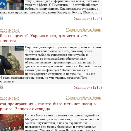
тему и, пока идет информационная волна, пытаются
усилить эффект. У Тимошенко — богатейший опыт
работы с импичментом. Она призывала отправить в
тавку всех прежних президентов, кроме Кравчука: Кучму, Ющенко,..
(1584)
Украина.ру
Анализ, события, факты
02.2019 08:42
йна спецслужб Украины: кто, для чего и чем
кончится
Впрочем, даже при отсутствии перестрелок есть что-
то глубоко ненормальное в том, что вопросами
чистоты выборов занимаются спецслужбы и
связанные со спецслужбами общественные
объединения явно парамилитарного характера. И
здесь возникает три главных вопроса. Первый. Кто на
самом деле конфликтует? Политическая суть
происходящего совершенно прозрачна — как и в
4 году, основные игроки (ими, по умолчанию, являются Пётр
ошенко и...
(1218)
Украина.ру
Анализ, события, факты
02.2019 08:42
езд проигравших - как это было пять лет назад в
рькове. Записки очевидца
Страна была в шоке от только что произошедшей на
Майдане бойни, стало известно, что Киев полностью
захвачен путчистами, а на его окраинах шли
настоящие бои между боевиками и отступавшими
отрядами "Беркута". Виктор Янукович прилетел в