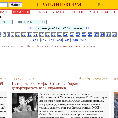
ПРАВДИНФОРМ
Рег
НАЯ
НОВОСТИ
ВИДЕО
СТАТЬИ
КНИГИ
КОНТАКТЫ
О
1
–
<<
>>
6
7
8
9
10
11
12
13
14
15
16
17
18
19
20
21
22
23
24
25
26
241
242
243
244
245
246
247
,
,
,
,
,
,
орское право
Трамп
Путин
Зеленский
Украина
русский язык
терроризм
факты
Ложь, бред, вред, деза
11.03.2019 19:13
10.
ВД
Исторические мифы: Сталин собирался
Бо
депортировать всех украинцев
Впервые этот «приказ» был опубликован в
раине
«Литературной Украине» в феврале 1992 года, через
два месяца после распада СССР. Согласно приказу,
цию
все украинцы, находившиеся на оккупированных
уста)
территориях (то есть вообще все жители УССР)
та в
подлежали высылке в отдаленные края Советского
Союза. В кратком изложении приказ выглядел
тоит
следующим образом: — Выслать в отдельные края