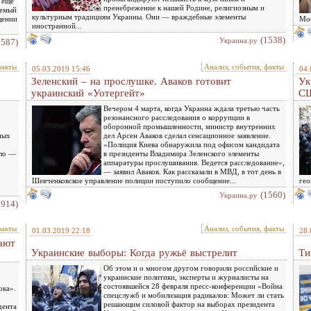
 ещё
пренебрежение к нашей Родине, религиозным и
аемый
культурным традициям Украины. Они — враждебные элементы
щении
Мос
иностранной...
(1538)
Украина.ру
1587)
факты
Анализ, события, факты
05.03.2019 15:46
04.
Зеленский – на прослушке. Аваков готовит
Ук
украинский «Уотергейт»
С
Вечером 4 марта, когда Украина ждала третью часть
резонансного расследования о коррупции в
оборонной промышленности, министр внутренних
ных
дел Арсен Аваков сделал сенсационное заявление.
«Полиция Киева обнаружила под офисом кандидата
хло —
в президенты Владимира Зеленского элементы
аппаратуры прослушивания. Ведется расследование»,
— заявил Аваков. Как рассказали в МВД, в тот день в
Шевченковское управление полиции поступило сообщение...
гео
(1560)
Украина.ру
1914)
факты
Анализ, события, факты
01.03.2019 22:18
28.
ают
Украинские выборы: Когда ружьё выстрелит
Ти
Об этом и о многом другом говорили российские и
р
украинские политики, эксперты и журналисты на
состоявшейся 28 февраля пресс-конференции «Война
ока».
спецслужб и мобилизация радикалов: Может ли стать
решающим силовой фактор на выборах президента
дента