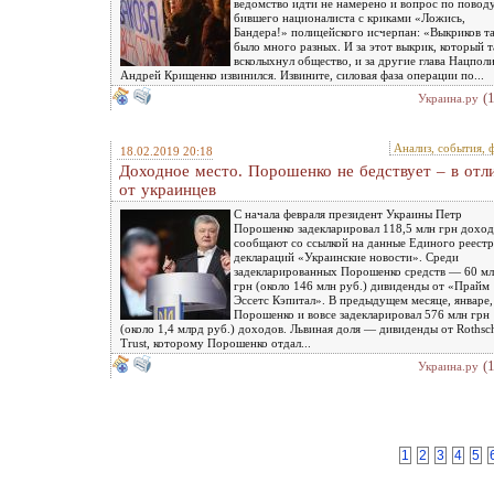
ведомство идти не намерено и вопрос по повод
бившего националиста с криками «Ложись,
Бандера!» полицейского исчерпан: «Выкриков т
было много разных. И за этот выкрик, который т
всколыхнул общество, и за другие глава Нацпол
Андрей Крищенко извинился. Извините, силовая фаза операции по...
(
Украина.ру
Анализ, события, 
18.02.2019 20:18
Доходное место. Порошенко не бедствует – в отл
от украинцев
С начала февраля президент Украины Петр
Порошенко задекларировал 118,5 млн грн доход
сообщают со ссылкой на данные Единого реестр
деклараций «Украинские новости». Среди
задекларированных Порошенко средств — 60 м
грн (около 146 млн руб.) дивиденды от «Прайм
Эссетс Кэпитал». В предыдущем месяце, январе,
Порошенко и вовсе задекларировал 576 млн грн
(около 1,4 млрд руб.) доходов. Львиная доля — дивиденды от Rothsch
Trust, которому Порошенко отдал...
(
Украина.ру
1
2
3
4
5