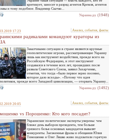
Украине такая ситуация — власть каждого, кто ее
критикует, заносит в разряд агентов Кремля, агентов
квы и тому подобное. Владимир Скачко...
(1948)
Украина.ру
Анализ, события, факты
03.2019 17:23
раинскими радикалами командуют кураторы из
ША
Заказчиками ситуации в стране являются крупные
геополитические игроки, рассматривающие Украину
лишь как инструмент воздействия, прежде всего на
Российскую Федерацию, и этот инструмент
создавался в течение всех лет, прошедших после
развала Советского Союза, заявил Захарченко,
отметив, что тогда «было первое зерно посеяно,
которое дало всходы». «Потому что идея
политиков, прежде всего Западной цивилизации, — оторвать Украину...
(1492)
Украина.ру
Анализ, события, факты
02.2019 20:05
мошенко vs Порошенко: Кто кого посадит?
Украинские политические эксперты уверены: чем
ближе день выборов президента, тем больше
грязного белья основных кандидатов вывалят
конкуренты. Заезженные фразы и обещания Юлия
Тимошенко и Олег Ляшко живо подхватили горячую