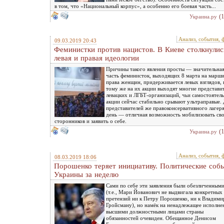
в том, что «Национальный корпус», а особенно его боевая часть...
(
Украина.ру
Анализ, события, 
09.03.2019 20:43
Феминистки против нацистов. В Киеве столкнулис
левая и правая идеологии
Причины такого явления просты — значительна
часть феминисток, выходящих 8 марта на марши
права женщин, придерживается левых взглядов, 
тому же на их акции выходят многие представи
левацких и ЛГБТ-организаций, чьи самостоятел
акции сейчас стабильно срывают ультраправые.
представителей же правоконсервативного лагеря
день — отличная возможность мобилизовать св
сторонников и заявить о себе.
(
Украина.ру
Анализ, события, 
08.03.2019 18:06
Порошенко теряет инициативу. Политические соб
Украины за неделю
Сами по себе эти заявления были обезличенным
(т.е., Мари Йованович не выдвигала конкретных
претензий ни к Петру Порошенко, ни к Владими
Гройсману), но намёк на ненадлежащее исполне
высшими должностными лицами страны
обязанностей очевиден. Обещанное Денисом