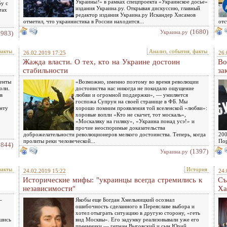
Украины?» в рамках спецпроекта «Украинское досье»
бу с
издания Украина.ру. Открывая дискуссию, главный
тах
редактор издания Украина.ру Искандер Хисамов
отметил, что украинистика в России находится...
отс
(1680)
Украина.ру
1983)
факты
Анализ, события, факты
26.02.2019 17:25
26.
Жажда власти. О тех, кто на Украине достоин
Во
стабильности
за
денты
«Возможно, именно поэтому во время революции
оли.
достоинства нас никогда не покидало ощущение
в
любви и огромной поддержки», — умиляется
госпожа Супрун на своей странице в ФБ. Мы
енту
хорошо помним проявления той вселенской «любви»:
хоровые вопли «Кто не скачет, тот москаль»,
«Москаляку на гиляку», «Украина понад усэ!» и
прочие неоспоримые доказательства
доброжелательности революционеров мелкого достоинства. Теперь, когда
200
пролиты реки человеческой...
Пор
1844)
(1397)
Украина.ру
факты
История
24.02.2019 15:22
24.
Исторические мифы: "украинцы всегда стремились к
Съ
независимости"
Ха
-
Якобы еще Богдан Хмельницкий осознал
ошибочность сделанного в Переяславе выбора и
хотел отыграть ситуацию в другую сторону, «геть
вшись
вид Москвы». Его задумку реализовывали уже его
преемники — гетман Выговский и сын Юрий