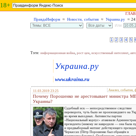
18+
ГЛАВ
ПравдаИнформ
≈
Новости, события
≈
Украина.ру
≈ 24
Или:
1
2
3
4
5
Тэги:
,
,
,
информационная война
рост цен
искусственный интеллект
авт
Украина.ру
www.ukraina.ru
Анализ, события, 
11.03.2019 23:25
Почему Порошенко не арестовывает министра М
Украины?
Судебный иск — непосредственное следствие
переворота, чуть было не произошедшего на Ук
во время выходных. Активисты партии
«Национальный корпус» атаковали Администра
президента (никому не навредили — она была п
и предвыборный митинг действующего президен
Черкассах (Пётр Порошенко был обращён в
паническое бегство). Особенность ситуации сос