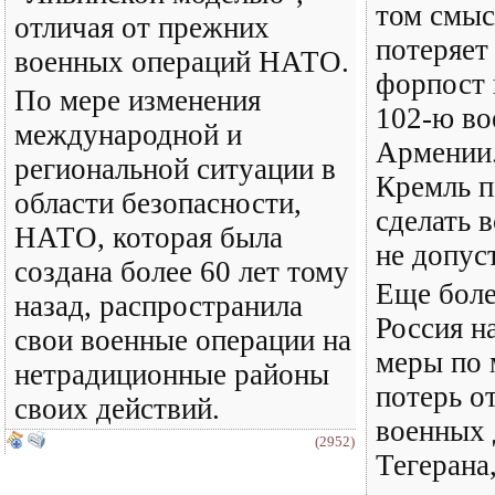
том смыс
отличая от прежних
потеряет
военных операций НАТО.
форпост 
По мере изменения
102-ю во
международной и
Армении.
региональной ситуации в
Кремль п
области безопасности,
сделать в
НАТО, которая была
не допус
создана более 60 лет тому
Еще боле
назад, распространила
Россия н
свои военные операции на
меры по
нетрадиционные районы
потерь о
своих действий.
военных 
(2952)
Тегерана,