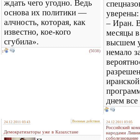
ждать чего угодно. Ведь
спецназо
основа их политики —
уверены:
алчность, которая, как
– Иран. 
известно, кое-кого
месяцы в
сгубила».
высшем у
немало з
(5038)
1
вероятно
разрешен
иранской
програм
днем все
Военные действия
24.12.2011 03:43
24.12.2011 03:05
Российский ком
Демократизаторы уже в Казахстане
народами Ливии
соболезнование