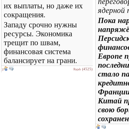
перегово
их выплаты, но даже их
ядерной 
сокращения.
Пока на
Западу срочно нужны
напряжё
ресурсы. Экономика
Персидск
трещит по швам,
финансов
финансовая система
Европе 
балансирует на грани.
последни
(4525)
Rajah
3
стало п
кредитн
Франци
Китай п
свою бор
сохранен