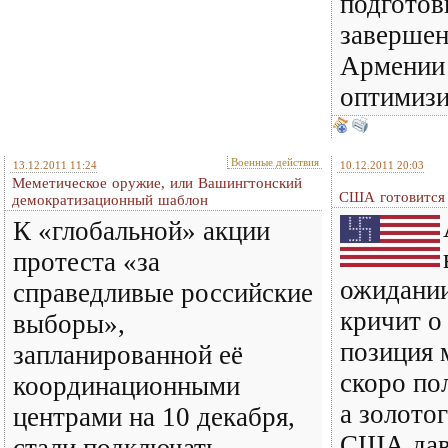
подготов
завершен
Армении
оптимизир
Военные действия
13.12.2011 11:24
10.12.2011 20:03
Меметическое оружие, или Вашингтонский
США готовится 
демократизационный шаблон
К «глобальной» акции
протеста «за
ожидании
справедливые российские
кричит о 
выборы»,
позиция 
запланированной её
скоро по
координационными
а золотог
центрами на 10 декабря,
США давн
стали подключать