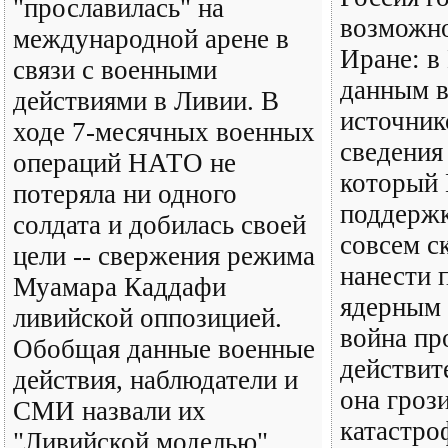
"прославилась" на
возможно
международной арене в
Иране: в
связи с военными
данным 
действиями в Ливии. В
источник
ходе 7-месячных военных
сведения 
операций НАТО не
который 
потеряла ни одного
поддерж
солдата и добилась своей
совсем с
цели -- свержения режима
нанести 
Муамара Каддафи
ядерным 
ливийской оппозицией.
война пр
Обобщая данные военные
действит
действия, наблюдатели и
она гроз
СМИ назвали их
катастро
"Ливийской моделью",