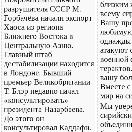
близким 
разрушителя СССР М.
всему си
Горбачёва начали экспорт
Вашу пре
Хаоса из региона
любимую 
Ближнего Востока в
однажды 
Центральную Азию.
атакуют 
Главный штаб
военной 
дестабилизации находится
терактов
в Лондоне. Бывший
вашу бол
премьер Великобритании
Вместе с
Т. Блэр недавно начал
мир на с
«консультировать»
Мы увере
президента Назарбаева.
сирийски
До этого он
объедини
консультировал Каддафи.