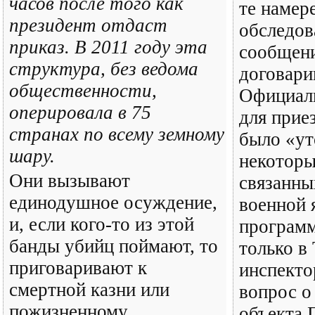
часов после того как
те намер
президент отдаст
обследов
приказ. В 2011 году эта
сообщени
структура, без ведома
договари
общественности,
Официал
оперировала в 75
для прие
странах по всему земному
было «ут
шару.
некоторы
Они вызывают
связанны
единодушное осуждение,
военной 
и, если кого-то из этой
програм
банды убийц поймают, то
только в
приговаривают к
инспекто
смертной казни или
вопрос о
пожизненному
объекта 