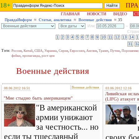
18+
ПР
ГЛАВНАЯ
НОВОСТИ
ВИДЕО
СТ
ПравдаИнформ
≈
Статьи, аналитика
≈
Военные действия
≈ 35
Или:
–
Страни
1
2
3
4
5
6
7
8
9
10
11
12
13
14
1
31
3
Тэги:
,
,
,
,
,
,
,
,
,
Россия
Китай
США
Украина
Сирия
Евросоюз
Англия
Трамп
Путин
Порошенко
,
,
фейки
пропаганда
рост цен
Военные действия
Военные действия
08.06.2012 16:51
03.06.2012 12:16
Ливийская исла
"Мне стыдно быть американцем"
(LIFG) атакует 
"В американской
армии унижают
за честность... но
если ты тщеславный
своих бо