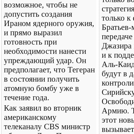
возможное, чтобы не
стратегия
допустить создания
только к
Ираном ядерного оружия,
Братьев-
и прямо выразил
передаче
готовность при
Джазира 
необходимости нанести
и к подд
упреждающий удар. Он
Аль-Каид
предполагает, что Тегеран
будут в 
в состоянии получить
контроли
атомную бомбу уже в
Сирийск
течение года.
Освобод
Как заявил во вторник
Армию. Т
американскому
этот нов
телеканалу CBS министр
вызывает