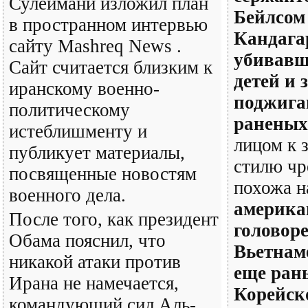
Сулеймани изложил план
Бейлсом
в пространном интервью
Кандагар
сайту Mashreq News .
убивав
Сайт считается близким к
детей и 
иранскому военно-
поджига
политическому
раненых
истеблишменту и
лицом к 
публикует материалы,
стилю чр
посвященные новостям
похожа 
военного дела.
америка
После того, как президент
головоре
Обама пояснил, что
Вьетнаме
никакой атаки против
еще ран
Ирана не намечается,
Корейско
командующий сил Аль-