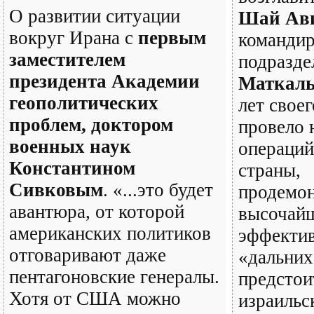
О развитии ситуации
Шай Ав
вокруг Ирана с
первым
командир
заместителем
подразде
президента Академии
Маткал
геополитических
лет свое
проблем, доктором
провело 
военных наук
операций
Константином
страны,
Сивковым
. «...это будет
продемо
авантюра, от которой
высочай
американских политиков
эффектив
отговаривают даже
«дальних
пентагоновские генералы.
предстои
Хотя от США можно
израильс