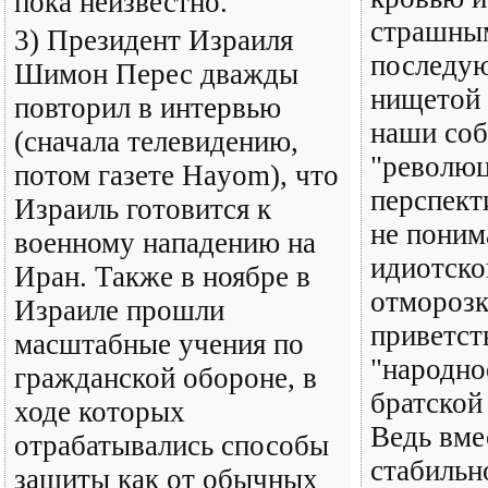
пока неизвестно.
страшным
3) Президент Израиля
последу
Шимон Перес дважды
нищетой 
повторил в интервью
наши соб
(сначала телевидению,
"револю
потом газете Hayom), что
перспект
Израиль готовится к
не поним
военному нападению на
идиотско
Иран. Также в ноябре в
отморозк
Израиле прошли
приветст
масштабные учения по
"народно
гражданской обороне, в
братской
ходе которых
Ведь вме
отрабатывались способы
стабильн
защиты как от обычных