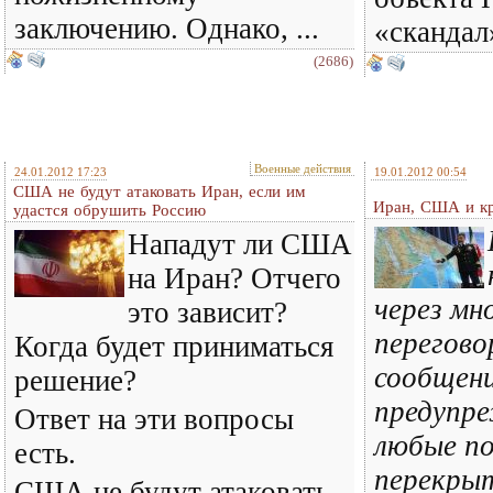
заключению. Однако, ...
«скандал»
(2686)
Военные действия
24.01.2012 17:23
19.01.2012 00:54
США не будут атаковать Иран, если им
Иран, США и кр
удастся обрушить Россию
Нападут ли США
на Иран? Отчего
через мн
это зависит?
перегово
Когда будет приниматься
сообщени
решение?
предупр
Ответ на эти вопросы
любые п
есть.
перекры
США не будут атаковать