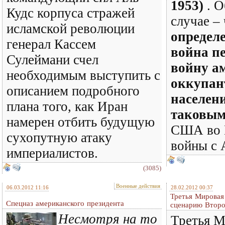
1953)
. 
Кудс корпуса стражей
случае –
исламской революции
определ
генерал Кассем
война пе
Сулеймани счел
войну а
необходимым выступить с
оккупан
описанием подробного
населен
плана того, как Иран
таковы
намерен отбить будущую
США во В
сухопутную атаку
войны с 
империалистов.
(3085)
Военные действия
06.03.2012 11:16
28.02.2012 00:37
Третья Мировая
Спецназ американского президента
сценарию Втор
Несмотря на то
Третья М