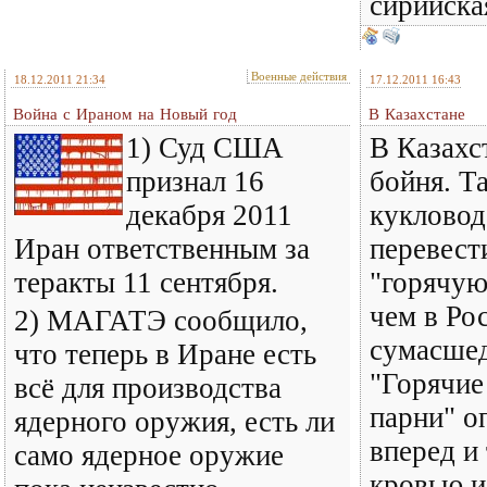
сирийска
Военные действия
18.12.2011 21:34
17.12.2011 16:43
Война с Ираном на Новый год
В Казахстане
1) Суд США
В Казахс
признал 16
бойня. Т
декабря 2011
кукловод
Иран ответственным за
перевест
теракты 11 сентября.
"горячую
чем в Ро
2) МАГАТЭ сообщило,
сумасшед
что теперь в Иране есть
"Горячие
всё для производства
парни" о
ядерного оружия, есть ли
вперед и
само ядерное оружие
кровью и