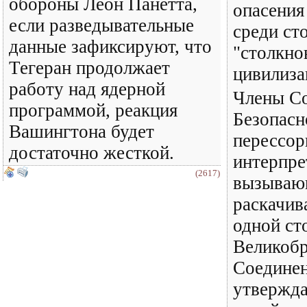
обороны Леон Панетта,
опасения
если разведывательные
среди ст
данные зафиксируют, что
"столкно
Тегеран продолжает
цивилиза
работу над ядерной
Члены С
программой, реакция
Безопас
Вашингтона будет
перессор
достаточно жесткой.
интерпре
(2617)
вызываю
раскачив
одной ст
Великобр
Соедине
утвержда