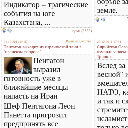
борьбе з
Индикатор – трагические
земле.
события на юге
Казахстана, ...
(3683)
РуАН
Военные действия
21.12.2011 04:57
20.12.2011 17:44
Пентагон выходит из израильской тени в
Сирийская Осво
"иранском вопросе"
командованием 
Триполи
Пентагон
Вслед за
выразил
весной" 
готовность уже в
вмешател
ближайшие месяцы
НАТО, к
напасть на Иран
и так и 
Шеф Пентагона Леон
стремитс
Панетта пригрозил
исламист
предпринять все
только в