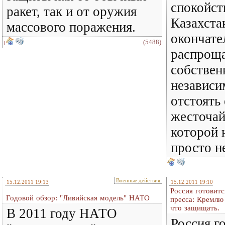
спокойст
ракет, так и от оружия
Казахста
массового поражения.
окончате
(5488)
1
распроща
собствен
независи
отстоять 
жесточай
которой 
просто не
Военные действия
15.12.2011 19:13
15.12.2011 19:10
Россия готовитс
Годовой обзор: "Ливийская модель" НАТО
пресса: Кремлю 
что защищать.
В 2011 году НАТО
Россия г