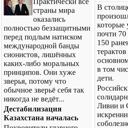
Практически все
В столиц
страны мира
произошл
оказались
которые 
полностью беззащитными
почти 70
перед подлым натиском
150 ране
международной банды
терактов 
сионистов, лишённых
основном
каких-либо моральных
в том чи
принципов. Они хуже
дети.
зверья, потому что
Российск
обычное зверьё себя так
солидарн
никогда не ведёт...
Ливии и 
Дестабилизация
искренни
Казахстана началась
соболезн
Покровители главного