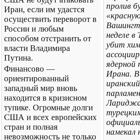
пролив б
Иран, если им удастся
«красную
осуществить переворот в
Вашингт
России и любым
неделе в
способом отстранить от
убит хим
власти Владимира
ассоциир
Путина.
ядерной
Финансово —
Ирана. В
ориентированный
иранский
западный мир вновь
парламе
находится в кризисном
Лариджа
тупике. Огромные долги
турецки
США и всех европейских
официал
стран и полная
намекал 
невозможность не только