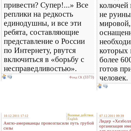
привести? Супер!...» Все
колючей 
реплики на редкость
не руины
единодушны, и все эти
мировой,
ребята, составляющие
оснащен
представление о России
необходи
по Интернету, рвутся
которых
включиться в «борьбу с
более 60
несправедливостью».
готов пр
человек.
(3373)
Фонд СК
Военные действия
10.12.2011 17:12
07.12.2011 09:39
English
Лидер «Хезболл
Англо-американцы провозгласили путь грубой
организация им
силы
для поддержки 