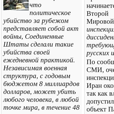
что
начинает
политическое
Второй
убийство за рубежом
Мирово
представляет собой акт
инспекци
войны, Соединенные
диссиде
Штаты сделали такие
требующи
убийства своей
русских 
ежедневной практикой.
По сооб
Независимая военная
СМИ, оч
структура, с годовым
инспекц
бюджетом 8 миллиардов
Иран око
долларов, может убить
так как 
любого человека, в любой
допустил
точке мира, в течение 48
объект П