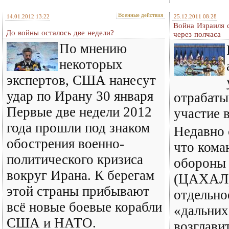
Военные действия
14.01.2012 13:22
25.12.2011 08:28
Война Израиля 
До войны осталось две недели?
через полчаса
По мнению
некоторых
экспертов, США нанесут
удар по Ирану 30 января
отрабаты
Первые две недели 2012
участие 
года прошли под знаком
Недавно 
обострения военно-
что кома
политического кризиса
обороны
вокруг Ирана. К берегам
(ЦАХАЛ)
этой страны прибывают
отдельно
всё новые боевые корабли
«дальних
США и НАТО.
возглави