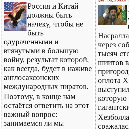
Россия и Китай
должны быть
начеку, чтобы не
быть
Насралла
одураченными и
через со
втянутыми в большую
тысяч ст
войну, результат которой,
шиитов 
как всегда, будет в наживе
пригород
англосаксонских
оплота Х
международных пиратов.
выступил
Поэтому, в конце нам
которую 
остаётся ответить на этот
гигантск
важный вопрос:
Хезболла
занимаемся ли мы
сражалас