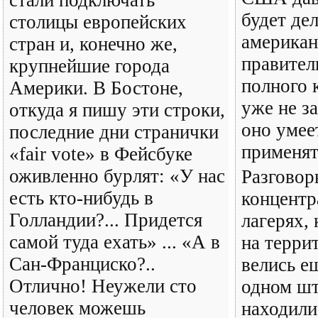
будет дел
столицы европейских
американ
стран и, конечно же,
правител
крупнейшие города
полного 
Америки. В Бостоне,
уже не за
откуда я пишу эти строки,
оно умее
последние дни странички
применят
«fair vote» в Фейсбуке
оживленно бурлят: «У нас
Разговор
есть кто-нибудь в
концент
Голландии?... Придется
лагерях,
самой туда ехать» ... «А в
на терр
Сан-Франциско?..
велись е
Отлично! Неужели сто
одном шт
человек можешь
находили