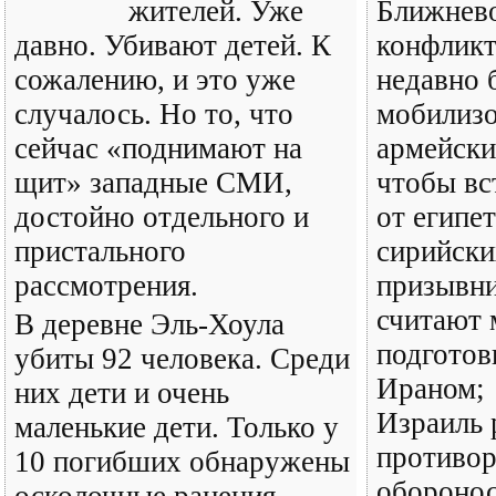
жителей. Уже
Ближнев
давно. Убивают детей. К
конфликт
сожалению, и это уже
недавно 
случалось. Но то, что
мобилиз
сейчас «поднимают на
армейски
щит» западные СМИ,
чтобы вс
достойно отдельного и
от египе
пристального
сирийски
рассмотрения.
призывни
считают
В деревне Эль-Хоула
подготов
убиты 92 человека. Среди
Ираном;
них дети и очень
Израиль 
маленькие дети. Только у
противо
10 погибших обнаружены
оборонос
осколочные ранения.