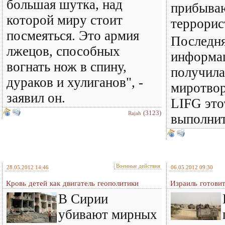
большая шутка, над
прибыва
которой миру стоит
террорис
посмеяться. Это армия
Последня
лжецов, способных
информа
вогнать нож в спину,
получила
дураков и хулиганов", -
миротво
заявил он.
LIFG это
(3123)
Rajah
выполнит
Военные действия
28.05.2012 14:46
06.05.2012 09:30
Кровь детей как двигатель геополитики
Израиль готовит
В Сирии
убивают мирных