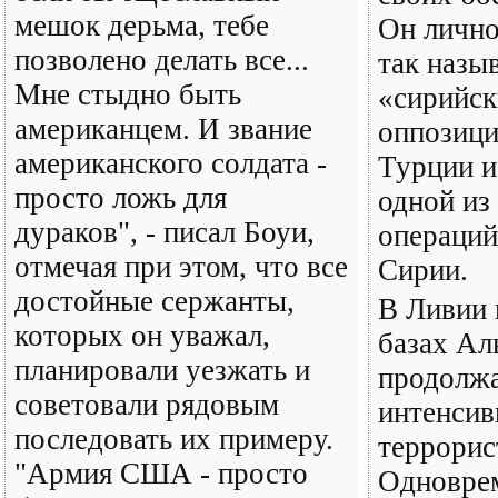
мешок дерьма, тебе
Он лично
позволено делать все...
так назы
Мне стыдно быть
«сирийск
американцем. И звание
оппозици
американского солдата -
Турции и
просто ложь для
одной из
дураков", - писал Боуи,
операций
отмечая при этом, что все
Сирии.
достойные сержанты,
В Ливии 
которых он уважал,
базах Ал
планировали уезжать и
продолжа
советовали рядовым
интенсив
последовать их примеру.
террорис
"Армия США - просто
Одноврем