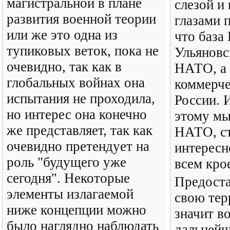
магистральной в плане
слезой и
развития военной теории
глазами 
или же это одна из
что база
тупиковых веток, пока не
Ульяновс
очевидно, так как в
НАТО, а
глобальных войнах она
коммерче
испытания не проходила,
России. 
но интерес она конечно
этому мы
же представляет, так как
НАТО, ст
очевидно претендует на
интересно
роль "будущего уже
всем кро
сегодня". Некоторые
Предост
элементы излагаемой
свою тер
ниже концепции можно
значит в
было наглядно наблюдать
дальнейш