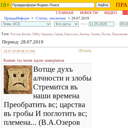
18+
ПР
ГЛАВНАЯ
НОВОСТИ
ВИДЕО
СТ
ПравдаИнформ
≈
Статьи, аналитика
≈ 28.07.2019
Или:
–
Тэги:
,
,
,
,
,
,
,
,
,
Россия
Китай
США
Украина
Сирия
Евросоюз
Англия
Трамп
Путин
Порошенко
Период: 28.07.2019
История
28.07.19 09:48
(11:00)
Каким ты меня ядом накормила
Вотще духъ
алчности и злобы
Стремится въ
наши времена
Преобратить вс; царства
въ гробы И поглотить вс;
племена... (В.А.Озеров