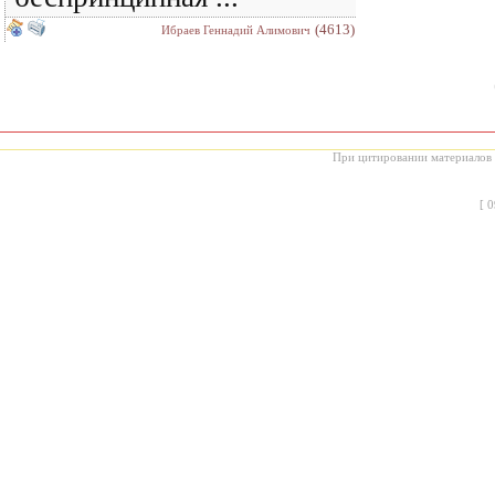
(4613)
Ибраев Геннадий Алимович
При цитировании материалов с
[
0