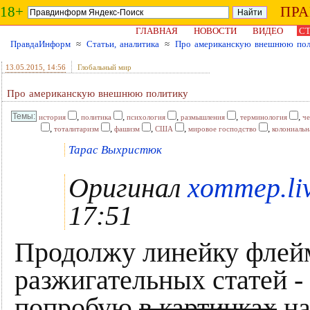
18+
ПР
ГЛАВНАЯ
НОВОСТИ
ВИДЕО
СТ
ПравдаИнформ
≈
Статьи, аналитика
≈
Про американскую внешнюю пол
13.05.2015
, 14:56
Глобальный мир
Про американскую внешнюю политику
,
,
,
,
,
история
политика
психология
размышления
терминология
че
,
,
,
,
,
тоталитаризм
фашизм
США
мировое господство
колониальн
Тарас Выхристюк
Оригинал
xommep.li
17:51
Продолжу линейку флей
разжигательных статей -
попробую
в картинках
на