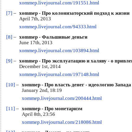
xommep.livejournal.com/191551.html
[7]
–
xommep - Про колонизаторский подход к жизни
April 7th, 2013
xommep.livejournal.com/94333.html
[8]
–
xommep - Фальшивые деньги
June 17th, 2013
xommep.livejournal.com/103894.html
[9]
–
xommep - Про эксплуатацию и халяву - о привл
December 1st, 2014
xommep.livejournal.com/197148.html
[10]
–
xommep - Про власть денег - идеологию Запада
January 2nd, 18:19
xommep.livejournal.com/200444.html
[11]
–
xommep - Про монетаризм
April 8th, 23:56
xommep.livejournal.com/218086.html