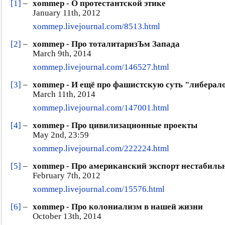
[1]
–
xommep - О протестантской этике
January 11th, 2012
xommep.livejournal.com/8513.html
[2]
–
xommep - Про тоталитаризЪм Запада
March 9th, 2014
xommep.livejournal.com/146527.html
[3]
–
xommep - И ещё про фашистскую суть "либерал
March 11th, 2014
xommep.livejournal.com/147001.html
[4]
–
xommep - Про цивилизационные проекты
May 2nd, 23:59
xommep.livejournal.com/222224.html
[5]
–
xommep - Про американский экспорт нестабильно
February 7th, 2012
xommep.livejournal.com/15576.html
[6]
–
xommep - Про колониализм в нашей жизни
October 13th, 2014