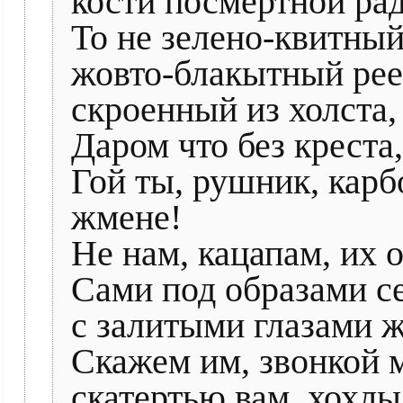
кости посмертной ра
То не зелено-квитный
жовто-блакытный рее
скроенный из холста,
Даром что без креста,
Гой ты, рушник, карб
жмене!
Не нам, кацапам, их 
Сами под образами се
с залитыми глазами ж
Скажем им, звонкой 
скатертью вам, хохлы