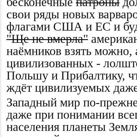
бесконечные
патроны
дол
свои ряды новых варваро
флагами США и ЕС и буд
"Ще не вмерла"
американ
наёмников взять можно, 
цивилизованных - лолшто
Польшу и Прибалтику, чт
ждёт цивилизуемых даже
Западный мир по-прежне
даже при понимании все
населения планеты Земля