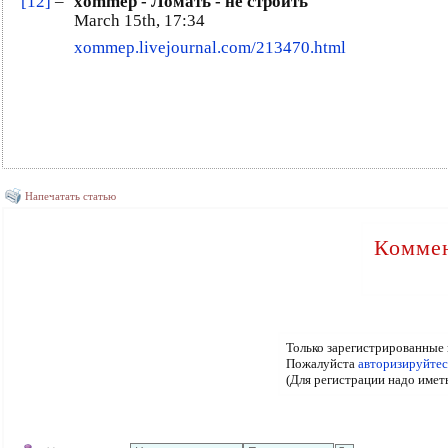
[12]
–
xommep - Ломать - не строить
March 15th, 17:34
xommep.livejournal.com/213470.html
Напечатать статью
Коммен
Только зарегистрированные 
Пожалуйста
авторизируйтес
(Для регистрации надо имет