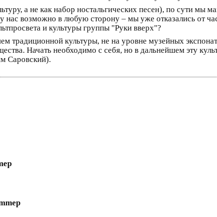
льтуру, а не как набор ностальгических песен), по сути мы
 у нас возможно в любую сторону – мы уже отказались от ча
ультпросвета и культуры группы "Руки вверх"?
м традиционной культуры, не на уровне музейных экспонатов
ества. Начать необходимо с себя, но в дальнейшем эту куль
им Саровский).
mep
ommep