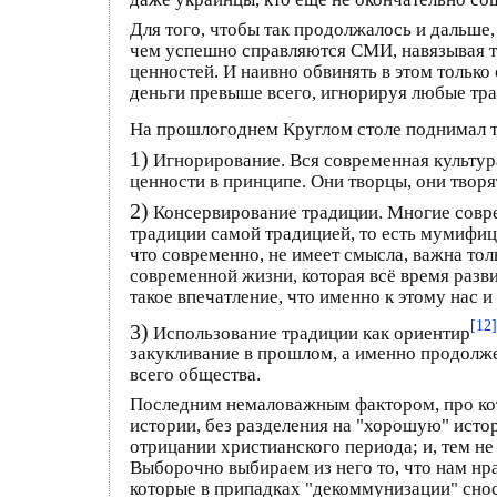
Для того, чтобы так продолжалось и дальше,
чем успешно справляются СМИ, навязывая т
ценностей. И наивно обвинять в этом только
деньги превыше всего, игнорируя любые тр
На прошлогоднем Круглом столе поднимал 
1)
Игнорирование. Вся современная культура
ценности в принципе. Они творцы, они творят
2)
Консервирование традиции. Многие совре
традиции самой традицией, то есть мумифиц
что современно, не имеет смысла, важна тол
современной жизни, которая всё время разви
такое впечатление, что именно к этому нас 
[12]
3)
Использование традиции как ориентир
закукливание в прошлом, а именно продолжен
всего общества.
Последним немаловажным фактором, про кот
истории, без разделения на "хорошую" исто
отрицании христианского периода; и, тем не
Выборочно выбираем из него то, что нам нр
которые в припадках "декоммунизации" снос