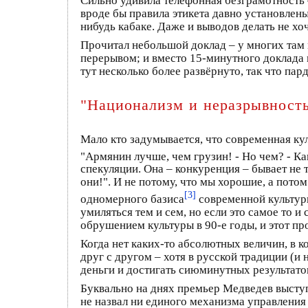
Сильно удивила телефонная безграмотность 
вроде бы правила этикета давно установлены,
нибудь кабаке. Даже и выводов делать не хоч
Прочитал небольшой доклад – у многих там м
перерывом; и вместо 15-минутного доклада м
тут несколько более развёрнуто, так что пар
"Национализм и неразрывност
Мало кто задумывается, что современная кул
"Армянин лучше, чем грузин! - Но чем? - Ка
спекуляции. Она – конкуренция – бывает не т
они!". И не потому, что мы хорошие, а пото
[3]
одномерного базиса
современной культуры
умиляться тем и сем, но если это самое то и
обрушением культуры в 90-е годы, и этот пр
Когда нет каких-то абсолютных величин, в 
друг с другом – хотя в русской традиции (и
деньги и достигать сиюминутных результато
Буквально на днях премьер Медведев выступ
не назвал ни единого механизма управления