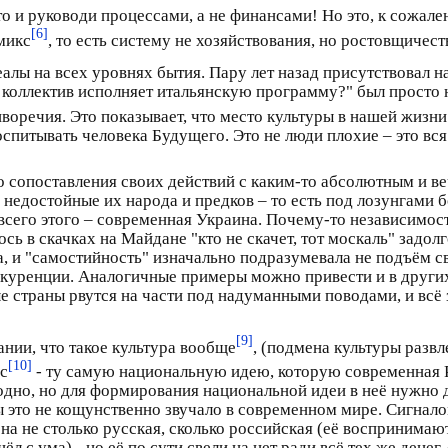
то и руководи процессами, а не финансами! Но это, к сожале
[6]
микс
, то есть систему не хозяйствования, но ростовщичест
еалы на всех уровнях бытия. Пару лет назад присутствовал н
оллектив исполняет итальянскую программу?" был просто н
иворечия. Это показывает, что место культуры в нашей жизни
воспитывать человека Будущего. Это не люди плохие – это вс
о сопоставления своих действий с каким-то абсолютным и в
 недостойные их народа и предков – то есть под лозунгами 
сего этого – современная Украина. Почему-то независимос
сь в скачках на Майдане "кто не скачет, тот москаль" задол
а, и "самостийность" изначально подразумевала не подъём с
онкуренции. Аналогичные примеры можно привести и в других
 страны рвутся на части под надуманными поводами, и всё за
[9]
нии, что такое культура вообще
, (подмена культуры разв
[10]
с
- ту самую национальную идею, которую современная Ро
одно, но для формирования национальной идеи в неё нужно д
ы это не кощунственно звучало в современном мире. Сигнал
она не столько русская, сколько российская (её воспринимают
л с ума) - но её по сути свели на нет ради всё тех же денег