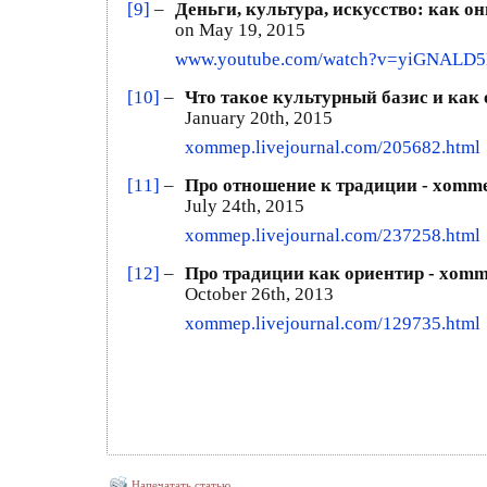
[9]
–
Деньги, культура, искусство: как 
on May 19, 2015
www.youtube.com/watch?v=yiGNALD
[10]
–
Что такое культурный базис и как 
January 20th, 2015
xommep.livejournal.com/205682.html
[11]
–
Про отношение к традиции - xomm
July 24th, 2015
xommep.livejournal.com/237258.html
[12]
–
Про традиции как ориентир - xom
October 26th, 2013
xommep.livejournal.com/129735.html
Напечатать статью