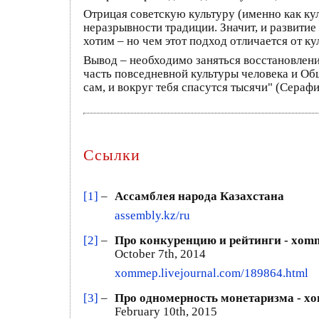
Отрицая советскую культуру (именно как ку
неразрывности традиции. Значит, и развитие
хотим – но чем этот подход отличается от к
Вывод – необходимо заняться восстановление
часть повседневной культуры человека и Общ
сам, и вокруг тебя спасутся тысячи" (Сераф
Ссылки
[1]
–
Ассамблея народа Казахстана
assembly.kz/ru
[2]
–
Про конкуренцию и рейтинги - xom
October 7th, 2014
xommep.livejournal.com/189864.html
[3]
–
Про одномерность монетаризма - x
February 10th, 2015