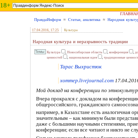
18+
ГЛАВНА
ПравдаИнформ
≈
Статьи, аналитика
≈
Народная культу
17.04.2016
, 17:25
Культура
Народная культура и неразрывность традиции
,
,
,
Культура
Новосибирская область
конференция
д
,
,
ценностей
национальная идея
традиционные ценнос
Тарас Выхристюк
xommep.livejournal.com
17.04.201
Мой доклад на конференции по этнокульту
Вчера прокрался с докладом на конференцию
общероссийского, гражданского самоосознан
например, в Казахстане есть аналогичная о
значительным – как минимум были представи
даже с большими научными степенями, приез
конференции; если все читают и никто не слуш