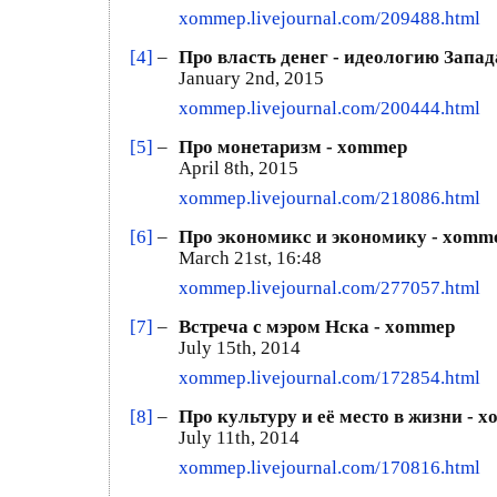
xommep.livejournal.com/209488.html
[4]
–
Про власть денег - идеологию Запад
January 2nd, 2015
xommep.livejournal.com/200444.html
[5]
–
Про монетаризм - xommep
April 8th, 2015
xommep.livejournal.com/218086.html
[6]
–
Про экономикс и экономику - xomm
March 21st, 16:48
xommep.livejournal.com/277057.html
[7]
–
Встреча с мэром Нска - xommep
July 15th, 2014
xommep.livejournal.com/172854.html
[8]
–
Про культуру и её место в жизни - 
July 11th, 2014
xommep.livejournal.com/170816.html