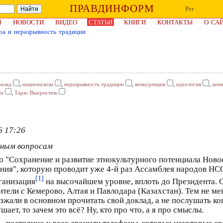
ПРАВДИНФОРМ
Рег
Я
НОВОСТИ
ВИДЕО
СТАТЬИ
КНИГИ
КОНТАКТЫ
О СА
ра и неразрывность традиции
,
,
,
,
,
оклад
национализм
неразрывность традиции
конкуренция
идеология
цен
,
ти
Тарас Выхристюк
6 17:26
рным вопросам
 "Сохранение и развитие этнокультурного потенциала Ново
ия", которую проводит уже 4-й раз Ассамблея народов НСО
[1]
рганизация
на высочайшем уровне, вплоть до Президента. 
тели с Кемерово, Алтая и Павлодара (Казахстан). Тем не ме
жали в основном прочитать свой доклад, а не послушать ког
ает, то зачем это всё? Ну, кто про что, а я про смыслы.