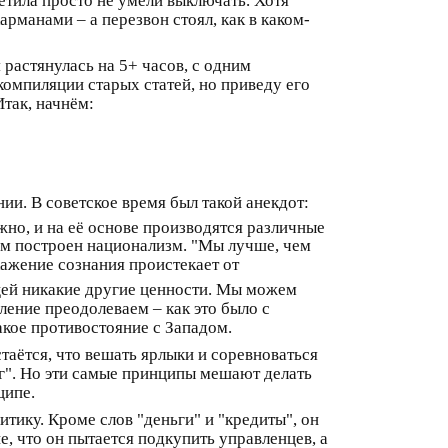
етила просто не умели выключать. Хотя
арманами – а перезвон стоял, как в каком-
 растянулась на 5+ часов, с одним
компиляции старых статей, но приведу его
Итак, начнём:
ии. В советское время был такой анекдот:
жно, и на её основе производятся различные
этом построен национализм. "Мы лучше, чем
кажение сознания проистекает от
щей никакие другие ценности. Мы можем
иление преодолеваем – как это было с
акое противостояние с Западом.
таётся, что вешать ярлыки и соревноваться
руг". Но эти самые принципы мешают делать
ципе.
тику. Кроме слов "деньги" и "кредиты", он
, что он пытается подкупить управленцев, а