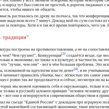
– постоянно у всех звонили телефоны, которые некоторые св
 и народ тут был совсем не простой, в дорогих пиджаках с к
ется, чтобы никого не обидеть.
ысль растекалась по древу на полчаса, так что конференция
не выделили всего 7 минут. Доклад мой по сути состоял из 
дон за повторы. Хотя я и так всё время повторяюсь, чего уж. 
ь традиции"
ьтура построена на противопоставлении, а не на сопоставлен
[2]
к чем? Чем грузин!". Конкуренция
создаётся везде, где мо
олько в экономике, но также и в культуре; в частности, на 
м что "лучше, чем они" - вот в чём большая проблема. Это ис
[4]
, основанной на идеологии власти денег
, и не учитываю
 сё начинает приносить убытки, мы с лёгкостью это самое ум
оцесс ровно так же продолжается и сейчас, несмотря ни на к
которых мы можем оценивать себя и окружающих, только и ос
 не только в русской) заложен принцип "человек человеку д
в – вот они и игнорируются современным обществом в прин
ал на съезде "Единой России" с докладом про аграрную поли
 этой важнейшей составляющей экономики; такое впечатление