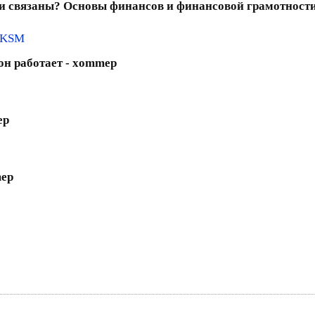
они связаны? Основы финансов и финансовой грамотности
5KSM
он работает - xommep
ep
mep