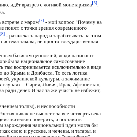
[5]
нию, идёт вразрез с логикой монетаризма
,
ва.
[7]
а встрече с мэром
- мой вопрос "Почему на
е понят; с точки зрения современного
[8]
- развлекать народ и зарабатывать на этом
я система такова; не просто государственная
ечным базисом ценностей, люди начинают
борьбы за национальное самосознание
ть там воспринимается исключительно в виде
го до Крыма и Донбасса. То есть логика
воей, украинской культуры, а зажимание
 случаях – Сирия, Ливия, Ирак, Афганистан,
 ради денег. И нас та же участь не избежит,
лечением толпы), и неспособности
ссия никак не выносит за все четверть века
ействительно поверить, и поставить
ом зарождения национальной идеи могла бы
 как свою и русские, и чечены, и татары, и
, стабильности и уважения к "партнёрам".