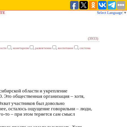
ЙТЕ
Select Language
▼
(3933)
,
,
,
,
ности
монетаризм
развлечение
воспитание
система
сибирской области и укрепление
. Это общественная организация – хотя,
Охват участников был довольно
нее, осталось ощущение говорильни – люди,
о-то – при этом теряется сам смысл