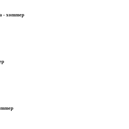
а - xommep
ep
xommep