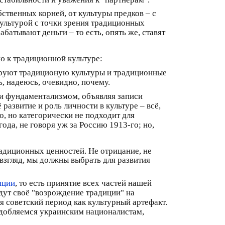
ственных корней, от культуры предков – с
ультурой с точки зрения традиционных
батывают деньги – то есть, опять же, ставят
ию к традиционной культуре:
рируют традиционую культуры и традиционные
ь, надеюсь, очевидно, почему.
и фундаментализмом, объявляя записи
азвитие и роль личности в культуре – всё,
о, но категорически не подходит для
ода, не говоря уж за Россию 1913-го; но,
радиционных ценностей. Не отрицание, не
взгляд, мы должны выбрать для развития
иции
, то есть принятие всех частей нашей
дут своё "возрождение традиции" на
я советский период как культурный артефакт.
подобляемся украинским националистам,