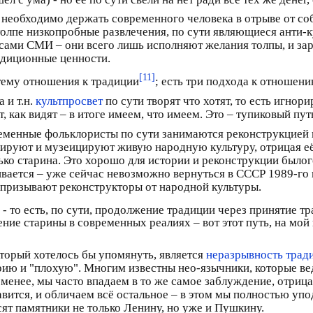
 необходимо держать современного человека в отрыве от соб
олпе низкопробные развлечения, по сути являющиеся анти-к
 сами СМИ – они всего лишь исполняют желания толпы, и зара
адиционные ценности.
[11]
тему отношения к традиции
; есть три подхода к отношен
 и т.н.
культпросвет
по сути творят что хотят, то есть игно
, как видят – в итоге имеем, что имеем. Это – тупиковый пут
менные фольклористы по сути занимаются реконструкцией 
ируют и музеицируют живую народную культуру, отрицая её р
ько старина. Это хорошо для истории и реконструкции былог
вается – уже сейчас невозможно вернуться в СССР 1989-го г
и призывают реконструкторы от народной культуры.
- то есть, по сути, продолжение традиции через принятие т
ие старины в современных реалиях – вот этот путь, на мой 
орый хотелось бы упомянуть, является
неразрывность трад
рию и "плохую". Многим известны нео-язычники, которые ве
 менее, мы часто впадаем в то же самое заблуждение, отрица
авится, и обличаем всё остальное – в этом мы полностью у
ят памятники не только Ленину, но уже и Пушкину.