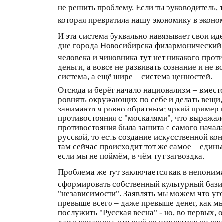
не решить проблему. Если ты руководитель, 
которая превратила нашу экономику в эконо
И эта система буквально навязывает свои ид
дне города Новосибирска филармонический к
человека и чиновника тут нет никакого прот
деньги, а вовсе не развивать сознание и не 
система, а ещё шире – система ценностей.
Отсюда и берёт начало национализм – вмест
ровнять окружающих по себе и делать вещи,
занимаются ровно обратным; яркий пример в
противостояния с "москалями", что выражало
противостояния была зашита с самого начал
русской, то есть создание искусственной к
там сейчас происходит тот же самое – единые
если мы не поймём, в чём тут загвоздка.
Проблема же тут заключается как в непонима
сформировать собственный культурный бази
"независимости". Заявлять мы можем что уг
превыше всего – даже превыше денег, как м
послужить "Русская весна" - но, во первых, 
даже украинцы, кто ещё не окончательно сошё