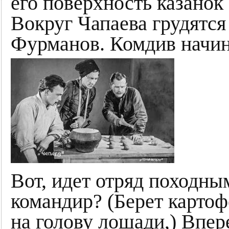
его поверхность казано
Вокруг Чапаева грудятся
Фурманов. Комдив начина
Вот, идет отряд походны
командир? (Берет карто
на голову лошади,) Впере