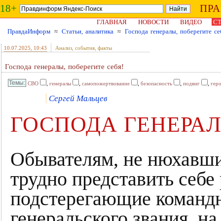
18+
ПР
ГЛАВНАЯ
НОВОСТИ
ВИДЕО
СТ
ПравдаИнформ
≈
Статьи, аналитика
≈
Господа генералы, поберегите се
10.07.2025
, 10:43
Анализ, события, факты
Господа генералы, поберегите себя!
,
,
,
,
,
СВО
генералы
самопожертвование
безопасность
подвиг
гер
Сергей Мальцев
ГОСПОДА ГЕНЕРАЛ
Обывателям, не нюхавших
трудно представить себе
подстерегающие командны
генеральского звания, на