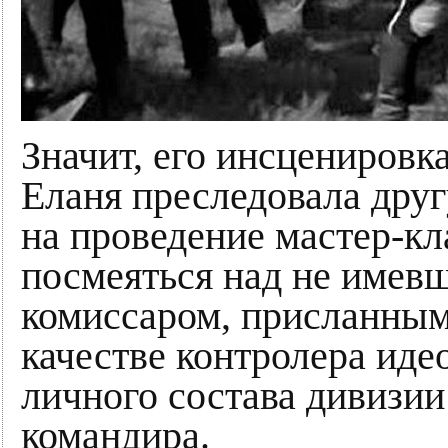
Значит, его инсценировк
Еланя преследовала дру
на проведение мастер-кл
посмеяться над не имев
комиссаром, присланным
качестве контролера иде
личного состава дивизии 
командира.