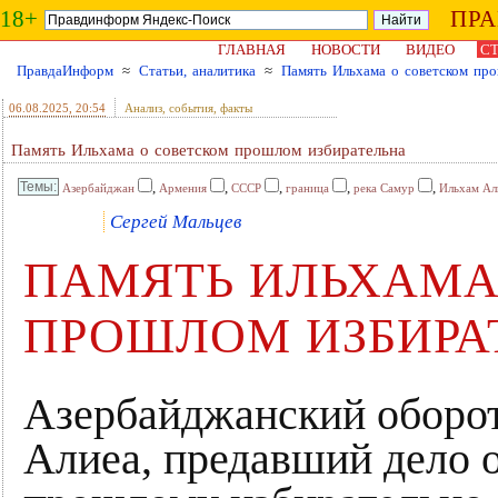
18+
ПР
ГЛАВНАЯ
НОВОСТИ
ВИДЕО
СТ
ПравдаИнформ
≈
Статьи, аналитика
≈
Память Ильхама о советском пр
06.08.2025
, 20:54
Анализ, события, факты
Память Ильхама о советском прошлом избирательна
,
,
,
,
,
Азербайджан
Армения
СССР
граница
река Самур
Ильхам Ал
Сергей Мальцев
ПАМЯТЬ ИЛЬХАМА
ПРОШЛОМ ИЗБИРА
Азербайджанский оборот
Алиеа, предавший дело о