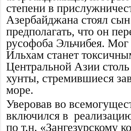
степени в прислужничес
Азербайджана стоял сын
предполагать, что он пер
русофоба Эльчибея. Мог 
Ильхам станет токсичным
Центральной Азии столь 
хунты, стремившиеся за
море.
Уверовав во всемогущес
включился в реализаци
по т.н. «Зангезурскому