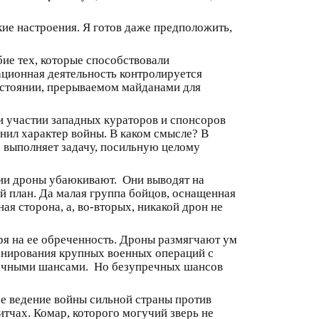
ие настроения. Я готов даже предположить,
ие тех, которые способствовали
ационная деятельность контролируется
состоянии, прерываемом майданами для
и участии западных кураторов и спонсоров
нил характер войны. В каком смысле? В
, выполняет задачу, посильную целому
нии дроны убаюкивают. Они выводят на
ий план. Да малая группа бойцов, оснащенная
ая сторона, а, во-вторых, никакой дрон не
ря на ее обреченность. Дроны размягчают ум
ланирования крупных военных операций с
пречными шансами. Но безупречных шансов
е ведение войны сильной страны против
итчах. Комар, которого могучий зверь не