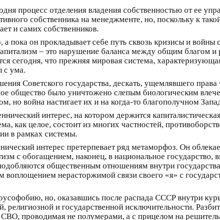
дня процесс отделения владения собственностью от ее упра
ивного собственника на менеджменте, но, поскольку к тако
ает и самих собственников.
 а пока он прокладывает себе путь сквозь кризисы и войны
апитализм – это нарушение баланса между общим благом и 
ется сегодня, что прежняя мировая система, характеризующа
 с ума.
ения Советского государства, дескать, ущемлявшего права 
ное общество было уничтожено слепым биологическим влечен
м, но война настигает их и на когда-то благополучном Запа
ннический интерес, на котором держится капиталистическая 
ма, как целое, состоит из многих частностей, противоборств
ии в рамках системы.
нический интерес претерпевает ряд метаморфоз. Он облекае
изм с обогащением, наконец, в национальное государство,
одобляются общественным отношениям внутри государства.
ым воплощением нерасторжимой связи своего «я» с государ
 русофобию, но, оказавшись после распада СССР внутри кур
, религиозной и государственной исключительности. Разбить
СВО, проводимая не полумерами, а с прицелом на решитель