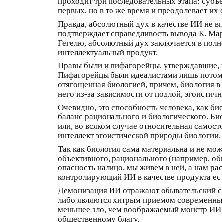
проходит три последовательных этапа: субъ
первых, но в то же время и преодолевает их 
Правда, абсолютный дух в качестве ИИ не вп
подтверждает справедливость вывода К. Марк
Гегелю, абсолютный дух заключается в полн
интеллектуальный продукт.
Правы были и пифагорейцы, утверждавшие, ч
Пифагорейцы были идеалистами лишь потому
отягощенная биологией, причем, биология в
него из-за зависимости от подлой, эгоистич
Очевидно, это способность человека, как би
баланс рационального и биологического. Би
или, во всяком случае относительная самост
интеллект эгоистической природы биологии.
Так как биология сама материальна и не мож
объективного, рационального (например, об
опасность налицо, мы живем в ней, а нам р
контролирующий ИИ в качестве продукта ес
Демонизация ИИ отражают обывательский ст
либо являются хитрым приемом современных
меньшее зло, чем воображаемый монстр ИИ.
общественному благу.