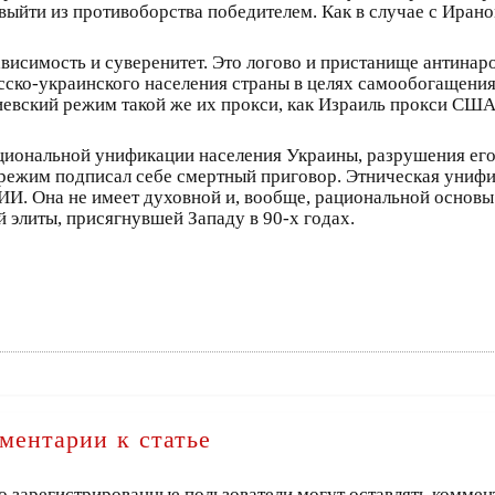
выйти из противоборства победителем. Как в случае с Иран
висимость и суверенитет. Это логово и пристанище антинаро
ско-украинского населения страны в целях самообогащения
иевский режим такой же их прокси, как Израиль прокси США
 национальной унификации населения Украины, разрушения е
 режим подписал себе смертный приговор. Этническая униф
ИИ. Она не имеет духовной и, вообще, рациональной основы
 элиты, присягнувшей Западу в 90-х годах.
ментарии к статье
о зарегистрированные пользователи могут оставлять коммен