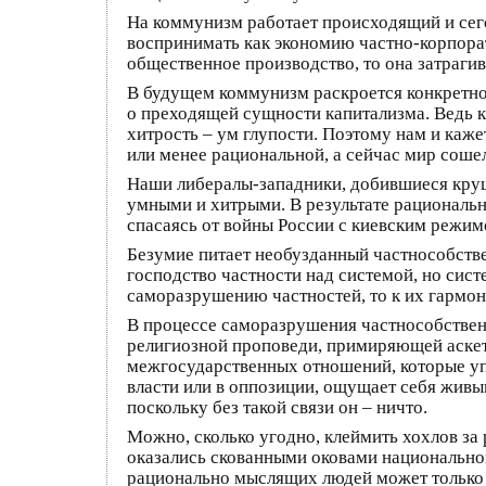
На коммунизм работает происходящий и сего
воспринимать как экономию частно-корпорат
общественное производство, то она затрагив
В будущем коммунизм раскроется конкретно,
о преходящей сущности капитализма. Ведь к
хитрость – ум глупости. Поэтому нам и каж
или менее рациональной, а сейчас мир сошел
Наши либералы-западники, добившиеся круш
умными и хитрыми. В результате рациональ
спасаясь от войны России с киевским режимо
Безумие питает необузданный частнособстве
господство частности над системой, но систе
саморазрушению частностей, то к их гармон
В процессе саморазрушения частнособствен
религиозной проповеди, примиряющей аскет
межгосударственных отношений, которые уп
власти или в оппозиции, ощущает себя жив
поскольку без такой связи он – ничто.
Можно, сколько угодно, клеймить хохлов за
оказались скованными оковами национальной
рационально мыслящих людей может только 