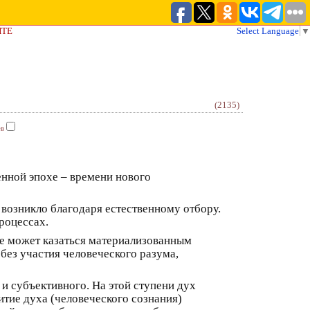
ЙТЕ
Select Language
▼
(2135)
ев
менной эпохе – времени нового
возникло благодаря естественному отбору.
роцессах.
не может казаться материализованным
ез участия человеческого разума,
и субъективного. На этой ступени дух
тие духа (человеческого сознания)