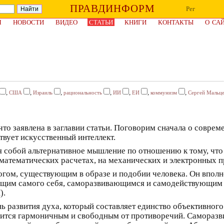
ПРАВДИНФОРМ
Рег
Я
НОВОСТИ
ВИДЕО
СТАТЬИ
КНИГИ
КОНТАКТЫ
О СА
,
,
,
,
,
,
,
США
Израиль
рациональность
ИИ
ЕИ
коммунизм
Сергей Мальц
 что заявлена в заглавии статьи. Поговорим сначала о совре
твует искусственный интеллект.
 собой альтернативное мышление по отношению к тому, что 
 математических расчетах, на механических и электронных п
Богом, существующим в образе и подобии человека. Он впол
щим самого себя, саморазвивающимся и самодействующим б
).
 развития духа, который составляет единство объективного 
вится гармоничным и свободным от противоречий. Саморазви