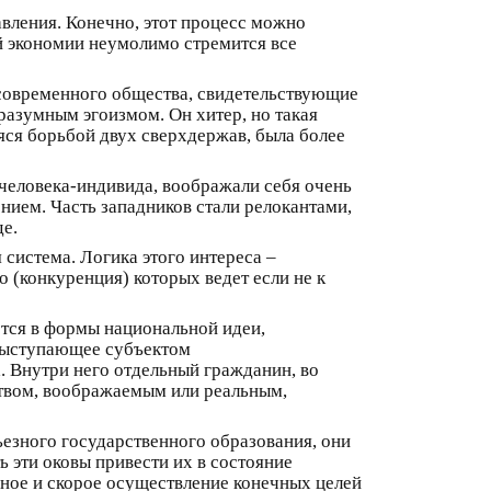
вления. Конечно, этот процесс можно
й экономии неумолимо стремится все
 современного общества, свидетельствующие
разумным эгоизмом. Он хитер, но такая
яся борьбой двух сверхдержав, была более
человека-индивида, воображали себя очень
ием. Часть западников стали релокантами,
де.
система. Логика этого интереса –
о (конкуренция) которых ведет если не к
тся в формы национальной идеи,
 выступающее субъектом
 Внутри него отдельный гражданин, во
ством, воображаемым или реальным,
ьезного государственного образования, они
 эти оковы привести их в состояние
ное и скорое осуществление конечных целей