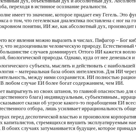
ективный дух, объективный дух и абсолютный дух. Абсолютн
оба, переходя в истинное осознание реальности.
олне имеет то значение, которое придает ему Гегель. Это ф
са о том, что гегелевская диалектика поставлена с ног на го
окровном понятии, ИИ же, как абсолютный дух, производит
то все явления можно выразить в числах. Пифагор – Бог киб
, что недооценивали человеческую природу. Естественный 
 большинстве случаев доминирует. Оттого ИИ кажется вопло
ной, биологической природы. Однако, куда от нее денешься и 
ологического субъекта, мыслить и действовать с наибольшей
ология – материальная база обоих интеллектов. Для ИИ чер
оятельность, между ними сохраняется. ИИ полностью рацион
 В любом случае ЕИ более богат содержанием, чем ИИ.
ет выпрыгнуть из своих штанов, то главной опасностью для
щественного блага) индивидуальным, субъективным., иррац
ассказывают сказки об угрозе какого-то порабощения ЕИ вс
тественного отбора, лишь усиливает иррациональность обще
рах перед деспотической властью и произволом корпоративн
 капиталистов, стремящихся внушить эксплуатируемым нае
 В обоих случаях затуманивается будущее, которое принадл