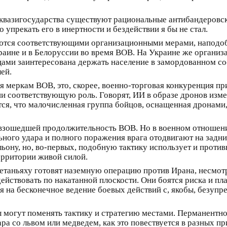
квазигосударства существуют рациональные антибандеровск
 упрекать его в инертности и бездействии я бы не стал.
ются соответствующими организационными мерами, наподоб
аине и в Белоруссии во время ВОВ. На Украине же организ
вцами заинтересована держать население в замордованном 
ей.
 меркам ВОВ, это, скорее, военно-торговая конкуренция пр
и соответствующую роль. Говорят, ИИ в образе дронов изме
тся, что малочисленная группа бойцов, оснащенная дронами
превзошедшей продолжительность ВОВ. Но в военном отноше
ьного удара и полного поражения врага отодвигают на задн
ьону, но, во-первых, подобную тактику использует и противн
ерритории живой силой.
Нетаньяху готовят наземную операцию против Ирана, несмот
действовать по накатанной плоскости. Они боятся риска и п
ся на бесконечное ведение боевых действий с, якобы, безу
 могут поменять тактику и стратегию местами. Перманентно
ра со львом или медведем, как это повествуется в разных пр