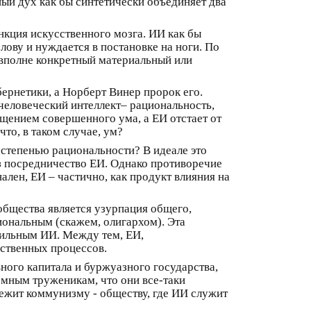
ый дух как бы синтетически объединяет два
ункция искусственного мозга. ИИ как бы
лову и нуждается в постановке на ноги. По
 вполне конкретный материальный или
ернетики, а Норберт Винер пророк его.
человеческий интеллект– рациональность,
щением совершенного ума, а ЕИ отстает от
что, в таком случае, ум?
 степенью рациональности? В идеале это
ез посредничество ЕИ. Однако противоречие
ален, ЕИ – частично, как продукт влияния на
 общества является узурпация общего,
иональным (скажем, олигархом). Эта
есильным ИИ. Между тем, ЕИ,
ственных процессов.
ого капитала и буржуазного государства,
мным труженикам, что они все-таки
ежит коммунизму - обществу, где ИИ служит