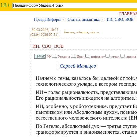
18+
ГЛАВНА
ПравдаИнформ
≈
Статьи, аналитика
≈
ИИ, СВО, ВОВ
30.03.2026
, 10:27
Анализ, события, факты
(02.04.2026 07:51)
ИИ, СВО, ВОВ
,
,
,
,
,
РФ
Украина
Иран
конфликт
страх
дроны
Сергей Мальцев
Начнем с темы, казалось бы, далекой от той,
технологического уклада, в котором господс
ИИ – голая рациональность, представляющая
Его рациональность зиждется на алгоритме,
ИИ, особенно, в робототехнике, предстает 
пантеизмом или Абсолютным духом, познаю
естественного человеческого интеллекта (ЕИ
По Гегелю, абсолютный дух — третья ступень
трансформируется и видоизменяется, стано