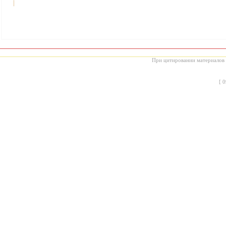
При цитировании материалов с
[
0