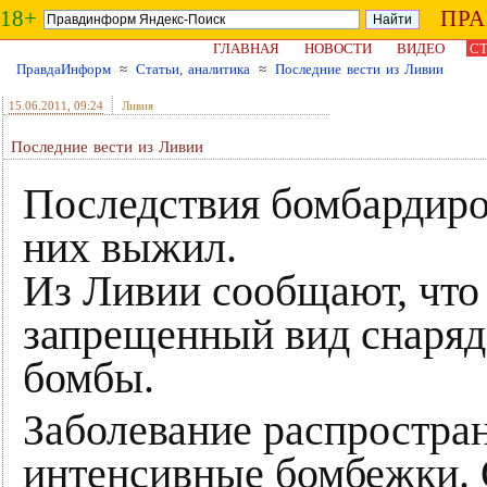
18+
ПР
ГЛАВНАЯ
НОВОСТИ
ВИДЕО
СТ
ПравдаИнформ
≈
Статьи, аналитика
≈
Последние вести из Ливии
15.06.2011
, 09:24
Ливия
Последние вести из Ливии
Последствия бомбардиров
них выжил.
Из Ливии сообщают, чт
запрещенный вид снаряд
бомбы.
Заболевание распростран
интенсивные бомбежки. 