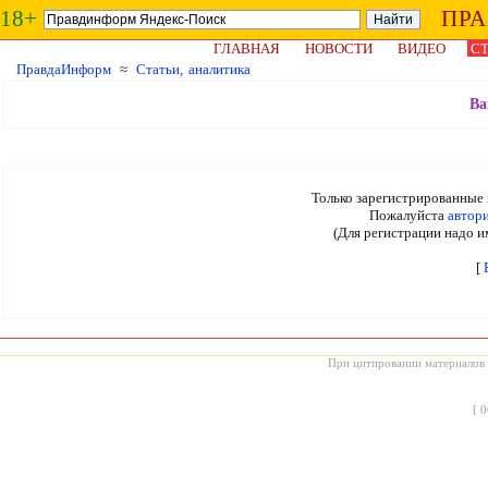
18+
ПР
ГЛАВНАЯ
НОВОСТИ
ВИДЕО
СТ
ПравдаИнформ
≈
Статьи, аналитика
Ва
Только зарегистрированные 
Пожалуйста
автор
(Для регистрации надо и
[
При цитировании материалов с
[
0