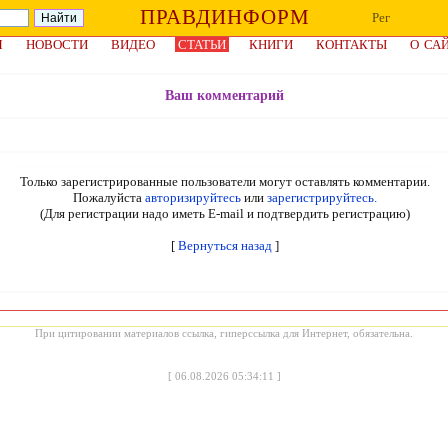
ПРАВДИНФОРМ
Рег
Я
НОВОСТИ
ВИДЕО
СТАТЬИ
КНИГИ
КОНТАКТЫ
О СА
Ваш комментарий
Только зарегистрированные пользователи могут оставлять комментарии.
Пожалуйста
авторизируйтесь
или
зарегистрируйтесь.
(Для регистрации надо иметь E-mail и подтвердить регистрацию)
[
Вернуться назад
]
При цитировании материалов ссылка, гиперссылка для Интернет, обязательна.
[
06.08.2026 05:34:11
]