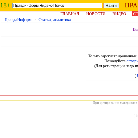
18+
ПР
ГЛАВНАЯ
НОВОСТИ
ВИДЕО
СТ
ПравдаИнформ
≈
Статьи, аналитика
Ва
Только зарегистрированные 
Пожалуйста
автор
(Для регистрации надо и
[
При цитировании материалов с
[
0