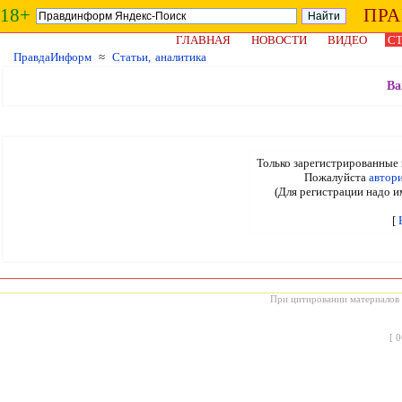
18+
ПР
ГЛАВНАЯ
НОВОСТИ
ВИДЕО
СТ
ПравдаИнформ
≈
Статьи, аналитика
Ва
Только зарегистрированные 
Пожалуйста
автор
(Для регистрации надо и
[
При цитировании материалов с
[
0