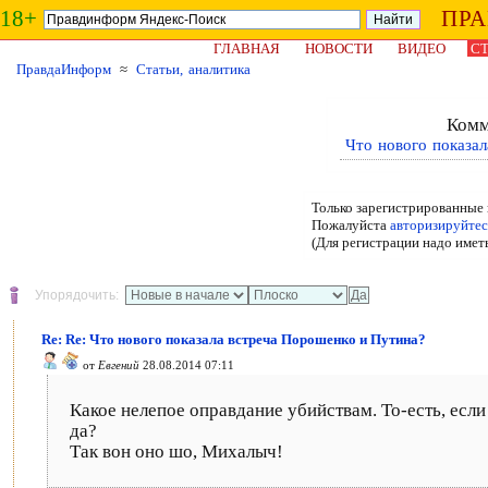
18+
ПР
ГЛАВНАЯ
НОВОСТИ
ВИДЕО
СТ
ПравдаИнформ
≈
Статьи, аналитика
Комм
Что нового показа
Только зарегистрированные 
Пожалуйста
авторизируйтес
(Для регистрации надо имет
Упорядочить:
Re: Re: Что нового показала встреча Порошенко и Путина?
от
Евгений
28.08.2014 07:11
Какое нелепое оправдание убийствам. То-есть, есл
да?
Так вон оно шо, Михалыч!