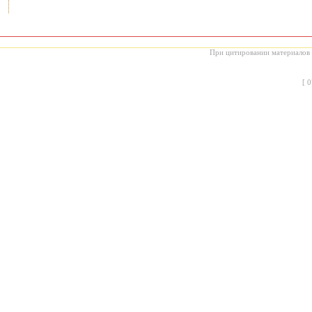
При цитировании материалов с
[
0