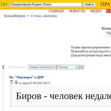
18+
ПР
ГЛАВНАЯ
НОВОСТИ
ВИДЕО
СТ
ПравдаИнформ
≈
Статьи, аналитика
Комм
"П
Только зарегистрированные 
Пожалуйста
авторизируйтес
(Для регистрации надо имет
Упорядочить:
Re: "Переворот" в ДНР
от
safety
07.09.2015 16:11
Биров - человек недале