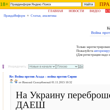
18+
ПР
ГЛАВНАЯ
НОВОСТИ
ВИДЕО
СТ
ПравдаИнформ
≈
Статьи, аналитика
К
Война прот
Только зарегистрирован
Пожалуйста
авторизиру
(Для регистрации надо 
Упорядочить:
Re: Война против Асада – война против Сирии
от
Николай Сологубовский
01.11.2015 10:32
На Украину переброш
ДАЕШ