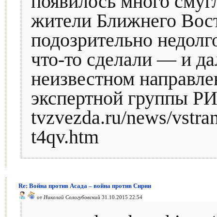
появилось много смуг
жители Ближнего Вост
подозрительно недолго
что-то сделали — и д
неизвестном направле
экспертной группы Р
tvzvezda.ru/news/vstra
t4qv.htm
Re: Война против Асада – война против Сирии
от
Николай Сологубовский
31.10.2015 22:54