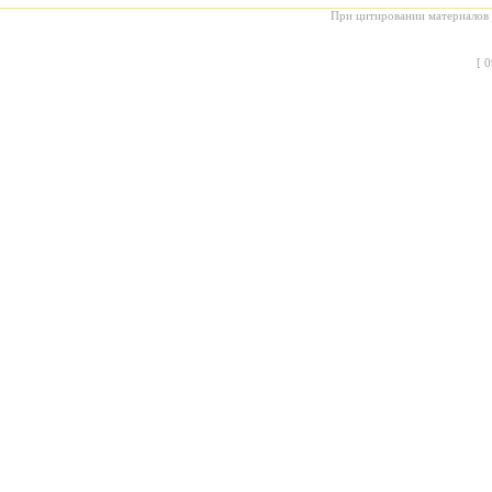
При цитировании материалов с
[
0