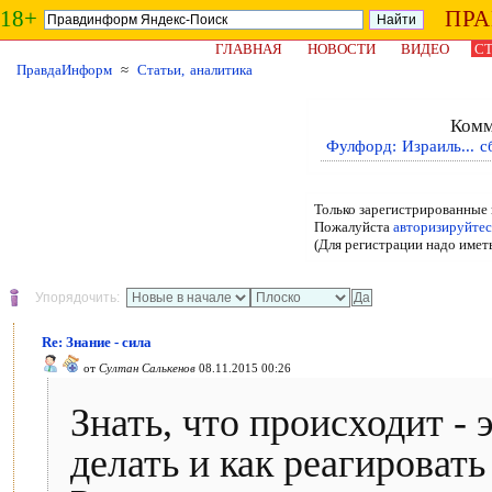
18+
ПР
ГЛАВНАЯ
НОВОСТИ
ВИДЕО
СТ
ПравдаИнформ
≈
Статьи, аналитика
Комм
Фулфорд: Израиль... с
Только зарегистрированные 
Пожалуйста
авторизируйтес
(Для регистрации надо имет
Упорядочить:
Re: Знание - сила
от
Султан Салькенов
08.11.2015 00:26
Знать, что происходит - 
делать и как реагировать