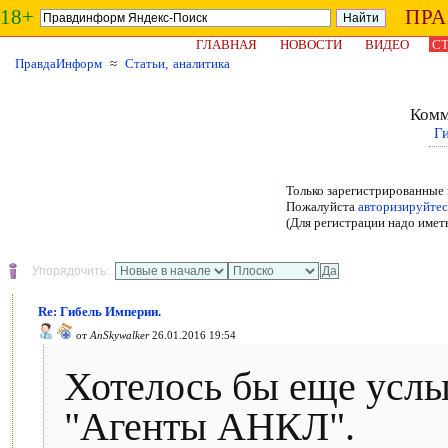
18+
ПР
ГЛАВНАЯ
НОВОСТИ
ВИДЕО
СТ
ПравдаИнформ
≈
Статьи, аналитика
Комм
Г
Только зарегистрированные 
Пожалуйста
авторизируйтес
(Для регистрации надо имет
Упорядочить:
Re: Гибель Империи.
от
AnSkywalker
26.01.2016 19:54
Хотелось бы еще усл
"Агенты АНКЛ".