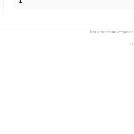
При цитировании материалов с
[
0