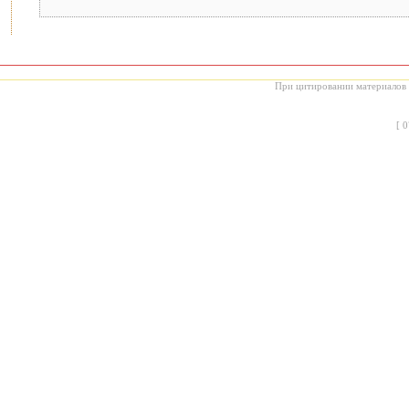
При цитировании материалов с
[
0