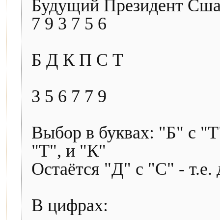
Будущий Президент Сша
7 9 3 7 5 6
Б Д К П С Т
3 5 6 7 7 9
Выбор в буквах: "Б" с "Т
"Т", и "К"
Остаётся "Д" с "С" - т.е.
В цифрах: