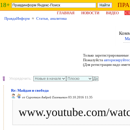
18+
ПР
ГЛАВНАЯ
НОВОСТИ
ВИДЕО
СТ
ПравдаИнформ
≈
Статьи, аналитика
Комм
Ма
Только зарегистрированные 
Пожалуйста
авторизируйтес
(Для регистрации надо имет
Упорядочить:
Re: Майдан и свобода
от
Сироткин Андрей Евгеньевич
03.10.2016 11:35
www.youtube.com/wa