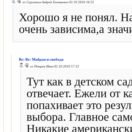
от
Сироткин Андрей Евгеньевич
02.10.2016 16:52
Хорошо я не понял. Н
очень зависима,а знач
Re: Re: Майдан и свобода
от
Петров Иван
02.10.2016 17:23
Тут как в детском с
отвечает. Ежели от к
попахивает это резул
выбора. Главное само
Никакие американски