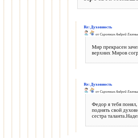
Re: Духовность
от
Сироткин Андрей Евгень
Мир прекрасен заче
верхних Миров согр
Re: Духовность
от
Сироткин Андрей Евгень
Федор я тебя понял
поднять свой духовн
сестра таланта.Над