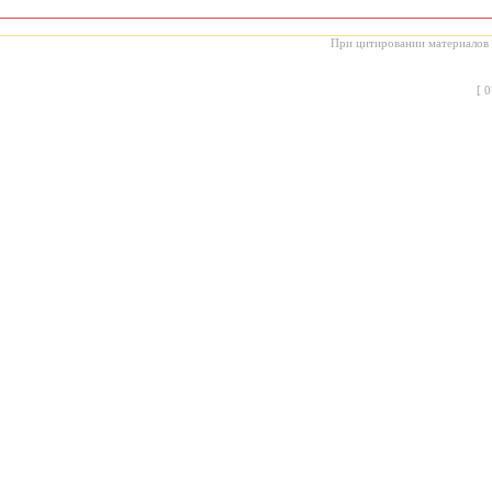
При цитировании материалов с
[
0