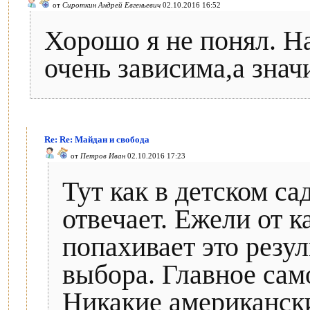
от
Сироткин Андрей Евгеньевич
02.10.2016 16:52
Хорошо я не понял. Н
очень зависима,а знач
Re: Re: Майдан и свобода
от
Петров Иван
02.10.2016 17:23
Тут как в детском с
отвечает. Ежели от к
попахивает это резул
выбора. Главное само
Никакие американски