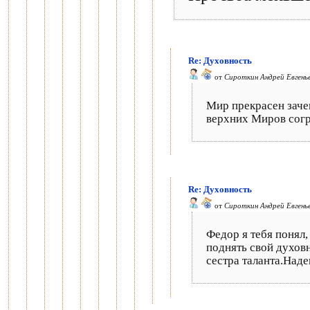
Re: Духовность
от
Сироткин Андрей Евгень
Мир прекрасен заче
верхних Миров согр
Re: Духовность
от
Сироткин Андрей Евгень
Федор я тебя понял
поднять свой духовн
сестра таланта.Над