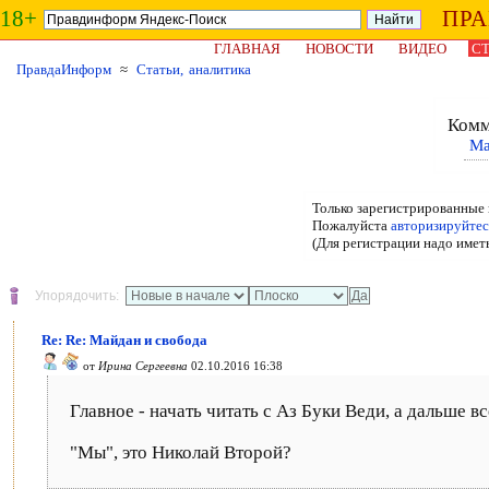
18+
ПР
ГЛАВНАЯ
НОВОСТИ
ВИДЕО
СТ
ПравдаИнформ
≈
Статьи, аналитика
Комм
Ма
Только зарегистрированные 
Пожалуйста
авторизируйтес
(Для регистрации надо имет
Упорядочить:
Re: Re: Майдан и свобода
от
Ирина Сергеевна
02.10.2016 16:38
Главное - начать читать с Аз Буки Веди, а дальше в
"Мы", это Николай Второй?