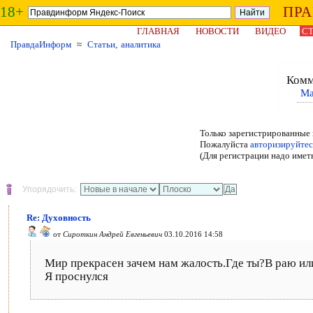
18+
ПР
ГЛАВНАЯ
НОВОСТИ
ВИДЕО
СТ
ПравдаИнформ
≈
Статьи, аналитика
Комм
Ма
Только зарегистрированные 
Пожалуйста
авторизируйтес
(Для регистрации надо имет
Упорядочить:
Re: Духовность
от
Сироткин Андрей Евгеньевич
03.10.2016 14:58
Мир прекрасен зачем нам жалость.Где ты?В раю ил
Я проснулся