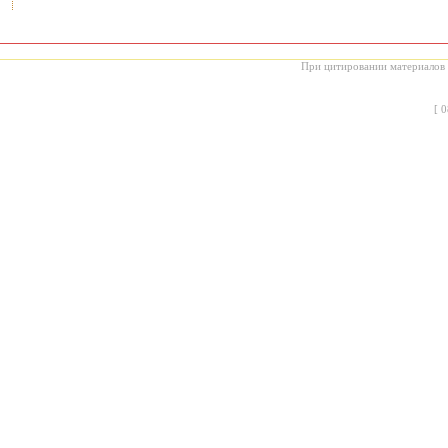
При цитировании материалов с
[
0