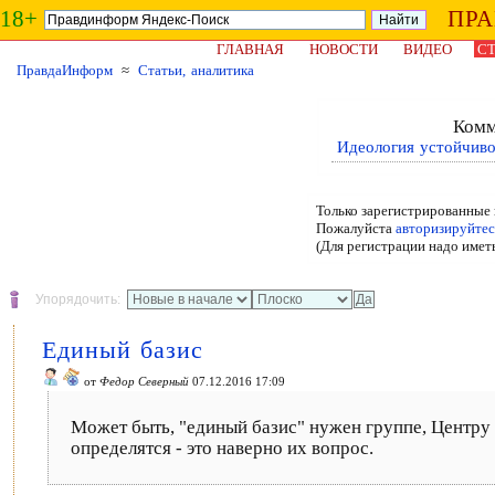
18+
ПР
ГЛАВНАЯ
НОВОСТИ
ВИДЕО
СТ
ПравдаИнформ
≈
Статьи, аналитика
Комм
Идеология устойчиво
Только зарегистрированные 
Пожалуйста
авторизируйтес
(Для регистрации надо имет
Упорядочить:
Единый базис
от
Федор Северный
07.12.2016 17:09
Может быть, "единый базис" нужен группе, Центру
определятся - это наверно их вопрос.