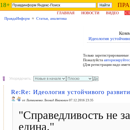
18+
ПР
ГЛАВНАЯ
НОВОСТИ
ВИДЕО
СТ
ПравдаИнформ
≈
Статьи, аналитика
Комм
Идеология устойчиво
Только зарегистрированные 
Пожалуйста
авторизируйтес
(Для регистрации надо имет
Упорядочить:
Re:Re: Идеология устойчивого развит
от
Литвиненко Леонид Иванович
07.12.2016 23:35
"Справедливость не за
едина."