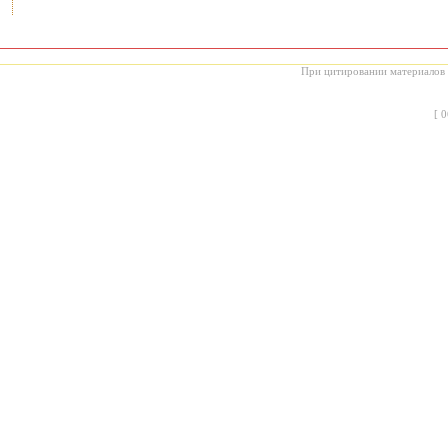
При цитировании материалов с
[
0