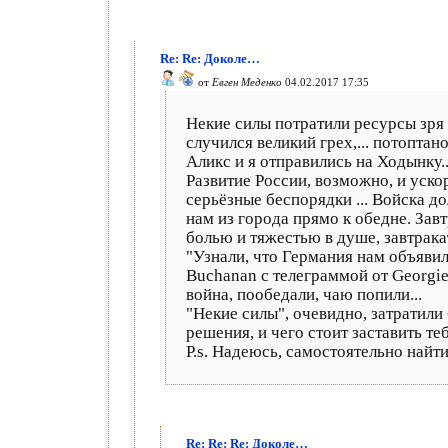
Re: Re: Доколе…
от
Евген Меденко
04.02.2017 17:35
Некие силы потратили ресурсы зря
случился великий грех,... потоптан
Аликc и я отправились на Ходынку.
Развитие России, возможно, и ускор
серьёзные беспорядки ... Войска д
нам из города прямо к обедне. Завт
болью и тяжестью в душе, завтракать
"Узнали, что Германия нам объявил
Buchanan с телеграммой от Georgie
война, пообедали, чаю попили...
"Некие силы", очевидно, затратили
решения, и чего стоит заставить те
P.s. Надеюсь, самостоятельно найт
Re: Re: Re: Доколе…