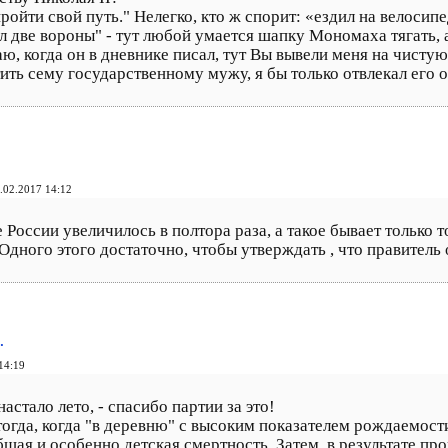
ройти свой путь." Нелегко, кто ж спорит: «ездил на велосипе
л две вороны" - тут любой умается шапку Мономаха тягать, а
аю, когда он в дневнике писал, тут Вы вывели меня на чистую
ить сему государственному мужу, я бы только отвлекал его 
.02.2017 14:12
России увеличилось в полтора раза, а такое бывает только т
Одного этого достаточно, чтобы утверждать , что правитель 
…
14:19
настало лето, - спасибо партии за это!
тогда, когда "в деревню" с высоким показателем рождаемос
бщая и особенно детская смертность. Затем, в результате п