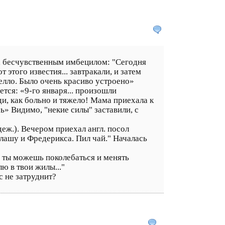
й, бесчувственным имбецилом: "Сегодня
 этого известия... завтракали, и затем
белло. Было очень красиво устроено»
ется: «9-го января... произошли
ди, как больно и тяжело! Мама приехала к
ь» Видимо, "некие силы" заставили, с
еж.). Вечером приехал англ. посол
олашу и Фредерикса. Пил чай." Началась
о ты можешь поколебаться и менять
лю в твои жилы..."
с не затруднит?