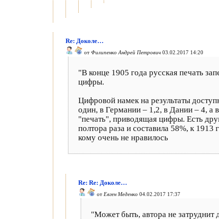
Re: Доколе…
от
Филипенко Андрей Петрович
03.02.2017 14:20
"В конце 1905 года русская печать зап
цифры.
Цифровой намек на результаты доступн
один, в Германии – 1,2, в Дании – 4, а
"печать", приводящая цифры. Есть дру
полтора раза и составила 58%, к 1913
кому очень не нравилось
Re: Re: Доколе…
от
Евген Меденко
04.02.2017 17:37
"Может быть, автора не затруднит