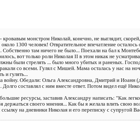
 - кровавым монстром Николай, конечно, не выглядит, скоре
о около 1300 человек! Отвратительное впечатление осталось от
.. Собственно там ничего не было... Поехали на бал к Монте
илось, вот только роли Николая II в этом никак не усматрива
олжны были стрелять ... было много убитых и раненых. Госпо
ракали со всеми. Гулял с Мишей. Мама осталась у нас на ноч
 и гулять...
а войну. Обедали: Ольга Александровна, Дмитрий и Иоанн (д
. Долго составлял с ним вместе ответ. Потом видел ещё Ник
 большие ресурсы, заставив Александру написать: "Как легк
бя держаться своего мнения... Как бы я желала влить свою во
и ссылку на дневники Николая и его переписку с супругой Ва