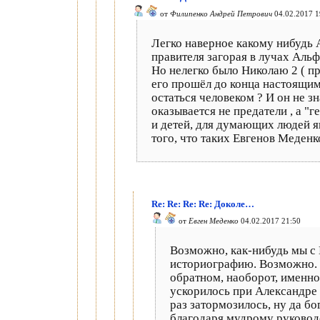
от
Филипенко Андрей Петрович
04.02.2017 1
Легко наверное какому нибудь 
правителя загорая в лучах Аль
Но нелегко было Николаю 2 ( пр
его прошёл до конца настоящим
остаться человеком ? И он не 
оказывается не предатели , а "
и детей, для думающих людей яв
того, что таких Евгенов Меден
Re: Re: Re: Re: Доколе…
от
Евген Меденко
04.02.2017 21:50
Возможно, как-нибудь мы с 
историографию. Возможно. П
обратном, наоборот, именно 
ускорилось при Александре I
раз затормозилось, ну да бо
благодаря мудрому руководс