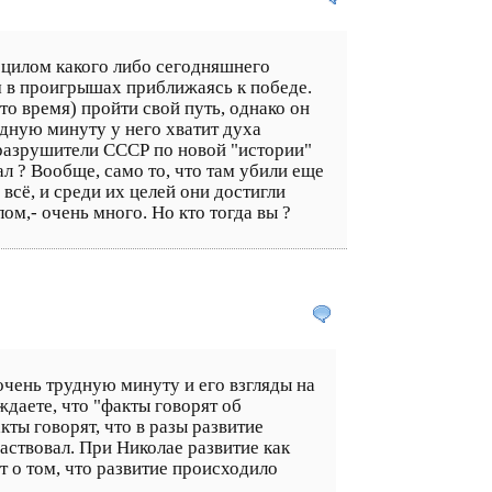
ецилом какого либо сегодняшнего
ом в проигрышах приближаясь к победе.
о время) пройти свой путь, однако он
удную минуту у него хватит духа
 разрушители СССР по новой "истории"
ал ? Вообще, само то, что там убили еще
всё, и среди их целей они достигли
м,- очень много. Но кто тогда вы ?
чень трудную минуту и его взгляды на
даете, что "факты говорят об
кты говорят, что в разы развитие
частвовал. При Николае развитие как
т о том, что развитие происходило