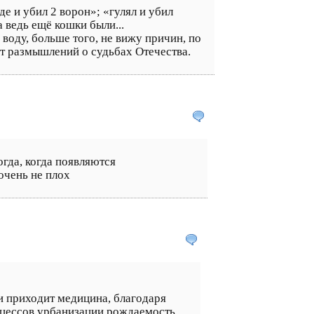
де и убил 2 ворон»; «гулял и убил
 ведь ещё кошки были...
 воду, больше того, не вижу причин, по
от размышлений о судьбах Отечества.
огда, когда появляются
очень не плох
ти приходит медицина, благодаря
роцессов урбанизации рождаемость