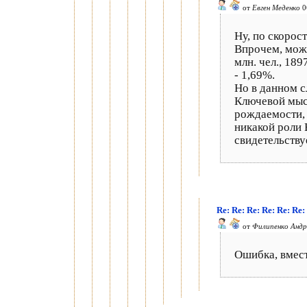
от
Евген Меденко
0
Ну, по скорост
Впрочем, можн
млн. чел., 1897
- 1,69%.
Но в данном с
Ключевой мыс
рождаемости, 
никакой роли 
свидетельству
Re: Re: Re: Re: Re: Re
от
Филипенко Анд
Ошибка, вмест