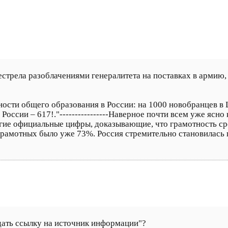
естрела разоблачениями генералитета на поставках в армию,
ости общего образования в России: на 1000 новобранцев в 
 в России – 617!."----------------Наверное почти всем уже яс
гие официальные цифры, доказывающие, что грамотность сре
 грамотных было уже 73%. Россия стремительно становилась
 дать ссылку на источник информации"?