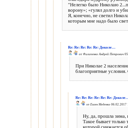
"Нелегко было Николаю 2...п
ворону»; «гулял долго и уби
Я, конечно, не светил Никол
которым мне надо было свет
Re: Re: Re: Re: Re: Доколе…
от
Филипенко Андрей Петрович
05
При Николае 2 население 
благоприятные условия. 
Re: Re: Re: Re: Re: Re: Доколе
от
Евген Меденко
06.02.2017 
Ну, да, прошла зима, 
Такое бывает только 
которой снижается о