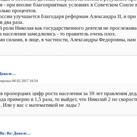
я - при вполне благоприятных условиях в Советском Союзе в
олько процентов.
оссии улучшается благодаря реформам Александра II, и при 
в два раза.
й роли Николая как государственного деятеля не прослежива
а населения замедлились - то правитель очень плох.
ми силами, в лице, в частности, Александры Федоровны, нам 
: Доколе…
етрович
06.02.2017 16:54
в пропорциях цифр роста населения за 39 лет правления деда
ода примерно в 1,5 раза, то выйдет, что Николай 2 по скоро
а. Или у вас с математикой не лады ?
: Re: Re: Доколе…