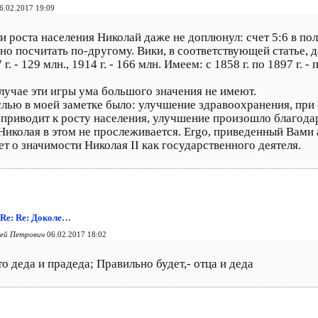
6.02.2017 19:09
и роста населения Николай даже не доплюнул: счет 5:6 в поль
о посчитать по-другому. Вики, в соответствующей статье, да
 г. - 129 млн., 1914 г. - 166 млн. Имеем: с 1858 г. по 1897 г. -
лучае эти игры ума большого значения не имеют.
лью в моей заметке было: улучшение здравоохранения, при
приводит к росту населения, улучшение произошло благода
Николая в этом не прослеживается. Ergo, приведенный Вами 
ет о значимости Николая II как государственного деятеля.
: Re: Re: Доколе…
рей Петрович
06.02.2017 18:02
о деда и прадеда; Правильно будет,- отца и деда