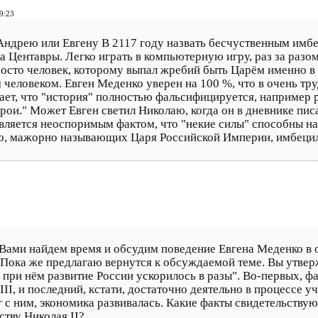
9:23
Андрею или Евгену В 2117 году назвать бесчуственным имб
фа Центавры. Легко играть в компьютерную игру, раз за раз
осто человек, которому выпал жребий быть Царём именно в т
 человеком. Евген Меденко уверен на 100 %, что в очень тр
знает, что "история" полностью фальсифицируется, например
герои." Может Евген светил Николаю, когда он в дневнике пис
ляется неоспоримым фактом, что "некие силы" способны на 
ко, мажорно называющих Царя Российской Империи, имбецило
Вами найдем время и обсудим поведение Евгена Меденко в о
ока же предлагаю вернутся к обсуждаемой теме. Вы утверж
при нём развитие России ускорилось в разы". Во-первых, фа
II, и последний, кстати, достаточно деятельно в процессе у
г с ним, экономика развивалась. Какие факты свидетельствую
тву Николая II?