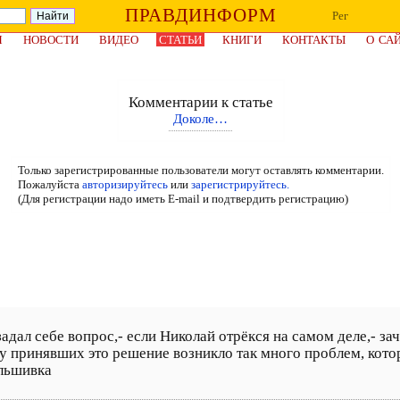
ПРАВДИНФОРМ
Рег
Я
НОВОСТИ
ВИДЕО
СТАТЬИ
КНИГИ
КОНТАКТЫ
О СА
Комментарии к статье
Доколе…
Только зарегистрированные пользователи могут оставлять комментарии.
Пожалуйста
авторизируйтесь
или
зарегистрируйтесь.
(Для регистрации надо иметь E-mail и подтвердить регистрацию)
задал себе вопрос,- если Николай отрёкся на самом деле,- за
у принявших это решение возникло так много проблем, котор
альшивка