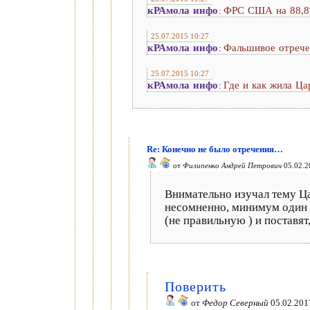
кРАмола инфо
ФРС США на 88,8%
:
25.07.2015 10:27
кРАмола инфо
Фальшивое отрече
:
25.07.2015 10:27
кРАмола инфо
Где и как жила Ца
:
Re: Конечно не было отречения…
от
Филипенко Андрей Петрович
05.02.2
Внимательно изучал тему Цар
несомненно, минимум один (
(не правильную ) и поставят
Поверить
от
Федор Северный
05.02.201