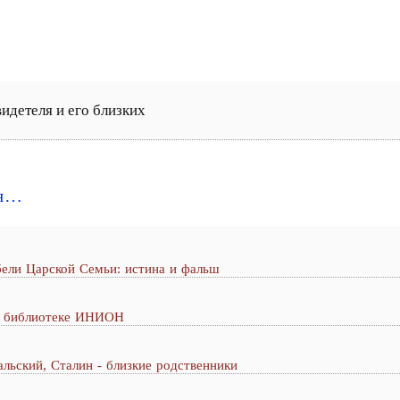
идетеля и его близких
ия…
бели Царской Семьи: истина и фальш
в библиотеке ИНИОН
альский, Сталин - близкие родственники