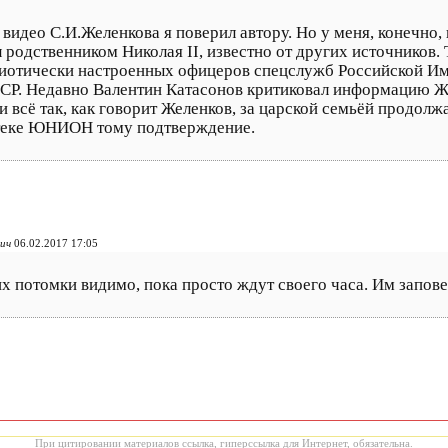
идео С.И.Желенкова я поверил автору. Но у меня, конечно, 
л родственником Николая II, известно от других источников. 
риотически настроенных офицеров спецслужб Российской Им
ССР. Недавно Валентин Катасонов критиковал информацию Же
и всё так, как говорит Желенков, за царской семьёй продолж
отеке ЮНИОН тому подтверждение.
ич
06.02.2017 17:05
х потомки видимо, пока просто ждут своего часа. Им запов
При цитировании материалов ссылка, гиперссылка для Интернет, обязательна.