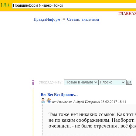
18+
ГЛАВНА
ПравдаИнформ
≈
Статьи, аналитика
Упорядочить:
Re: Re: Re: Доколе…
от
Филипенко Андрей Петрович
03.02.2017 18:41
Там тоже нет никаких ссылок. Как тот 
не по каким соображениям. Наоборот, 
очевиден, - не было отречения , всё ф