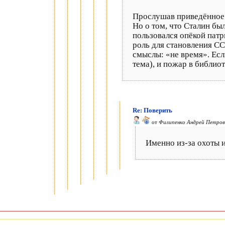
Прослушав приведённое в
Но о том, что Сталин бы
пользовался опёкой пат
роль для становления С
смыслы: «не время». Есл
тема), и пожар в библи
Re: Поверить
от
Филипенко Андрей Петров
Именно из-за охоты и