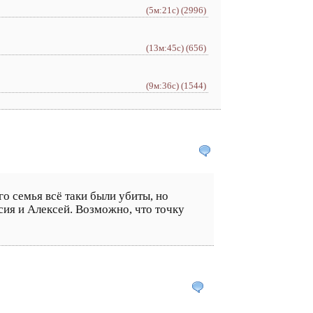
(5м:21с)
(2996)
(13м:45с)
(656)
(9м:36с)
(1544)
го семья всё таки были убиты, но
сия и Алексей. Возможно, что точку