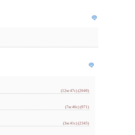
(12м:47с)
(2649)
(7м:46с)
(971)
(3м:41с)
(2345)