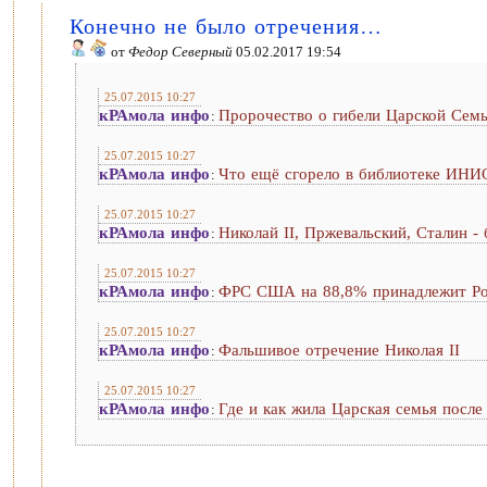
Конечно не было отречения…
от
Федор Северный
05.02.2017 19:54
25.07.2015 10:27
кРАмола инфо
Пророчество о гибели Царской Семь
:
25.07.2015 10:27
кРАмола инфо
Что ещё сгорело в библиотеке ИН
:
25.07.2015 10:27
кРАмола инфо
Николай II, Пржевальский, Сталин -
:
25.07.2015 10:27
кРАмола инфо
ФРС США на 88,8% принадлежит Росс
:
25.07.2015 10:27
кРАмола инфо
Фальшивое отречение Николая II
:
25.07.2015 10:27
кРАмола инфо
Где и как жила Царская семья посл
: