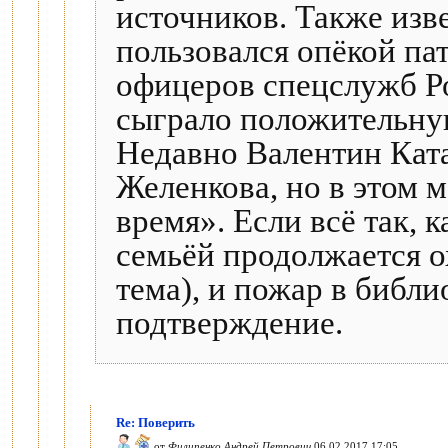
источников. Также изве
пользовался опёкой па
офицеров спецслужб Р
сыграло положительну
Недавно Валентин Кат
Желенкова, но в этом 
время». Если всё так, 
семьёй продолжается о
тема), и пожар в биб
подтверждение.
Re: Поверить
от
Филипенко Андрей Петрович
06.02.2017 17:05