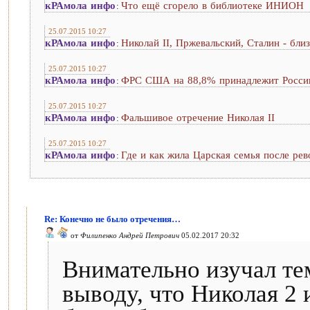
кРАмола инфо
Что ещё сгорело в библиотеке ИНИОН
:
25.07.2015 10:27
кРАмола инфо
Николай II, Пржевальский, Сталин - бли
:
25.07.2015 10:27
кРАмола инфо
ФРС США на 88,8% принадлежит России,
:
25.07.2015 10:27
кРАмола инфо
Фальшивое отречение Николая II
:
25.07.2015 10:27
кРАмола инфо
Где и как жила Царская семья после ре
:
Re: Конечно не было отречения…
от
Филипенко Андрей Петрович
05.02.2017 20:32
Внимательно изучал те
выводу, что Николая 2 и