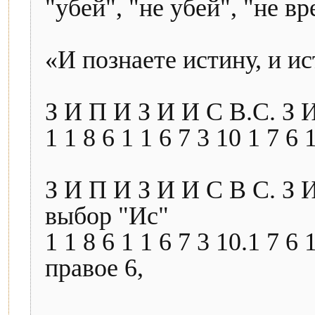
"убей", "не убей", "не в
«И познаете истину, и и
З И П И З И И С В.С. З
1 1 8 6 1 1 6 7 3 10 1 7 6 
З И П И З И И С В С. З 
выбор "Ис"
1 1 8 6 1 1 6 7 3 10.1 7 6
правое 6,