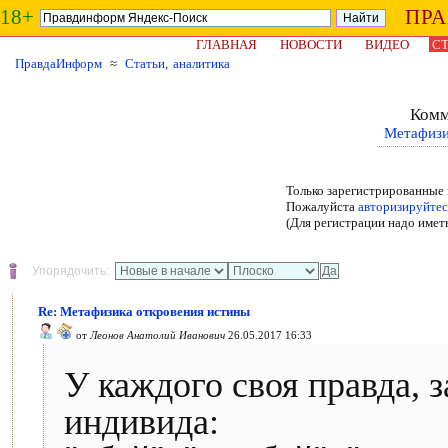
18+
ПР
ГЛАВНАЯ
НОВОСТИ
ВИДЕО
СТ
ПравдаИнформ
≈
Статьи, аналитика
Комм
Метафизи
Только зарегистрированные 
Пожалуйста
авторизируйтес
(Для регистрации надо имет
Упорядочить:
Re: Метафизика откровения истины
от
Леонов Анатолий Иванович
26.05.2017 16:33
У каждого своя правда, 
индивида: