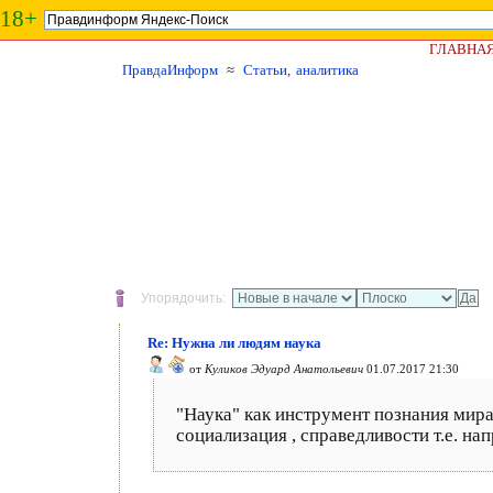
18+
ГЛАВНА
ПравдаИнформ
≈
Статьи, аналитика
Упорядочить:
Re: Нужна ли людям наука
от
Куликов Эдуард Анатольевич
01.07.2017 21:30
"Наука" как инструмент познания мира
социализация , справедливости т.е. на