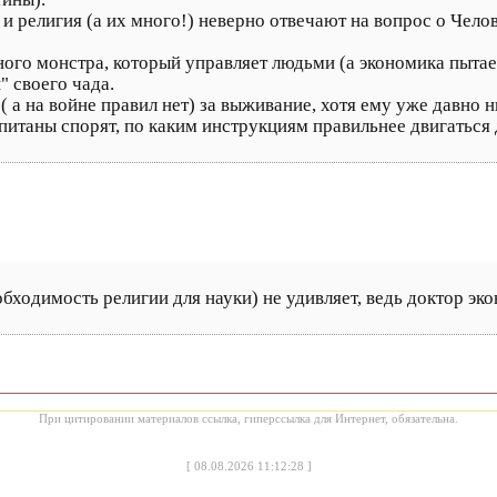
 и религия (а их много!) неверно отвечают на вопрос о Челов
го монстра, который управляет людьми (а экономика пытаетс
" своего чада.
 а на войне правил нет) за выживание, хотя ему уже давно н
апитаны спорят, по каким инструкциям правильнее двигаться
бходимость религии для науки) не удивляет, ведь доктор эк
При цитировании материалов ссылка, гиперссылка для Интернет, обязательна.
[
08.08.2026 11:12:28
]