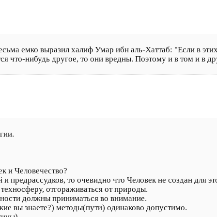
сьма емко выразил халиф Умар ибн аль-Хаттаб: "Если в этих 
ся что-нибудь другое, то они вредны. Поэтому и в том и в д
гии.
ек и Человечество?
 и предрассудков, то очевидно что Человек не создан для эт
в техносферу, отгораживаться от природы.
ности должны приниматься во внимание.
акие вы знаете?) методы(пути) одинаково допустимо.
тины).