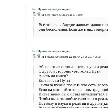
Re: Нужна ли людям наука
от
Евген Меденко
26.06.2017 16:40
Все это словоблудие давным-давно и ве
они бесполезны. Если же в них говорит
Re: Нужна ли людям наука
от
Веденцов Александр Павлович
25.06.2017 09:27
Абсолютная истина - цель науки и рели
С другой стороны - это конец Пути.
А есть ли конец?
Есть ли сам Путь?
Сначала нужно познать что есть Челов
Если на миг выйти за границы традиций
Иначе зачем бы он стал окукливаться 
Чтобы выжить любые гипотезы о реаль
Поэтому и наука и религия и другие(к
Рассудит Жизнь(практика критерий ис