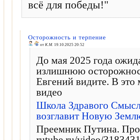
всё для победы!"
Осторожность и терпение
от
К.М.
19.10.2025 20:52
До мая 2025 года ожид
излишнюю осторожност
Евгений видите. В это 
видео
Школа Здравого Смысла
возглавит Новую Земл
Преемник Путина. Про
rutube.ru/video/318343