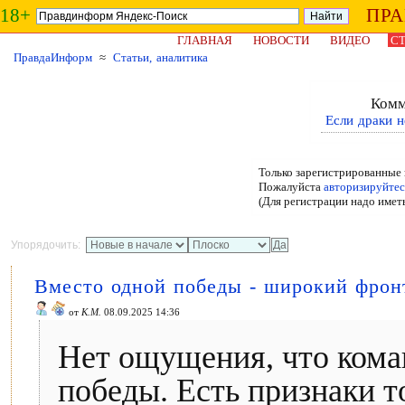
18+
ПР
ГЛАВНАЯ
НОВОСТИ
ВИДЕО
СТ
ПравдаИнформ
≈
Статьи, аналитика
Комм
Если драки н
Только зарегистрированные 
Пожалуйста
авторизируйтес
(Для регистрации надо имет
Упорядочить:
Вместо одной победы - широкий фрон
от
К.М.
08.09.2025 14:36
Нет ощущения, что кома
победы. Есть признаки то