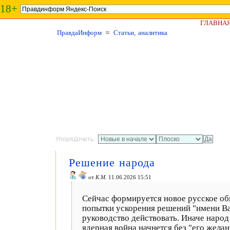
18+
ГЛАВНА
ПравдаИнформ
≈
Статьи, аналитика
Упорядочить:
Решение народа
от
К.М.
11.06.2026 15:51
Сейчас формируется новое русское об
попытки ускорения решений "имени Ва
руководство действовать. Иначе народ
ядерная война начнется без "его жела