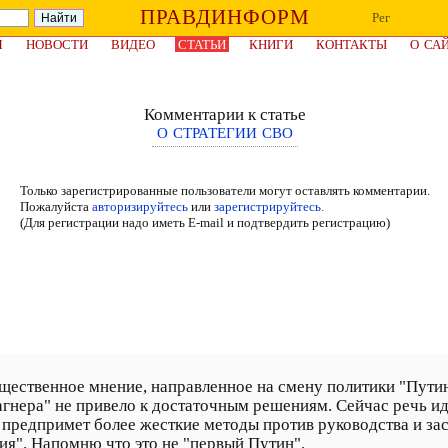
ПРАВДИНФОРМ
Рег
Я
НОВОСТИ
ВИДЕО
СТАТЬИ
КНИГИ
КОНТАКТЫ
О СА
Комментарии к статье
О СТРАТЕГИИ СВО
Только зарегистрированные пользователи могут оставлять комментарии.
Пожалуйста
авторизируйтесь
или
зарегистрируйтесь.
(Для регистрации надо иметь E-mail и подтвердить регистрацию)
щественное мнение, направленное на смену политики "Пути
гнера" не привело к достаточным решениям. Сейчас речь ид
 предпримет более жесткие методы против руководства и зас
ния". Напомню что это не "первый Путин".