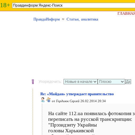
18+
ГЛАВНА
ПравдаИнформ
≈
Статьи, аналитика
Упорядочить:
Re: «Майдан» утверждает правительство
от
Гордиюк Сергей
26.02.2014 20:34
На сайте 112.ua появилась фотокопия з
переписать на русской транскрипции:
"Прэзидэнту Украйны
головы Харькивской