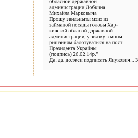
обласной державной
администрации Добкина
Михайла Марковыча
Прошу звильныты мэнэ из
займаной посады головы Хар-
кивской обласой дэржавной
администрации, у звязку з моим
ришэнням балотуватыся на пост
Прэзидэнта Украйны
(подпись) 26.02.14р."
Да, да, должен подписать Янукович... З