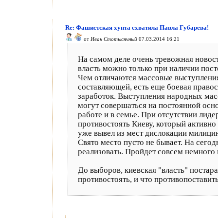
Re: Фашистская хунта схватила Павла Губарева!
от
Иван Стотысячный
07.03.2014 16:21
На самом деле очень тревожная новост
власть можно только при наличии пос
Чем отличаются массовые выступления 
составляющей, есть еще боевая правос
заработок. Выступления народных масс
могут совершаться на постоянной основ
работе и в семье. При отсутствии лид
противостоять Киеву, который активно 
уже вывел из мест дислокации милицию
Свято место пусто не бывает. На сегод
реализовать. Пройдет совсем немного в
До выборов, киевская "власть" постара
противостоять, и что противопоставить