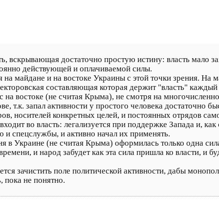
ь, вскрывающая достаточно простую истину: власть мало за
тоянно действующей и оплачиваемой силы.
на майдане и на востоке Украины с этой точки зрения. На 
екторовская составляющая которая держит "власть" каждый д
 на востоке (не считая Крыма), не смотря на многочисленно
е, т.к. запал активности у простого человека достаточно бы
еров, носителей конкретных целей, и постоянных отрядов с
входит во власть: легализуется при поддержке Запада и, как
 и спецслужбы, и активно начал их применять.
ня в Украине (не считая Крыма) оформилась только одна сил
ремени, и народ забудет как эта сила пришла ко власти, и б
ется зачистить поле политической активности, дабы монопол
, пока не понятно.