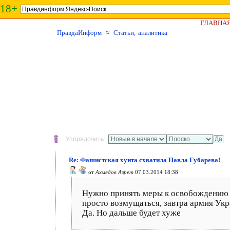
18+
ГЛАВНА
ПравдаИнформ
≈
Статьи, аналитика
Упорядочить:
Re: Фашистская хунта схватила Павла Губарева!
от
Ахмедов Азрет
07.03.2014 18:38
Нужно принять меры к освобождению П
просто возмущаться, завтра армия Укр
Да. Но дальше будет хуже