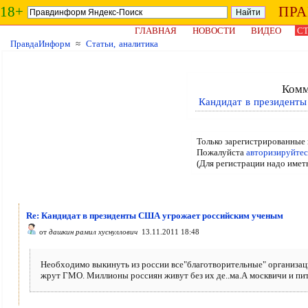
18+
ПР
ГЛАВНАЯ
НОВОСТИ
ВИДЕО
СТ
ПравдаИнформ
≈
Статьи, аналитика
Комм
Кандидат в президент
Только зарегистрированные 
Пожалуйста
авторизируйтес
(Для регистрации надо имет
Re: Кандидат в президенты США угрожает российским ученым
от
дашкин рамил хуснуллович
13.11.2011 18:48
Необходимо выкинуть из россии все"благотворительные" организации
жрут ГМО. Миллионы россиян живут без их де..ма.А москвичи и пит