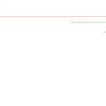
При цитировании материалов с
[
0